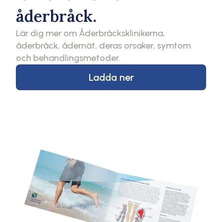
åderbråck.
Lär dig mer om Åderbråcksklinikerna,
åderbråck, ådernät, deras orsaker, symtom
och behandlingsmetoder.
Ladda ner