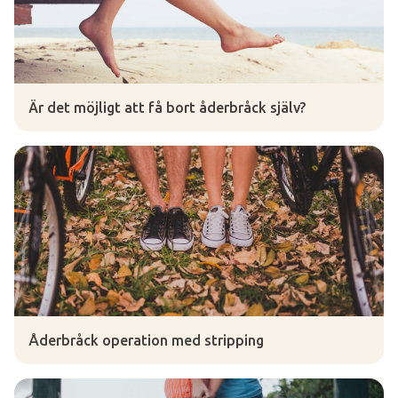
Är det möjligt att få bort åderbråck själv?
Åderbråck operation med stripping