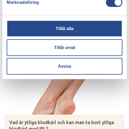
Marknadsföring
Tillåt alla
Hur blir man av med synliga blodkärl på benen?
Tillåt urval
Avvisa
Vad är ytliga blodkärl och kan man ta bort ytliga
blodkärl med IPL?