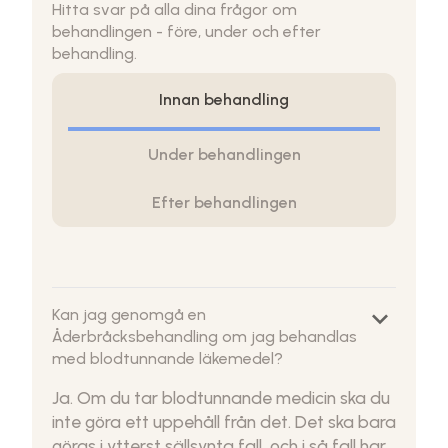
Hitta svar på alla dina frågor om
behandlingen - före, under och efter
behandling.
Innan behandling
Under behandlingen
Efter behandlingen
keyboard_arrow_down
Kan jag genomgå en
Åderbråcksbehandling om jag behandlas
med blodtunnande läkemedel?
Ja. Om du tar blodtunnande medicin ska du
inte göra ett uppehåll från det. Det ska bara
göras i ytterst sällsynta fall, och i så fall har