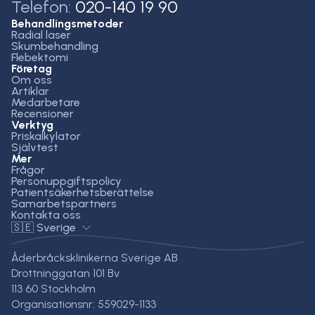
Telefon:
020-140 19 90
Behandlingsmetoder
Radial laser
Skumbehandling
Flebektomi
Företag
Om oss
Artiklar
Medarbetare
Recensioner
Verktyg
Priskalkylator
Självtest
Mer
Frågor
Personuppgiftspolicy
Patientsäkerhetsberättelse
Samarbetspartners
Kontakta oss
🇸🇪 Sverige
Åderbråcksklinikerna Sverige AB
Drottninggatan 101 Bv
113 60 Stockholm
Organisationsnr: 559029-1133