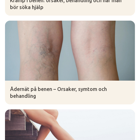
Kramp i benen: orsaker, behandling och när man
bör söka hjälp
Ådernät på benen – Orsaker, symtom och
behandling