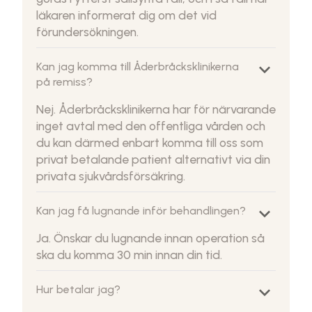
läkaren informerat dig om det vid
förundersökningen.
keyboard_arrow_down
Kan jag komma till Åderbråcksklinikerna
på remiss?
Nej. Åderbråcksklinikerna har för närvarande
inget avtal med den offentliga vården och
du kan därmed enbart komma till oss som
privat betalande patient alternativt via din
privata sjukvårdsförsäkring.
keyboard_arrow_down
Kan jag få lugnande inför behandlingen?
Ja. Önskar du lugnande innan operation så
ska du komma 30 min innan din tid.
keyboard_arrow_down
Hur betalar jag?