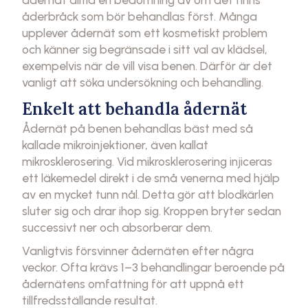
åderbråck som bör behandlas först. Många
upplever ådernät som ett kosmetiskt problem
och känner sig begränsade i sitt val av klädsel,
exempelvis när de vill visa benen. Därför är det
vanligt att söka undersökning och behandling.
Enkelt att behandla ådernät
Ådernät på benen behandlas bäst med så
kallade mikroinjektioner, även kallat
mikrosklerosering. Vid mikrosklerosering injiceras
ett läkemedel direkt i de små venerna med hjälp
av en mycket tunn nål. Detta gör att blodkärlen
sluter sig och drar ihop sig. Kroppen bryter sedan
successivt ner och absorberar dem.
Vanligtvis försvinner ådernäten efter några
veckor. Ofta krävs 1–3 behandlingar beroende på
ådernätens omfattning för att uppnå ett
tillfredsställande resultat.