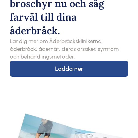
broschyr nu och säg
farväl till dina
åderbråck.
Lär dig mer om Åderbråcksklinikerna,
åderbråck, ådernät, deras orsaker, symtom
och behandlingsmetoder.
Ladda ner