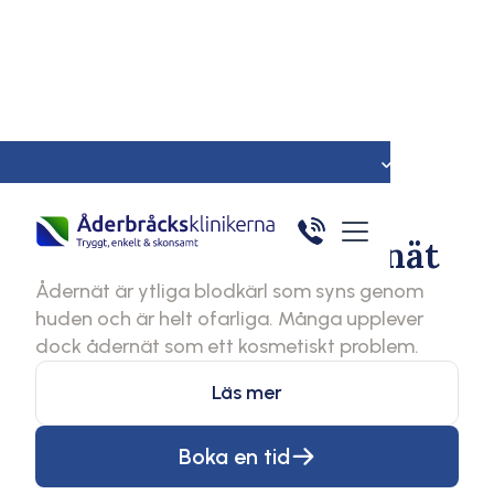
Hem
Ådernät
Nordens ledande experter 
Ådernät
Lär dig mer om Ådernät
Ådernät är ytliga blodkärl som syns genom
huden och är helt ofarliga. Många upplever
dock ådernät som ett kosmetiskt problem.
Läs mer
Boka en tid