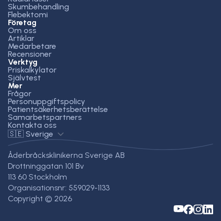
Skumbehandling
Flebektomi
Företag
Om oss
Artiklar
Medarbetare
Recensioner
Verktyg
Priskalkylator
Självtest
Mer
Frågor
Personuppgiftspolicy
Patientsäkerhetsberättelse
Samarbetspartners
Kontakta oss
🇸🇪 Sverige
Åderbråcksklinikerna Sverige AB
Drottninggatan 101 Bv
113 60 Stockholm
Organisationsnr: 559029-1133
Copyright © 2026