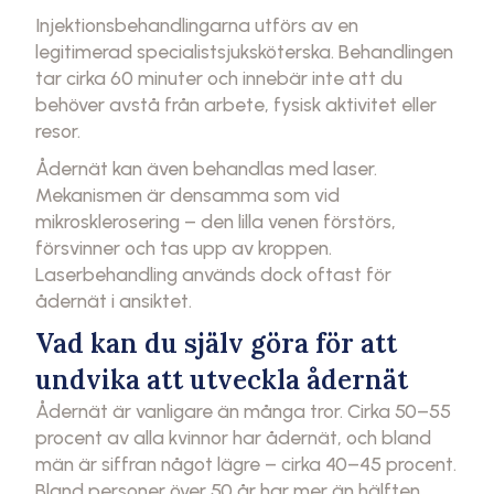
Injektionsbehandlingarna utförs av en
legitimerad specialistsjuksköterska. Behandlingen
tar cirka 60 minuter och innebär inte att du
behöver avstå från arbete, fysisk aktivitet eller
resor.
Ådernät kan även behandlas med laser.
Mekanismen är densamma som vid
mikrosklerosering – den lilla venen förstörs,
försvinner och tas upp av kroppen.
Laserbehandling används dock oftast för
ådernät i ansiktet.
Vad kan du själv göra för att
undvika att utveckla ådernät
Ådernät är vanligare än många tror. Cirka 50–55
procent av alla kvinnor har ådernät, och bland
män är siffran något lägre – cirka 40–45 procent.
Bland personer över 50 år har mer än hälften