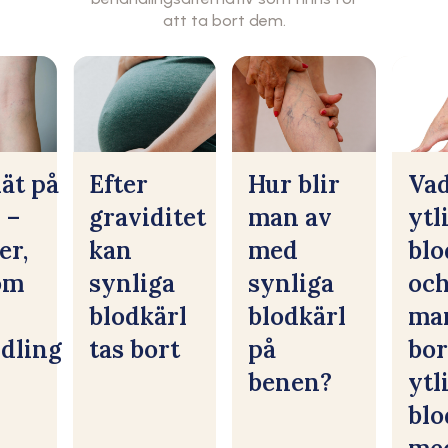
att ta bort dem.
ät på
Efter
Hur blir
Vad
 –
graviditet
man av
ytl
er,
kan
med
blo
om
synliga
synliga
och
blodkärl
blodkärl
man
dling
tas bort
på
bor
benen?
ytl
blo