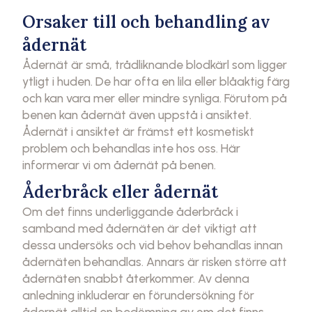
Orsaker till och behandling av
ådernät
Ådernät är små, trådliknande blodkärl som ligger
ytligt i huden. De har ofta en lila eller blåaktig färg
och kan vara mer eller mindre synliga. Förutom på
benen kan ådernät även uppstå i ansiktet.
Ådernät i ansiktet är främst ett kosmetiskt
problem och behandlas inte hos oss. Här
informerar vi om ådernät på benen.
Åderbråck eller ådernät
Om det finns underliggande åderbråck i
samband med ådernäten är det viktigt att
dessa undersöks och vid behov behandlas innan
ådernäten behandlas. Annars är risken större att
ådernäten snabbt återkommer. Av denna
anledning inkluderar en förundersökning för
ådernät alltid en bedömning av om det finns