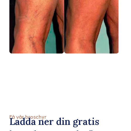
Få vår broschyr
Ladda ner din gratis