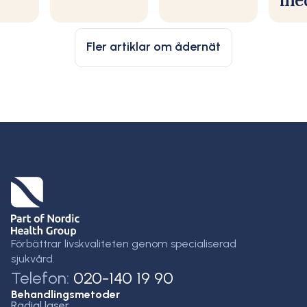
med
Fler artiklar om ådernät
Förbättrar livskvaliteten genom specialiserad
sjukvård.
Telefon:
020-140 19 90
Behandlingsmetoder
Radial laser