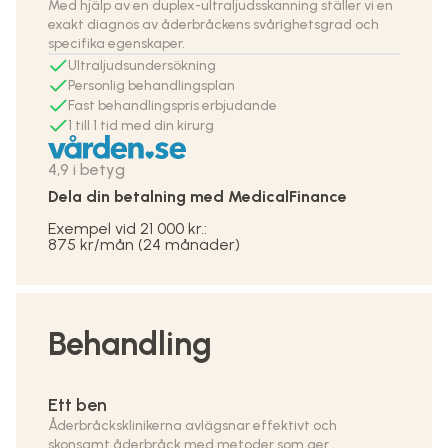
Med hjälp av en duplex-ultraljudsskanning ställer vi en
exakt diagnos av åderbråckens svårighetsgrad och
specifika egenskaper.
Ultraljudsundersökning
Personlig behandlingsplan
Fast behandlingspris erbjudande
1 till 1 tid med din kirurg
4,9 i betyg
Dela din betalning med
MedicalFinance
Exempel vid 21 000 kr.:
875 kr/mån (24 månader)
Behandling
Ett ben
Åderbråcksklinikerna avlägsnar effektivt och
skonsamt åderbråck med metoder som ger