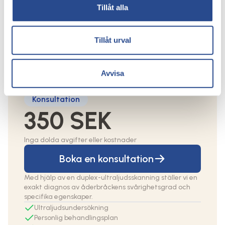
Tillåt alla
Priset beror på vilken behandling som ska
göras och en individuell bedömning görs
alltid vid en konsultation. Du kommer att få
Tillåt urval
en personlig behandlingsplan och ett
individuellt pris vid konsultationen hos våra
kärlkirurger.
Avvisa
Konsultation
350 SEK
Inga dolda avgifter eller kostnader
Boka en konsultation
Med hjälp av en duplex-ultraljudsskanning ställer vi en
exakt diagnos av åderbråckens svårighetsgrad och
specifika egenskaper.
Ultraljudsundersökning
Personlig behandlingsplan