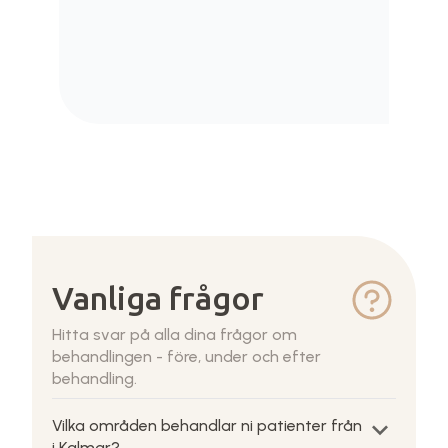
Vanliga frågor
Hitta svar på alla dina frågor om
behandlingen - före, under och efter
behandling.
keyboard_arrow_down
Vilka områden behandlar ni patienter från
i Kalmar?