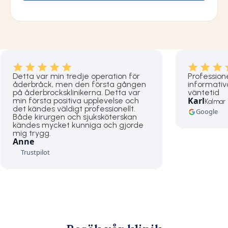
Detta var min tredje operation för
Profession
åderbråck, men den första gången
informativa
på åderbrocksklinikerna. Detta var
väntetid
Karl
min första positiva upplevelse och
Kalmar
det kändes väldigt professionellt.
Google
Både kirurgen och sjuksköterskan
kändes mycket kunniga och gjorde
mig trygg.
Anne
Trustpilot