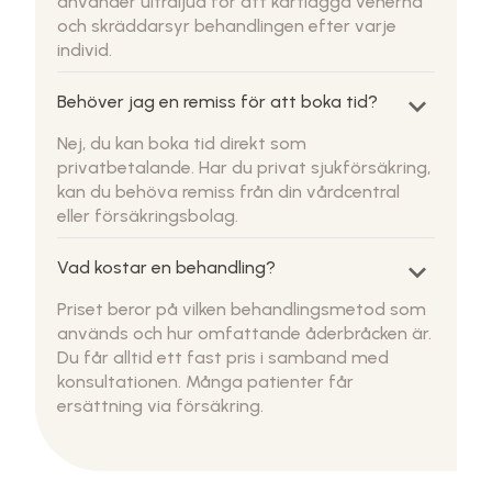
använder ultraljud för att kartlägga venerna
och skräddarsyr behandlingen efter varje
individ.
keyboard_arrow_down
Behöver jag en remiss för att boka tid?
Nej, du kan boka tid direkt som
privatbetalande. Har du privat sjukförsäkring,
kan du behöva remiss från din vårdcentral
eller försäkringsbolag.
keyboard_arrow_down
Vad kostar en behandling?
Priset beror på vilken behandlingsmetod som
används och hur omfattande åderbråcken är.
Du får alltid ett fast pris i samband med
konsultationen. Många patienter får
ersättning via försäkring.