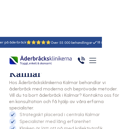
Hem
Åderbråcksklinikerna
Kalmar
råck
18
55
Klinik
Åderbråcksklinikerna
Kalmar
Hos Åderbråcksklinikerna Kalmar behandlar vi
åderbråck med moderna och beprövade metoder.
Vill du ta bort åderbråck i Kalmar? Kontakta oss för
en konsultation och få hjälp av våra erfarna
specialister.
Strategiskt placerad i centrala Kalmar
Specialister med lång erfarenhet
Kliniken är lätt att nå med kollektivtrafik