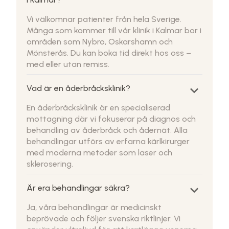
Vi välkomnar patienter från hela Sverige.
Många som kommer till vår klinik i Kalmar bor i
områden som Nybro, Oskarshamn och
Mönsterås. Du kan boka tid direkt hos oss –
med eller utan remiss.
keyboard_arrow_down
Vad är en åderbråcksklinik?
En åderbråcksklinik är en specialiserad
mottagning där vi fokuserar på diagnos och
behandling av åderbråck och ådernät. Alla
behandlingar utförs av erfarna kärlkirurger
med moderna metoder som laser och
sklerosering.
keyboard_arrow_down
Är era behandlingar säkra?
Ja, våra behandlingar är medicinskt
beprövade och följer svenska riktlinjer. Vi