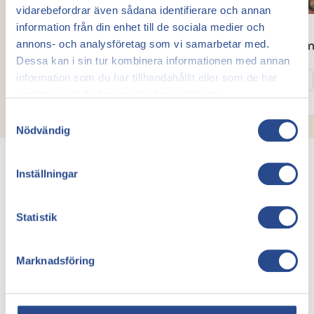
vidarebefordrar även sådana identifierare och annan
information från din enhet till de sociala medier och
annons- och analysföretag som vi samarbetar med.
Abudi Mohamed
David Kor
Dessa kan i sin tur kombinera informationen med annan
Kärlkirurg
Kärlkirurg
information som du har tillhandahållit eller som de har
Läs mer
Läs mer
samlat in när du har använt deras tjänster.
Samtyckesval
Nödvändig
Inställningar
Statistik
Våra priser
Priser för behandling
Marknadsföring
av åderbråck och
ådernät