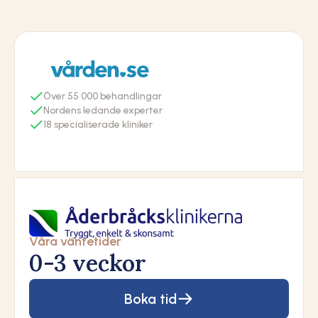
55
Nordens ledande experter
18
Våra väntetider
0-3 veckor
Boka tid