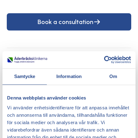
Book a consultation
Beskrivning:
MD
Samtycke
Information
Om
PhD
Denna webbplats använder cookies
Språk:
Vi använder enhetsidentifierare för att anpassa innehållet
och annonserna till användarna, tillhandahålla funktioner
Svenska
för sociala medier och analysera vår trafik. Vi
Engelska
vidarebefordrar även sådana identifierare och annan
Persiska
information från din enhet till de sociala medier och