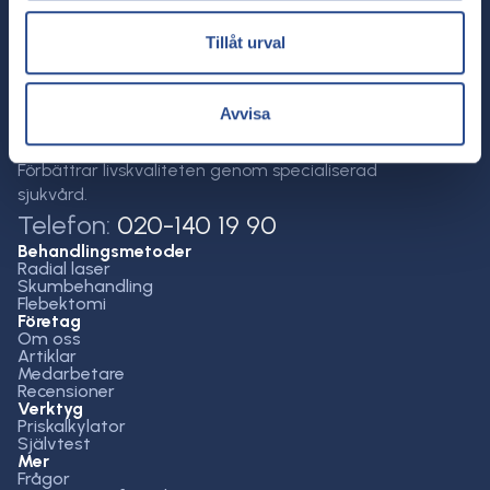
Tillåt urval
Avvisa
Förbättrar livskvaliteten genom specialiserad
sjukvård.
Telefon:
020-140 19 90
Behandlingsmetoder
Radial laser
Skumbehandling
Flebektomi
Företag
Om oss
Artiklar
Medarbetare
Recensioner
Verktyg
Priskalkylator
Självtest
Mer
Frågor