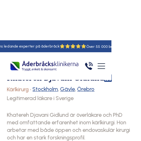
ledande experter på åderbråck
18
55
Hem
Läkare
Khatereh djavani gidlund
Khatereh Djavani Gidlund
Stockholm
Gävle
Örebro
Kärlkirurg
•
Legitimerad läkare i Sverige
Khatereh Djavani Gidlund är överläkare och PhD
med omfattande erfarenhet inom kärlkirurgi. Hon
arbetar med både öppen och endovaskulär kirurgi
och har en stark forskningsprofil.