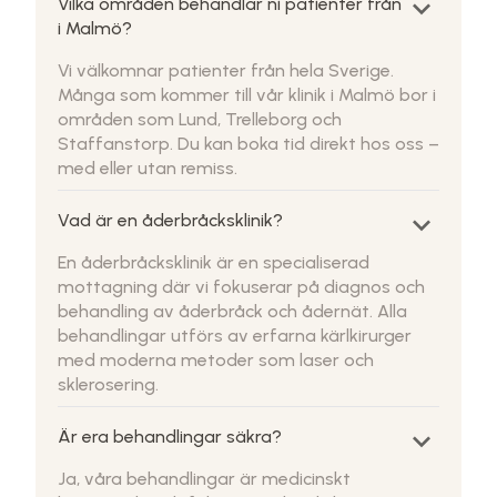
keyboard_arrow_down
Vilka områden behandlar ni patienter från
i Malmö?
Vi välkomnar patienter från hela Sverige.
Många som kommer till vår klinik i Malmö bor i
områden som Lund, Trelleborg och
Staffanstorp. Du kan boka tid direkt hos oss –
med eller utan remiss.
keyboard_arrow_down
Vad är en åderbråcksklinik?
En åderbråcksklinik är en specialiserad
mottagning där vi fokuserar på diagnos och
behandling av åderbråck och ådernät. Alla
behandlingar utförs av erfarna kärlkirurger
med moderna metoder som laser och
sklerosering.
keyboard_arrow_down
Är era behandlingar säkra?
Ja, våra behandlingar är medicinskt