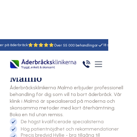
Hem
Åderbråcksklinikerna
Malmö
råck
18
55
Klinik
Åderbråcksklinikerna
Malmö
Åderbråcksklinikerna Malmö erbjuder professionell
behandling för dig som vill ta bort åderbråck. Vår
klinik i Malmö är specialiserad på moderna och
skonsamma metoder med kort återhämtning.
Boka en tid utan remiss.
De högst kvalificerade specialisterna
Hög patientnöjdhet och rekommendationer
Precis bredvid Hyllie - bra tillgång till