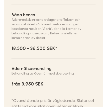
Båda benen
Åderbråcksklinikerna avlägsnar effektivt och
skonsamt åderbråck med metoder som ger
bestående resultat. Vi erbjuder alla former av
behandling - laser, skum, flebektomi eller en
kombination av dessa.
18.500 - 36.500 SEK*
Ådernätsbehandling
Behandling av ådernät med sklerosering.
från 3.950 SEK
*Ovanstående pris är vägledande. Slutpriset
sätts vid konsultationen, efter en klinisk