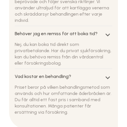
beprövade och följer svenska riktlinjer. Vi
använder ultraljud för att kartlägga venerna
och skräddarsyr behandlingen efter varje
individ.
keyboard_arrow_down
Behöver jag en remiss för att boka tid?
Nej, du kan boka tid direkt som
privatbetalande. Har du privat sjukförsäkring,
kan du behöva remiss från din vårdcentral
eller försäkringsbolag.
keyboard_arrow_down
Vad kostar en behandling?
Priset beror på vilken behandlingsmetod som
används och hur omfattande åderbråcken är.
Du får alltid ett fast pris i samband med
konsultationen. Många patienter får
ersättning via försäkring.