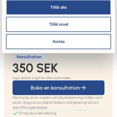
ådernät
Tillåt alla
Priset beror på vilken behandling som ska
göras och en individuell bedömning görs
alltid vid en konsultation. Du kommer att få
Tillåt urval
en personlig behandlingsplan och ett
individuellt pris vid konsultationen hos våra
kärlkirurger.
Avvisa
Konsultation
350 SEK
Inga dolda avgifter eller kostnader
Boka en konsultation
Med hjälp av en duplex-ultraljudsskanning ställer vi en
exakt diagnos av åderbråckens svårighetsgrad och
specifika egenskaper.
Ultraljudsundersökning