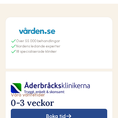
55
Nordens ledande experter
18
Våra väntetider
0-3 veckor
Boka tid