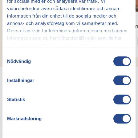
för sociala medier och analysera vår trafik. Vi
vidarebefordrar även sådana identifierare och annan
information från din enhet till de sociala medier och
annons- och analysföretag som vi samarbetar med.
Abudi Mohamed
David Kor
Dessa kan i sin tur kombinera informationen med annan
Kärlkirurg
Kärlkirurg
information som du har tillhandahållit eller som de har
Läs mer
Läs mer
samlat in när du har använt deras tjänster.
Samtyckesval
Nödvändig
Inställningar
Statistik
Våra priser
Priser för behandling
Marknadsföring
av åderbråck och