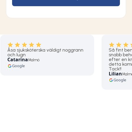
Åsa sjuksköterska väldigt noggrann
Så fint b
och lugn
snabb beha
Catarina
efter en 
Malmö
detta komme
Google
Tack!!
Lilian
Malm
Google