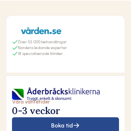
55
Nordens ledande experter
18
Våra väntetider
0-3 veckor
Boka tid