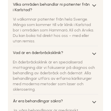
keyboard_arrow_down
Vilka områden behandlar ni patienter från
i Karlstad?
Vi välkomnar patienter från hela Sverige.
Många som kommer till vår klinik i Karlstad
bor i områden som Hammarö, Kil och Arvika.
Du kan boka tid direkt hos oss – med eller
utan remiss.
keyboard_arrow_down
Vad är en åderbråcksklinik?
En åderbråcksklinik är en specialiserad
mottagning där vi fokuserar på diagnos och
behandling av åderbråck och ådernät. Alla
behandlingar utförs av erfarna kärlkirurger
med moderna metoder som laser och
sklerosering.
keyboard_arrow_down
Är era behandlingar säkra?
Ja, våra behandlingar är medicinskt