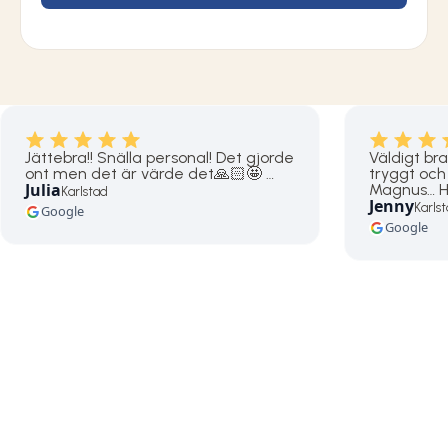
Jättebra!! Snälla personal! Det gjorde
Väldigt bra 
ont men det är värde det🙏🏻🤩 …
tryggt och 
Julia
Magnus… Hö
Karlstad
Jenny
Karls
Google
Google