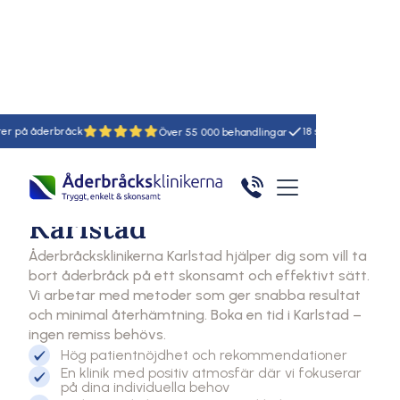
Hem
Åderbråcksklinikerna
Karlstad
råck
18
55
Klinik
Åderbråcksklinikerna
Karlstad
Åderbråcksklinikerna Karlstad hjälper dig som vill ta
bort åderbråck på ett skonsamt och effektivt sätt.
Vi arbetar med metoder som ger snabba resultat
och minimal återhämtning. Boka en tid i Karlstad –
ingen remiss behövs.
Hög patientnöjdhet och rekommendationer
En klinik med positiv atmosfär där vi fokuserar
på dina individuella behov