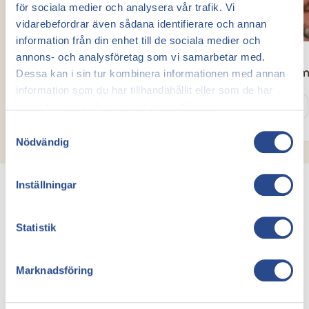
för sociala medier och analysera vår trafik. Vi
vidarebefordrar även sådana identifierare och annan
information från din enhet till de sociala medier och
annons- och analysföretag som vi samarbetar med.
Abudi Mohamed
David Kor
Dessa kan i sin tur kombinera informationen med annan
Kärlkirurg
Kärlkirurg
information som du har tillhandahållit eller som de har
Läs mer
Läs mer
samlat in när du har använt deras tjänster.
Samtyckesval
Nödvändig
Inställningar
Statistik
Våra priser
Priser för behandling
Marknadsföring
av åderbråck och