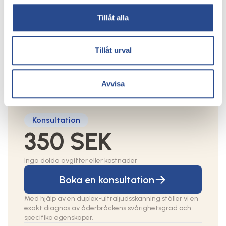
ådernät
Tillåt alla
Priset beror på vilken behandling som ska
göras och en individuell bedömning görs
Tillåt urval
alltid vid en konsultation. Du kommer att få
en personlig behandlingsplan och ett
individuellt pris vid konsultationen hos våra
Avvisa
kärlkirurger.
Konsultation
350 SEK
Inga dolda avgifter eller kostnader
Boka en konsultation
Med hjälp av en duplex-ultraljudsskanning ställer vi en
exakt diagnos av åderbråckens svårighetsgrad och
specifika egenskaper.