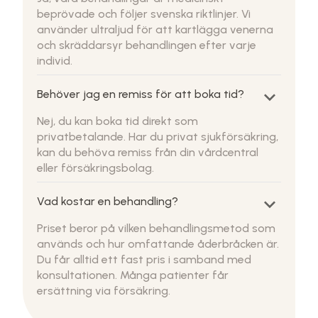
beprövade och följer svenska riktlinjer. Vi
använder ultraljud för att kartlägga venerna
och skräddarsyr behandlingen efter varje
individ.
keyboard_arrow_down
Behöver jag en remiss för att boka tid?
Nej, du kan boka tid direkt som
privatbetalande. Har du privat sjukförsäkring,
kan du behöva remiss från din vårdcentral
eller försäkringsbolag.
keyboard_arrow_down
Vad kostar en behandling?
Priset beror på vilken behandlingsmetod som
används och hur omfattande åderbråcken är.
Du får alltid ett fast pris i samband med
konsultationen. Många patienter får
ersättning via försäkring.