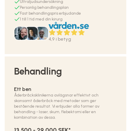
Ultraljudsundersökning
Personlig behandlingsplan
Fast behandlingspris erbjudande
1 till 1 tid med din kirurg
4,9 i betyg
Behandling
Ett ben
Åderbråcksklinikerna avlägsnar effektivt och
skonsamt åderbråck med metoder som ger
bestående resultat. Vi erbjuder alla former av
behandling - laser, skum, flebektomi eller en
kombination av dessa.
13.500 - 29.000 SEK*