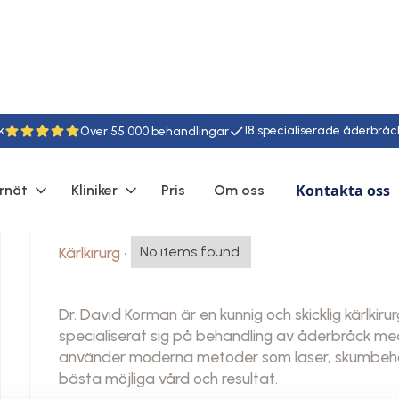
k
18
55
Kontakta oss
rnät
Kliniker
Pris
Om oss
David Korman
Kärlkirurg
•
No items found.
Dr. David Korman är en kunnig och skicklig kärlkiru
specialiserat sig på behandling av åderbråck med 
använder moderna metoder som laser, skumbehandl
bästa möjliga vård och resultat.