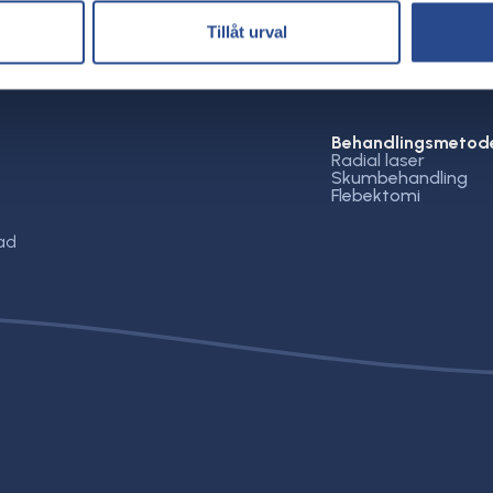
Tillåt urval
Behandlingsmetod
Radial laser
Skumbehandling
Flebektomi
ad