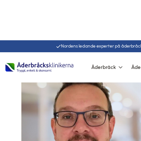
Nordens ledande experter på åderbråc
Åderbråck
Åde
Hem
Läkare
David korman