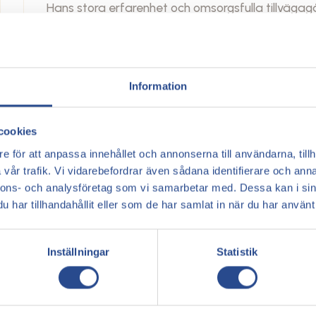
Hans stora erfarenhet och omsorgsfulla tillvägagå
anpassade behandlingar som leder till snabb åte
strävar efter att förbättra sina patienters livskv
teknikerna inom kärlkirurgi.
Information
Book a consultation
cookies
e för att anpassa innehållet och annonserna till användarna, tillh
vår trafik. Vi vidarebefordrar även sådana identifierare och anna
nnons- och analysföretag som vi samarbetar med. Dessa kan i sin
har tillhandahållit eller som de har samlat in när du har använt 
Inställningar
Statistik