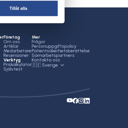
Tillåt alla
er
Företag
Mer
Om oss
Frågor
Artiklar
Personuppgiftspolicy
Medarbetare
Patientsäkerhetsberättelse
Recensioner
Samarbetspartners
Verktyg
Kontakta oss
Priskalkylator
🇸🇪 Sverige
Självtest