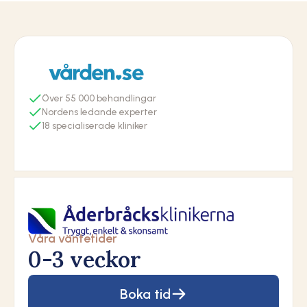
55
Nordens ledande experter
18
Våra väntetider
0-3 veckor
Boka tid