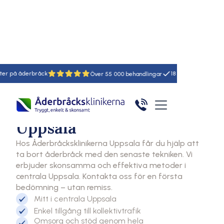
Hem
Åderbråcksklinikerna
Uppsala
bråck
18
55
Klinik
Åderbråcksklinikerna
Uppsala
Hos Åderbråcksklinikerna Uppsala får du hjälp att
ta bort åderbråck med den senaste tekniken. Vi
erbjuder skonsamma och effektiva metoder i
centrala Uppsala. Kontakta oss för en första
bedömning – utan remiss.
Mitt i centrala Uppsala
Enkel tillgång till kollektivtrafik
Omsorg och stöd genom hela