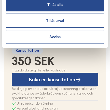
Tillåt alla
Priset beror på vilken behandling som ska
göras och en individuell bedömning görs
alltid vid en konsultation. Du kommer att få
Tillåt urval
en personlig behandlingsplan och ett
individuellt pris vid konsultationen hos våra
kärlkirurger.
Avvisa
Konsultation
350 SEK
Inga dolda avgifter eller kostnader
Boka en konsultation
Med hjälp av en duplex-ultraljudsskanning ställer vi en
exakt diagnos av åderbråckens svårighetsgrad och
specifika egenskaper.
Ultraljudsundersökning
Personlig behandlingsplan