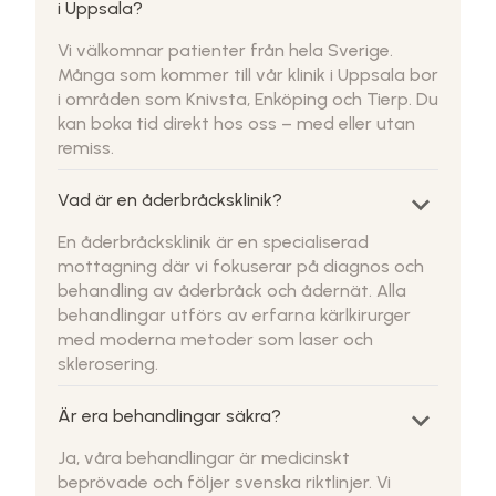
i Uppsala?
Vi välkomnar patienter från hela Sverige.
Många som kommer till vår klinik i Uppsala bor
i områden som Knivsta, Enköping och Tierp. Du
kan boka tid direkt hos oss – med eller utan
remiss.
keyboard_arrow_down
Vad är en åderbråcksklinik?
En åderbråcksklinik är en specialiserad
mottagning där vi fokuserar på diagnos och
behandling av åderbråck och ådernät. Alla
behandlingar utförs av erfarna kärlkirurger
med moderna metoder som laser och
sklerosering.
keyboard_arrow_down
Är era behandlingar säkra?
Ja, våra behandlingar är medicinskt
beprövade och följer svenska riktlinjer. Vi