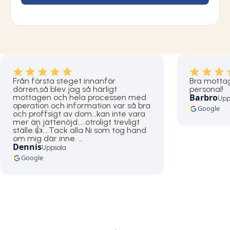
Från första steget innanför
Bra mottag
dörren,så blev jag så härligt
personal!
Barbro
mottagen och hela processen med
Upp
operation och information var så bra
Google
och proffsigt av dom...kan inte vara
mer än jättenöjd.....otroligt trevligt
ställe.👍....Tack alla Ni som tog hand
om mig där inne. …
Dennis
Uppsala
Google