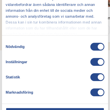
vidarebefordrar även sådana identifierare och annan
information från din enhet till de sociala medier och
annons- och analysföretag som vi samarbetar med.
Abudi Mohamed
David Kor
Dessa kan i sin tur kombinera informationen med annan
Kärlkirurg
Kärlkirurg
information som du har tillhandahållit eller som de har
Läs mer
Läs mer
samlat in när du har använt deras tjänster.
Samtyckesval
Nödvändig
Inställningar
Statistik
Våra priser
Priser för behandling
Marknadsföring
av åderbråck och
ådernät