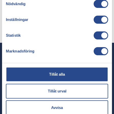
Språk:
Nödvändig
Svenska
Inställningar
Engelska
Statistik
Marknadsföring
Tillåt alla
Förbättrar livskvaliteten genom specialiserad
Tillåt urval
sjukvård.
Telefon:
020-140 19 90
Behandlingsmetoder
Avvisa
Radial laser