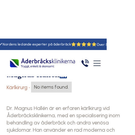
Nordens ledande experter på åderbråck
55
Hem
Läkare
Magnus hallén
Magnus Hallén
Kärlkirurg
•
No items found.
Dr. Magnus Hallén är en erfaren kärlkirurg vid
Åderbråcksklinikerna, med en specialisering inom
behandling av åderbråck och andra venösa
sjukdomar. Han använder en rad moderna och