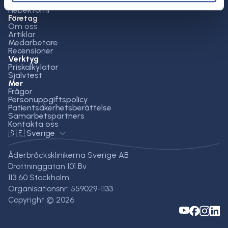
Skumbehandling
Flebektomi
Företag
Om oss
Artiklar
Medarbetare
Recensioner
Verktyg
Priskalkylator
Självtest
Mer
Frågor
Personuppgiftspolicy
Patientsäkerhetsberättelse
Samarbetspartners
Kontakta oss
🇸🇪 Sverige
Åderbråcksklinikerna Sverige AB
Drottninggatan 101 Bv
113 60 Stockholm
Organisationsnr: 559029-1133
Copyright © 2026