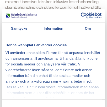
minimalt invasiva tekniker, inklusive laserbehandling,
skumbehandling och skleroterapi, för att säkerställa
att patienterna får effektiva och långvariga
resultat.
Dr. Hallén är känd för sitt omsorgsfulla och
Samtycke
Information
Om
patientcentrerade arbetssätt, där han fokuserar
på att ge varje patient en individanpassad
behandling som främjar snabb återhämtning och
Denna webbplats använder cookies
hög livskvalitet. Hans expertis och noggranna
Vi använder enhetsidentifierare för att anpassa innehållet
metoder gör honom till en uppskattad kirurg på
och annonserna till användarna, tillhandahålla funktioner
kliniken.
för sociala medier och analysera vår trafik. Vi
vidarebefordrar även sådana identifierare och annan
information från din enhet till de sociala medier och
Book a consultation
annons- och analysföretag som vi samarbetar med.
Dessa kan i sin tur kombinera informationen med annan
information som du har tillhandahållit eller som de har
samlat in när du har använt deras tjänster.
Samtyckesval