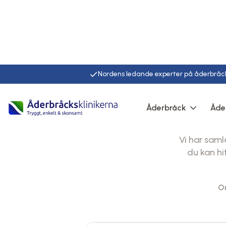
Nordens ledande experter på åderbråc
Hem
Faq
Åderbråck
Åde
Vi har saml
du kan hi
O