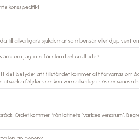
nte könsspecifikt.
da till allvarligare sjukdomar som bensår eller djup ventro
 värre om jag inte får dem behandlade?
att det betyder att tillståndet kommer att förvärras om å
n utveckla följder som kan vara allvarliga, såsom venösa 
bråck. Ordet kommer från latinets "varices venarum". Begr
ställen än benen?