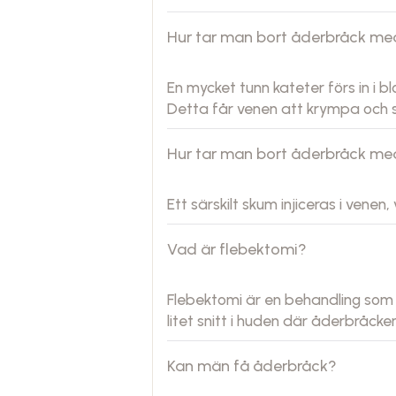
Hur tar man bort åderbråck me
En mycket tunn kateter förs in i 
Detta får venen att krympa och st
Hur tar man bort åderbråck m
Ett särskilt skum injiceras i venen
Vad är flebektomi?
Flebektomi är en behandling som 
litet snitt i huden där åderbråcke
Kan män få åderbråck?