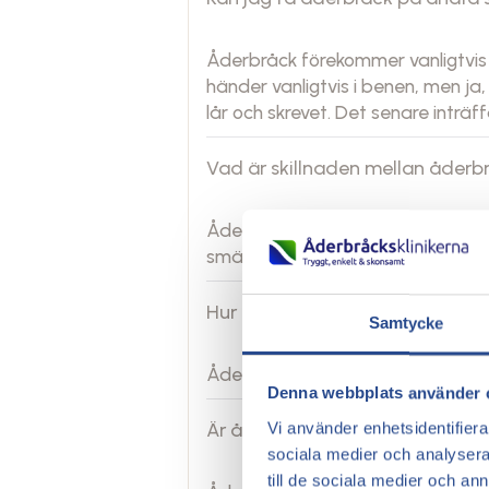
Åderbråck förekommer vanligtvis i
händer vanligtvis i benen, men j
lår och skrevet. Det senare inträf
Vad är skillnaden mellan åderb
Ådernät är en kosmetisk olägenhe
smärta samt visst psykiskt lidand
Hur tar man bort ådernät?
Samtycke
Ådernät avlägsnas med skleroseri
Denna webbplats använder 
Är ådernät farliga?
Vi använder enhetsidentifierar
sociala medier och analysera 
till de sociala medier och a