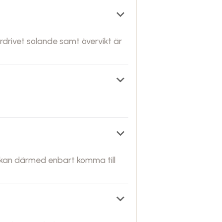
keyboard_arrow_down
rdrivet solande samt övervikt är
keyboard_arrow_down
keyboard_arrow_down
u kan därmed enbart komma till
keyboard_arrow_down