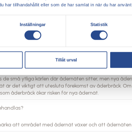
 en person har stora ådernät som kontinuerligt återkomme
har tillhandahållit eller som de har samlat in när du har använt 
ill exempel åderbråck.
?
Inställningar
Statistik
m mikrosklerosering. Vid denna behandlingsmetod injice
 Små stick kan kännas, men det uppstår ingen smärta i sa
Tillåt urval
 de små ytliga kärlen där ådernäten sitter, men nya åde
t är det viktigt att utesluta förekomst av åderbråck. Om 
om åderbråck ökar risken för nya ådernät.
behandlas?
ärka att området med ådernät växer och att ådernäten 