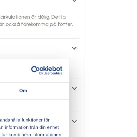
keyboard_arrow_down
irkulationen är dålig. Detta
 kan också förekomma på fötter,
keyboard_arrow_down
ukdom som kan orsaka fysisk
keyboard_arrow_down
Om
keyboard_arrow_down
andahålla funktioner för
n information från din enhet
 tur kombinera informationen