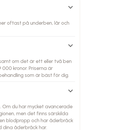
keyboard_arrow_down
mer oftast på underben, lår och
keyboard_arrow_down
amt om det är ett eller två ben
 000 kronor. Priserna är
ehandling som är bäst för dig.
keyboard_arrow_down
ion. Om du har mycket avancerade
ionen, men det finns särskilda
t en blodpropp och har åderbråck
d dina åderbråck har.