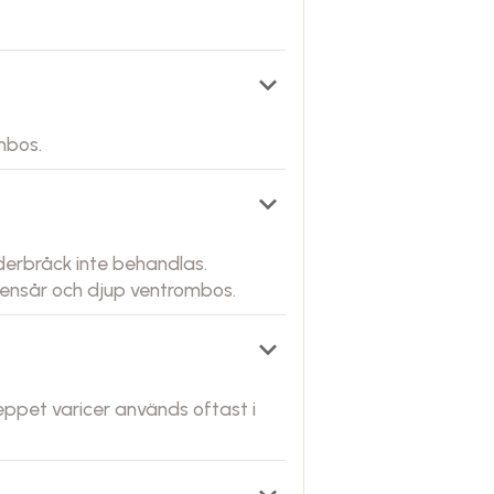
keyboard_arrow_down
mbos.
keyboard_arrow_down
derbråck inte behandlas.
bensår och djup ventrombos.
keyboard_arrow_down
eppet varicer används oftast i