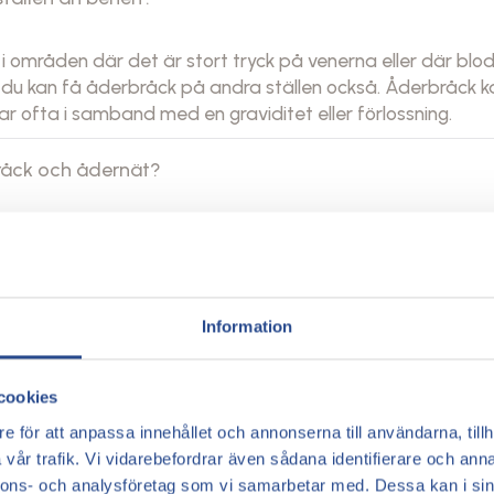
 områden där det är stort tryck på venerna eller där blodc
a, du kan få åderbråck på andra ställen också. Åderbråck
far ofta i samband med en graviditet eller förlossning.
råck och ådernät?
t som inte orsakar fysiska besvär. Åderbråck är en vensj
e.
Information
ng, som är en injektionsbehandling.
cookies
e för att anpassa innehållet och annonserna till användarna, tillh
vår trafik. Vi vidarebefordrar även sådana identifierare och anna
nnons- och analysföretag som vi samarbetar med. Dessa kan i sin