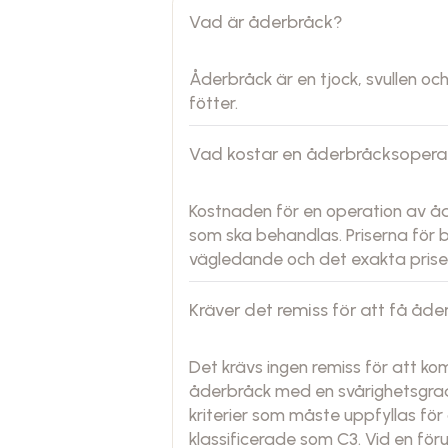
Vad är åderbråck?
Åderbråck är en tjock, svullen o
fötter.
Vad kostar en åderbråcksopera
Kostnaden för en operation av å
som ska behandlas. Priserna för b
vägledande och det exakta priset
Kräver det remiss för att få åd
Det krävs ingen remiss för att k
åderbråck med en svårighetsgrad 
kriterier som måste uppfyllas fö
klassificerade som C3. Vid en för