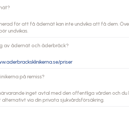
rnät?
nerad för att få ådernät kan inte undvika att få dem. Öve
bör undvikas.
ng av ådernät och åderbråck?
w.aderbracksklinikerna.se/priser
inikerna på remiss?
r närvarande inget avtal med den offentliga vården och d
alternativt via din privata sjukvårdsförsäkring.