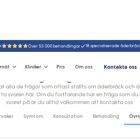
k
18
55
Kontakta oss
rnät
Kliniker
Pris
Om oss
Vanliga frågor och svar
at alla de frågor som oftast ställts om åderbråck och 
tta svaren här. Om du fortfarande har en fråga som du i
svaret på är du alltid välkommen att kontakta oss.
rsaker
Symtom
Konsultation
Behandling
Övri