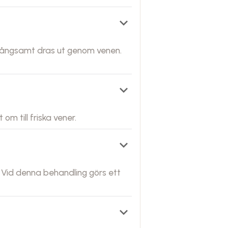
keyboard_arrow_down
n långsamt dras ut genom venen.
keyboard_arrow_down
om till friska vener.
keyboard_arrow_down
 Vid denna behandling görs ett
keyboard_arrow_down