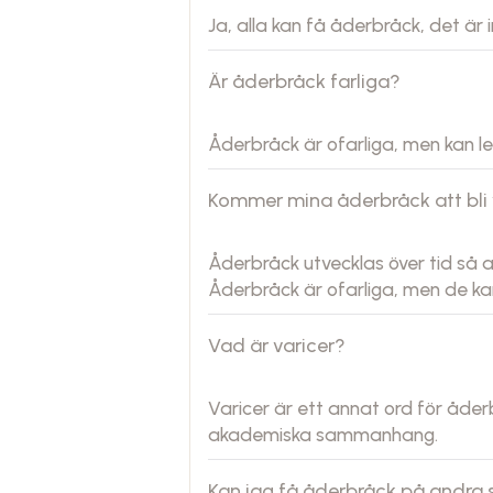
Ja, alla kan få åderbråck, det är i
Är åderbråck farliga?
Åderbråck är ofarliga, men kan le
Kommer mina åderbråck att bli
Åderbråck utvecklas över tid så 
Åderbråck är ofarliga, men de ka
Vad är varicer?
Varicer är ett annat ord för åder
akademiska sammanhang.
Kan jag få åderbråck på andra 