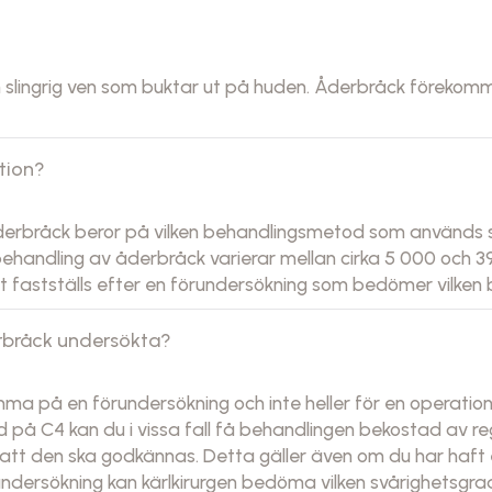
ch slingrig ven som buktar ut på huden. Åderbråck förekom
tion?
derbråck beror på vilken behandlingsmetod som används s
ehandling av åderbråck varierar mellan cirka 5 000 och 39
 fastställs efter en förundersökning som bedömer vilken b
erbråck undersökta?
omma på en förundersökning och inte heller för en operat
på C4 kan du i vissa fall få behandlingen bekostad av reg
r att den ska godkännas. Detta gäller även om du har haf
undersökning kan kärlkirurgen bedöma vilken svårighetsgra