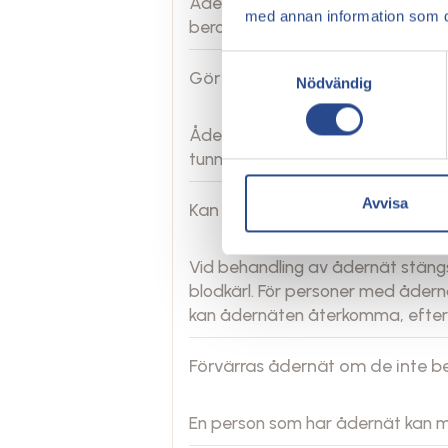
Ådernät är helt ofarliga, men om
med annan information som du 
bero på underliggande problem, t
Samtyckesval
Gör det ont att ta bort ådernät
Nödvändig
Ådernät på benen avlägsnas geno
tunn nål i det sjuka blodkärlet.
Avvisa
Kan ådernät återkomma?
Vid behandling av ådernät stängs
blodkärl. För personer med ådernä
kan ådernäten återkomma, efters
Förvärras ådernät om de inte 
En person som har ådernät kan m