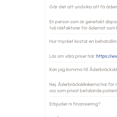
Går det att undvika att få åde
En person som är genetiskt dispo
två riskfaktorer för ådernät som 
Hur mycket kostar en behandli
Läs om våra priser här:
https://ww
Kan jag komma till Åderbråckskl
Nej. Åderbråcksklinikerna har fö
oss som privat betalande patient 
Erbjuder ni finansiering?