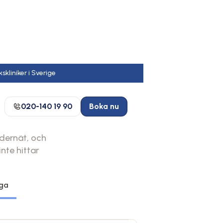
020-140 19 90
Boka nu
ådernät, och
nte hittar
ga