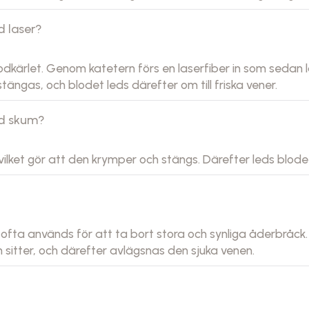
d laser?
blodkärlet. Genom katetern förs en laserfiber in som seda
ängas, och blodet leds därefter om till friska vener.
ed skum?
, vilket gör att den krymper och stängs. Därefter leds blodet 
ofta används för att ta bort stora och synliga åderbråck.
n sitter, och därefter avlägsnas den sjuka venen.