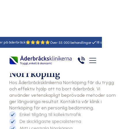
Hem
Åderbråcksklinikerna
Norrköping
åck
18
55
Klinik
Åderbråcksklinikerna
Norrköping
Hos Åderbråcksklinikerna Norrköping får du trygg
och effektiv hjälp att ta bort åderbråck. Vi
använder vetenskapligt beprövade metoder som
ger långvariga resultat. Kontakta vår klinik i
Norrköping för en personlig bedömning.
Enkel tillgång till kollektivtrafik
De skickligaste specialisterna
Mitt i centrala Nörrköping