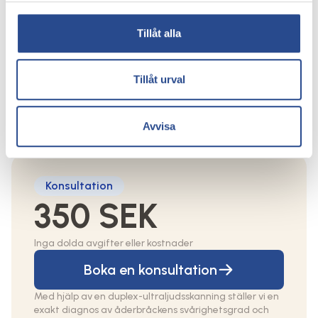
av åderbråck och
ådernät
Tillåt alla
Priset beror på vilken behandling som ska
göras och en individuell bedömning görs
Tillåt urval
alltid vid en konsultation. Du kommer att få
en personlig behandlingsplan och ett
individuellt pris vid konsultationen hos våra
Avvisa
kärlkirurger.
Konsultation
350 SEK
Inga dolda avgifter eller kostnader
Boka en konsultation
Med hjälp av en duplex-ultraljudsskanning ställer vi en
exakt diagnos av åderbråckens svårighetsgrad och