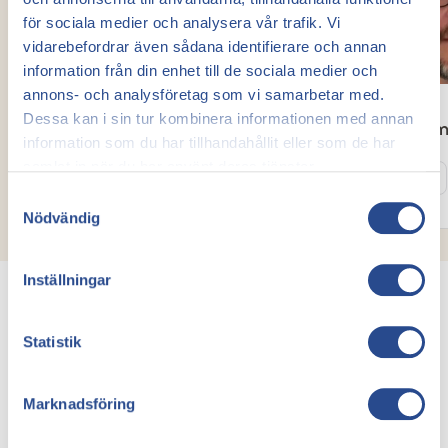
för sociala medier och analysera vår trafik. Vi
vidarebefordrar även sådana identifierare och annan
information från din enhet till de sociala medier och
annons- och analysföretag som vi samarbetar med.
Dessa kan i sin tur kombinera informationen med annan
Abudi Mohamed
David Kor
information som du har tillhandahållit eller som de har
Kärlkirurg
Kärlkirurg
samlat in när du har använt deras tjänster.
Läs mer
Läs mer
Samtyckesval
Nödvändig
Inställningar
Statistik
Våra priser
Priser för behandling
Marknadsföring