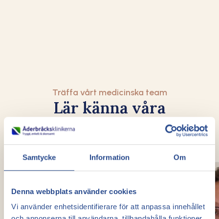
behandlingspro
problem".
Träffa vårt medicinska team
Lär känna våra
venexperter innan
ditt besök
Samtycke
Information
Om
Denna webbplats använder cookies
Vi använder enhetsidentifierare för att anpassa innehållet
och annonserna till användarna, tillhandahålla funktioner