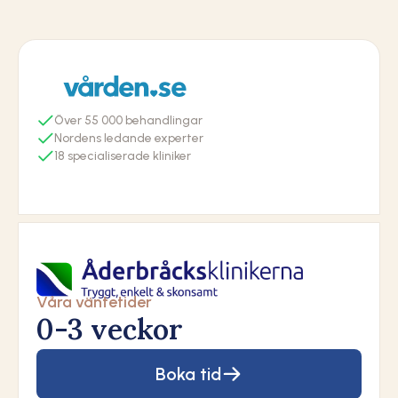
55
Nordens ledande experter
18
Våra väntetider
0-3 veckor
Boka tid