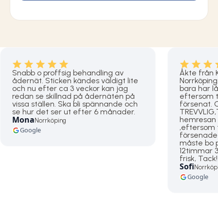
Snabb o proffsig behandling av
Åkte från Kis
ådernät. Sticken kändes väldigt lite
Norrköping
och nu efter ca 3 veckor kan jag
bara har l
redan se skillnad på ådernäten på
eftersom t
vissa ställen. Ska bli spännande och
försenat.
se hur det ser ut efter 6 månader.
TREVVLIG,
Mona
hemresan b
Norrköping
,eftersom
Google
försenade t
måste bo p
12timmar 3
frisk, Tack
Sofi
Norrköp
Google