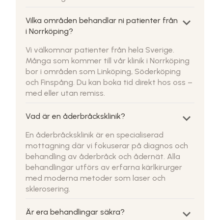
keyboard_arrow_down
Vilka områden behandlar ni patienter från
i Norrköping?
Vi välkomnar patienter från hela Sverige.
Många som kommer till vår klinik i Norrköping
bor i områden som Linköping, Söderköping
och Finspång. Du kan boka tid direkt hos oss –
med eller utan remiss.
keyboard_arrow_down
Vad är en åderbråcksklinik?
En åderbråcksklinik är en specialiserad
mottagning där vi fokuserar på diagnos och
behandling av åderbråck och ådernät. Alla
behandlingar utförs av erfarna kärlkirurger
med moderna metoder som laser och
sklerosering.
keyboard_arrow_down
Är era behandlingar säkra?