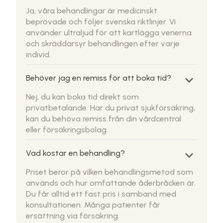
Ja, våra behandlingar är medicinskt
beprövade och följer svenska riktlinjer. Vi
använder ultraljud för att kartlägga venerna
och skräddarsyr behandlingen efter varje
individ.
keyboard_arrow_down
Behöver jag en remiss för att boka tid?
Nej, du kan boka tid direkt som
privatbetalande. Har du privat sjukförsäkring,
kan du behöva remiss från din vårdcentral
eller försäkringsbolag.
keyboard_arrow_down
Vad kostar en behandling?
Priset beror på vilken behandlingsmetod som
används och hur omfattande åderbråcken är.
Du får alltid ett fast pris i samband med
konsultationen. Många patienter får
ersättning via försäkring.