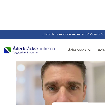
Nordens ledande experter på åderbråc
Åderbråck
Åde
Hem
Läkare
Manne andersson