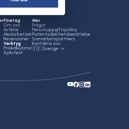
er
Företag
Mer
Om oss
Frågor
Artiklar
Personuppgiftspolicy
Medarbetare
Patientsäkerhetsberättelse
Recensioner
Samarbetspartners
Verktyg
Kontakta oss
Priskalkylator
🇸🇪 Sverige
Självtest