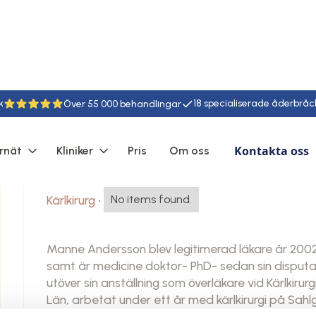
k
18
55
Kontakta oss
rnät
Kliniker
Pris
Om oss
Manne Andersson
Kärlkirurg
•
No items found.
Manne Andersson blev legitimerad läkare år 2002 oc
samt är medicine doktor- PhD- sedan sin disputati
utöver sin anställning som överläkare vid Kärlkirurg
Län, arbetat under ett år med kärlkirurgi på Sahl