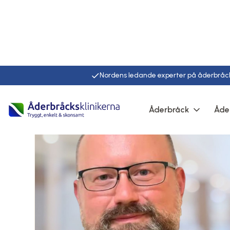
Nordens ledande experter på åderbråc
Åderbråck
Åde
Hem
Läkare
Marcin gliszczynski