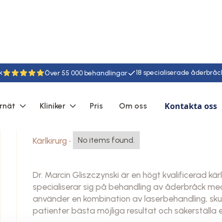
k
18
55
Kontakta oss
rnät
Kliniker
Pris
Om oss
Marcin Gliszczynski
Kärlkirurg
•
No items found.
Dr. Marcin Gliszczynski är en högt kvalificerad kär
specialiserar sig på behandling av åderbråck m
använder en kombination av laserbehandling, sku
patienter bästa möjliga resultat och säkerställa