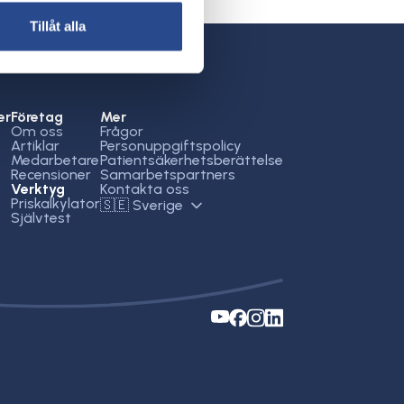
Tillåt alla
er
Företag
Mer
Om oss
Frågor
Artiklar
Personuppgiftspolicy
Medarbetare
Patientsäkerhetsberättelse
Recensioner
Samarbetspartners
Verktyg
Kontakta oss
Priskalkylator
🇸🇪 Sverige
Självtest