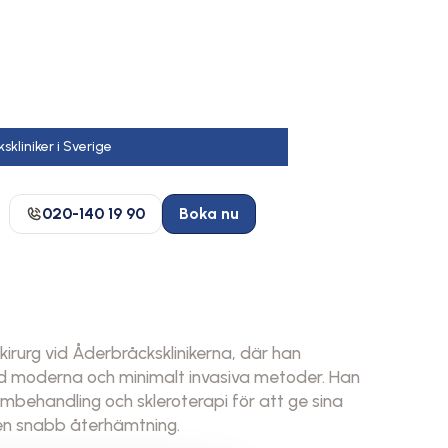
020-140 19 90
Boka nu
lkirurg vid Åderbråcksklinikerna, där han
ed moderna och minimalt invasiva metoder. Han
mbehandling och skleroterapi för att ge sina
 en snabb återhämtning.