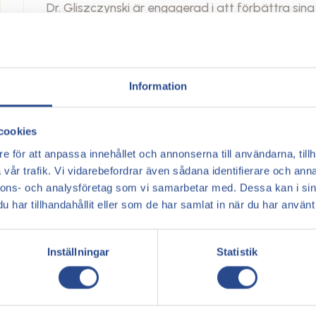
Dr. Gliszczynski är engagerad i att förbättra sina
skräddarsydda och effektiva behandlingar. Med 
arbetsmetod ser han till att varje patient får en 
kärlkirurgi och åderbråcksbehandling gör honom til
Information
Book a consultation
cookies
e för att anpassa innehållet och annonserna till användarna, tillh
vår trafik. Vi vidarebefordrar även sådana identifierare och anna
nnons- och analysföretag som vi samarbetar med. Dessa kan i sin
har tillhandahållit eller som de har samlat in när du har använt 
Inställningar
Statistik