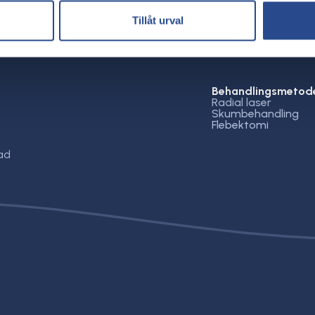
Tillåt urval
Behandlingsmetod
Radial laser
Skumbehandling
Flebektomi
ad