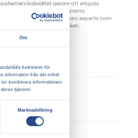
 patienters livskvalitet genom att erbjuda
sin långa erfarenhet och noggranna
trygg och professionell vård. Hans expertis inom
l en uppskattad kirurg på kliniken.
Om
andahålla funktioner för
n information från din enhet
 tur kombinera informationen
deras tjänster.
Marknadsföring