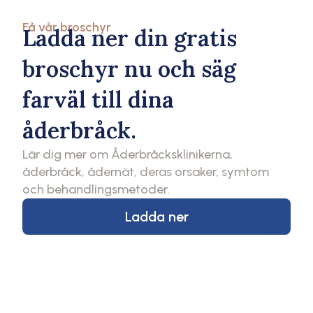
Få vår broschyr
Ladda ner din gratis
broschyr nu och säg
farväl till dina
åderbråck.
Lär dig mer om Åderbråcksklinikerna,
åderbråck, ådernät, deras orsaker, symtom
och behandlingsmetoder.
Ladda ner