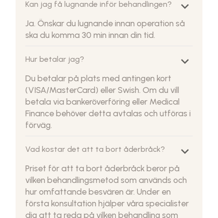
keyboard_arrow_down
Kan jag få lugnande inför behandlingen?
Ja. Önskar du lugnande innan operation så
ska du komma 30 min innan din tid.
keyboard_arrow_down
Hur betalar jag?
Du betalar på plats med antingen kort
(VISA/MasterCard) eller Swish. Om du vill
betala via bankeröverföring eller Medical
Finance behöver detta avtalas och utföras i
förväg.
keyboard_arrow_down
Vad kostar det att ta bort åderbråck?
Priset för att ta bort åderbråck beror på
vilken behandlingsmetod som används och
hur omfattande besvären är. Under en
första konsultation hjälper våra specialister
dig att ta reda på vilken behandling som