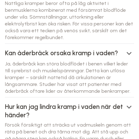
Nattliga kramper beror ofta på låg aktivitet i
benmusklerna kombinerat med försämrat blodflöde
under vila. Sömnställningar, uttorkning eller
elektrolytbrist kan öka risken. För vissa personer kan det
också vara ett tecken på venös svikt, särskilt om det
förekommer regelbundet.
keyboard_arrow_down
Kan åderbråck orsaka kramp i vaden?
Ja, åderbråck kan störa blodflödet i benen vilket leder
till syrebrist och muskelspänningar. Detta kan utlösa
kramper – särskilt nattetid då cirkulationen är
långsammare. Studier har visat att patienter med
åderbråck oftare lider av återkommande benkramper.
keyboard_arrow_down
Hur kan jag lindra kramp i vaden när det
händer?
Försök försiktigt att sträcka ut vadmuskeln genom att
räta på benet och dra tårna mot dig. Att stå upp och
gå några steg kan också hjälpa. En varm dusch eller