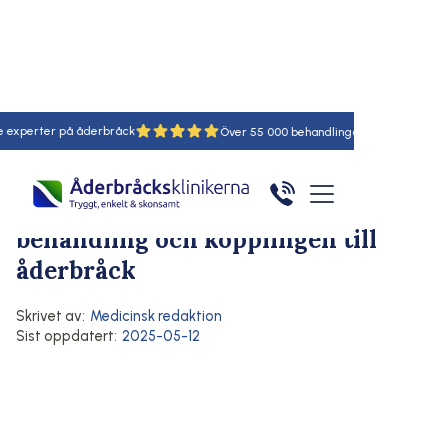
ter på åderbråck
18
55
Hem
/
Artiklar
/
Här
Blodcirkulation och venhälsa
Symtom på åderbråck
Kramp i vaden: Orsaker,
behandling och kopplingen till
åderbråck
Skrivet av:
Medicinsk redaktion
Sist oppdatert:
2025-05-12