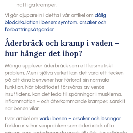
nattliga kramper.
Vi går djupare in i detta i vår artikel om
dålig
blodcirkulation i benen: symtom, orsaker och
förbättringsåtgärder
.
Åderbråck och kramp i vaden –
hur hänger det ihop?
Många upplever åderbråck som ett kosmetiskt
problem. Men i själva verket kan det vara ett tecken
på att dina benvener har förlorat sin normala
funktion. När blodflödet försvåras av venös
insufficiens, kan det leda till spänningar i musklerna,
inflammation – och återkommande kramper, särskilt
när benen vilar.
I vår artikel om
värk i benen – orsaker och lösningar
förklarar vi hur venproblem som åderbråck ofta
missas som underliggande orsak till värk, tyngdkänsla