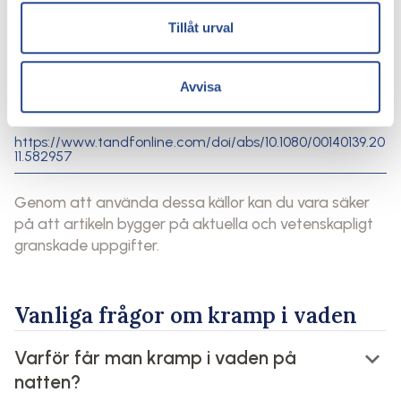
Muscle cramps in patients with varicose veins –
Tillåt urval
published in Phlebology
https://pubmed.ncbi.nlm.nih.gov/11141650/
Avvisa
Varicose veins and nocturnal leg cramps linked to
prolonged standing – published in Ergonomics Journal
https://www.tandfonline.com/doi/abs/10.1080/00140139.20
11.582957
Genom att använda dessa källor kan du vara säker
på att artikeln bygger på aktuella och vetenskapligt
granskade uppgifter.
Vanliga frågor om kramp i vaden
keyboard_arrow_down
Varför får man kramp i vaden på
natten?