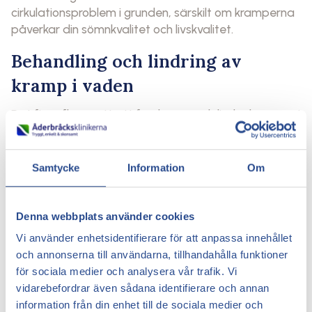
cirkulationsproblem i grunden, särskilt om kramperna
påverkar din sömnkvalitet och livskvalitet.
Behandling och lindring av
kramp i vaden
Det finns flera sätt att förebygga och lindra kramper i
vaden – beroende på orsak:
Daglig stretching: Särskilt innan läggdags kan
Samtycke
Information
Om
minska nattliga kramper.
Magnesiumtillskott: Hjälper vissa, särskilt äldre
och gravida, som ofta har brist.
Denna webbplats använder cookies
Kompressionsstrumpor: Förbättrar blodflödet
Vi använder enhetsidentifierare för att anpassa innehållet
och minskar venös trötthet.
och annonserna till användarna, tillhandahålla funktioner
Behandling av åderbråck: Många patienter
för sociala medier och analysera vår trafik. Vi
upplever att deras kramper minskar eller
vidarebefordrar även sådana identifierare och annan
försvinner helt efter behandling av åderbråck.
information från din enhet till de sociala medier och