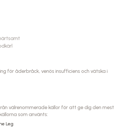
smärtsamt
odkärl
ing för åderbråck, venös insufficiens och vätska i
 från välrenommerade källor för att ge dig den mest
 källorna som använts:
the Leg