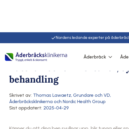
Nordens ledande experter på åderbråc
Hem
/
Artiklar
/
Här
Åderbråck
Åde
Symtom på åderbråck
Blodcirkulation och venhälsa
Behandling av åderbråck
Vätska i benen – orsaker, 
behandling
Skrivet av:
Thomas Lawaetz
,
Grundare och VD,
Åderbråcksklinikerna och Nordic Health Group
Sist oppdatert:
2025-04-29
Känner du att dina ben svullnar upp, blir tunga eller 