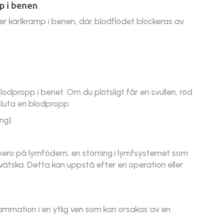
p i benen
ller kärlkramp i benen, där blodflödet blockeras av
:
odpropp i benet. Om du plötsligt får en svullen, röd
sluta en blodpropp.
ng]
 bero på lymfödem, en störning i lymfsystemet som
vätska. Detta kan uppstå efter en operation eller
ammation i en ytlig ven som kan orsakas av en