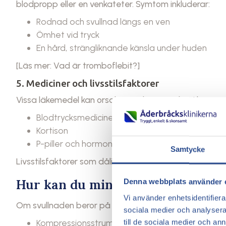
blodpropp eller en venkateter. Symtom inkluderar:
Rodnad och svullnad längs en ven
Ömhet vid tryck
En hård, strängliknande känsla under huden
[Läs mer: Vad är tromboflebit?]
5. Mediciner och livsstilsfaktorer
Vissa läkemedel kan orsaka vätskeansamling i benen,
Blodtrycksmediciner
Kortison
P-piller och hormonbehandling
Samtycke
Livsstilsfaktorer som dålig kost, övervikt och för lite f
Hur kan du minska vätska i benen
Denna webbplats använder 
Vi använder enhetsidentifierar
Om svullnaden beror på venös insufficiens eller åderb
sociala medier och analysera 
Kompressionsstrumpor – Minskar svullnad och s
till de sociala medier och a