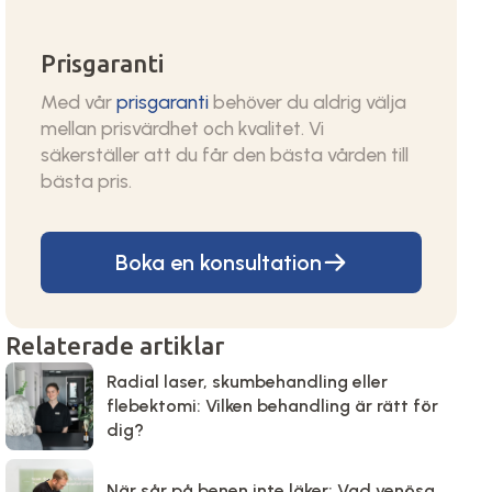
Prisgaranti
Med vår
prisgaranti
behöver du aldrig välja
mellan prisvärdhet och kvalitet. Vi
säkerställer att du får den bästa vården till
bästa pris.
Boka en konsultation
Relaterade artiklar
Radial laser, skumbehandling eller
flebektomi: Vilken behandling är rätt för
dig?
När sår på benen inte läker: Vad venösa