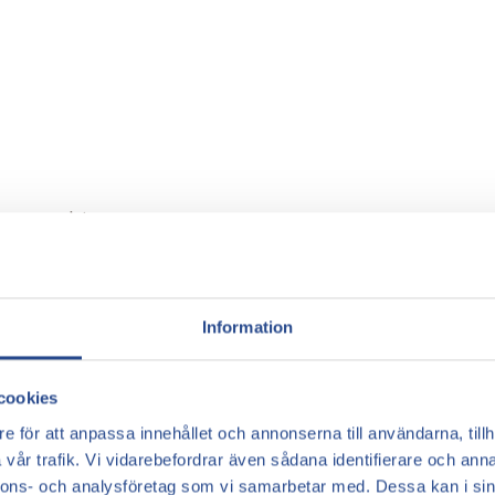
 exempelvis:
Information
ysisk aktivitet kan också förvärra svullnad i benen.
?
cookies
e för att anpassa innehållet och annonserna till användarna, tillh
råck kan du testa:
vår trafik. Vi vidarebefordrar även sådana identifierare och anna
töder blodflödet.
nnons- och analysföretag som vi samarbetar med. Dessa kan i sin