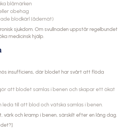
saka blåmärken
 eller obehag
gade blodkärl (ådernät)
n kronisk sjukdom. Om svullnaden uppstår regelbundet
söka medicinsk hjälp.
n
nös insufficiens, där blodet har svårt att flöda
r att blodet samlas i benen och skapar ett ökat
n leda till att blod och vätska samlas i benen.
 värk och kramp i benen, särskilt efter en lång dag.
 det?]