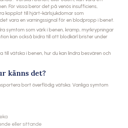
. För vissa beror det på venös insufficiens,
a kopplat till hjärt-kärlsjukdomar som
n det vara en varningssignal för en blodpropp i benet.
dra symtom som värk i benen, kramp, myrkrypningar
ion kan också bidra till att blodkärl brister under
a till vätska i benen, hur du kan lindra besvären och
ur känns det?
nsportera bort överflödig vätska. Vanliga symtom
leka
ende eller sittande