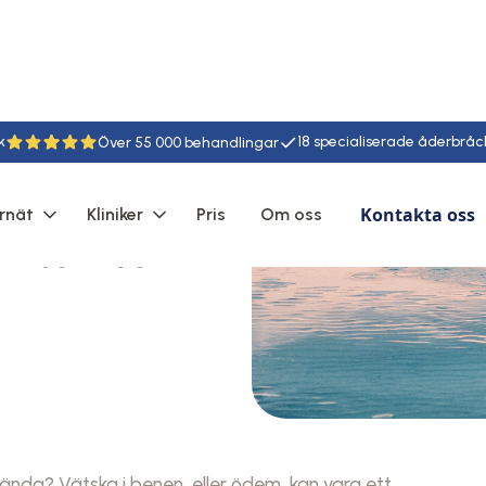
k
18
55
Kontakta oss
rnät
Kliniker
Pris
Om oss
symtom och
spända? Vätska i benen, eller ödem, kan vara ett