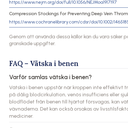
https://www.nejm.org/doi/full/10.1056/NEJMoa1917197
Compression Stockings for Preventing Deep Vein Thrombo
https://www.cochranelibrary.com/cdsr/doi/10.1002/14651
Genom att använda dessa källor kan du vara säker på 
granskade uppgifter.
FAQ – Vätska i benen
Varför samlas vätska i benen?
Vätska i benen uppstår när kroppen inte effektivt t
på dålig blodcirkulation, venös insufficiens eller 
blodflödet från benen till hjärtat försvagas, kan vä
vävnaderna. Det kan också orsakas av livsstilsfaktor
mediciner.