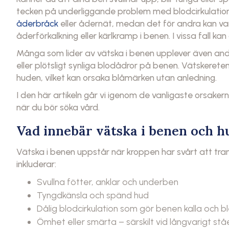
tecken på underliggande problem med blodcirkulationen
åderbråck
eller ådernät, medan det för andra kan var
åderförkalkning eller kärlkramp i benen. I vissa fall ka
Många som lider av vätska i benen upplever även an
eller plötsligt synliga blodådror på benen. Vätskeretent
huden, vilket kan orsaka blåmärken utan anledning.
I den här artikeln går vi igenom de vanligaste orsakern
när du bör söka vård.
Vad innebär vätska i benen och h
Vätska i benen uppstår när kroppen har svårt att tra
inkluderar:
Svullna fötter, anklar och underben
Tyngdkänsla och spänd hud
Dålig blodcirkulation som gör benen kalla och b
Ömhet eller smärta – särskilt vid långvarigt stå