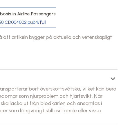
sis in Airline Passengers
858.CD004002.pub4/full
att artikeln bygger på aktuella och vetenskapligt
keyboard_arrow_down
ransporterar bort överskottsvätska, vilket kan bero
sjukdomar som njurproblem och hjärtsvikt. När
tska läcka ut från blodkärlen och ansamlas i
er som långvarigt stillasittande eller vissa