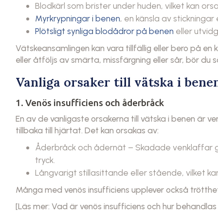
Blodkärl som brister under huden, vilket kan or
Myrkrypningar i benen
, en känsla av stickningar
Plötsligt synliga blodådror på benen
eller utvid
Vätskeansamlingen kan vara tillfällig eller bero på e
eller åtföljs av smärta, missfärgning eller sår, bör du 
Vanliga orsaker till vätska i bene
1. Venös insufficiens och åderbråck
En av de vanligaste orsakerna till vätska i benen är ve
tillbaka till hjärtat. Det kan orsakas av:
Åderbråck och ådernät – Skadade venklaffar gö
tryck.
Långvarigt stillasittande eller stående, vilket ka
Många med venös insufficiens upplever också trötthet,
[Läs mer: Vad är venös insufficiens och hur behandlas