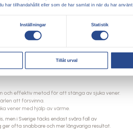
har tillhandahållit eller som de har samlat in när du har använt 
ärthöjd 30 minuter per dag.
rkulationen.
t kroppen håller kvar vätska.
Inställningar
Statistik
 och rör på benen regelbundet.
a?]
 åderbråck
Tillåt urval
fficiens, kan medicinska behandlingar ge långsiktig
 och effektiv metod för att stänga av sjuka vener.
ärlen att försvinna.
uka vener med hjälp av värme.
, men i Sverige täcks endast svåra fall av
g ger ofta snabbare och mer långvariga resultat.