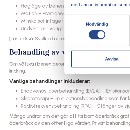
med annan information som du 
Högläge av benen – Vila med benen ovanför hj
Motion – Promenader och simning hjälper blodci
Samtyckesval
Minska saltintaget – För mycket salt kan göra at
Nödvändig
Undvika långvarigt stillasittande – Res dig upp
[Läs också: Svullna fötter och ödem – vad kan du gör
Behandling av vätska i benen och
Avvisa
Om vätska i benen beror på åderbråck eller venös insu
lindring.
Vanliga behandlingar inkluderar:
Endovenös laserbehandling (EVLA) – En skonsam
Skleroterapi – En injektionsbehandling som får k
Radiofrekvensbehandling (RFA) – Stänger av sj
Många undrar om det går att ta bort åderbråck gratis
åderbråck av den offentliga vården. Privat behandlin