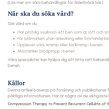
[Läs mer om våra behandlingar för åderbråck här.]
När ska du söka vård?
Sök vård om du:
Har plötslig svullnad i ett ben som är rött och 
Får blåmärken utan anledning eller bristande bl
Upplever värk, kramp eller kärlkramp i benen
Misstänker blodpropp i benet
Våra specialister kan hjälpa dig att hitta rätt behandl
benen.
Källor
Denna artikel baseras på forskning och publikationer
pålitliga informationen. Här är några av de viktigaste
Compression Therapy to Prevent Recurrent Cellulitis of 