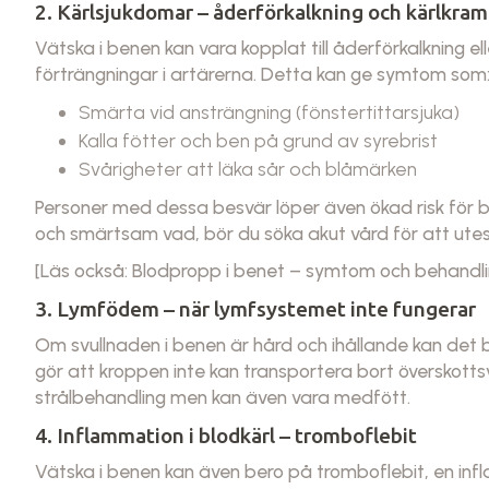
2. Kärlsjukdomar – åderförkalkning och kärlkram
Vätska i benen kan vara kopplat till åderförkalkning e
förträngningar i artärerna. Detta kan ge symtom som
Smärta vid ansträngning (fönstertittarsjuka)
Kalla fötter och ben på grund av syrebrist
Svårigheter att läka sår och blåmärken
Personer med dessa besvär löper även ökad risk för bl
och smärtsam vad, bör du söka akut vård för att ute
[Läs också: Blodpropp i benet – symtom och behandli
3. Lymfödem – när lymfsystemet inte fungerar
Om svullnaden i benen är hård och ihållande kan det
gör att kroppen inte kan transportera bort överskotts
strålbehandling men kan även vara medfött.
4. Inflammation i blodkärl – tromboflebit
Vätska i benen kan även bero på tromboflebit, en infl