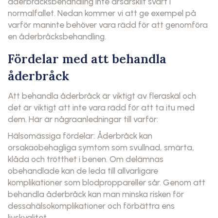
åderbråcksbehandling inte ärsärskilt svårt i
normalfallet. Nedan kommer vi att ge exempel på
varför maninte behöver vara rädd för att genomföra
en åderbråcksbehandling.
Fördelar med att behandla
åderbråck
Att behandla åderbråck är viktigt av fleraskäl och
det är viktigt att inte vara rädd för att ta itu med
dem. Här är någraanledningar till varför:
Hälsomässiga fördelar: Åderbråck kan
orsakaobehagliga symtom som svullnad, smärta,
klåda och trötthet i benen. Om delämnas
obehandlade kan de leda till allvarligare
komplikationer som blodproppareller sår. Genom att
behandla åderbråck kan man minska risken för
dessahälsokomplikationer och förbättra ens
livskvalitet.