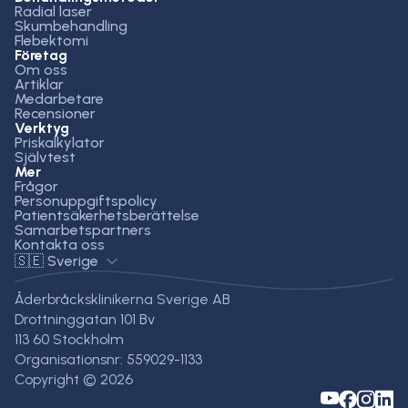
Radial laser
Skumbehandling
Flebektomi
Företag
Om oss
Artiklar
Medarbetare
Recensioner
Verktyg
Priskalkylator
Självtest
Mer
Frågor
Personuppgiftspolicy
Patientsäkerhetsberättelse
Samarbetspartners
Kontakta oss
🇸🇪 Sverige
Åderbråcksklinikerna Sverige AB
Drottninggatan 101 Bv
113 60 Stockholm
Organisationsnr: 559029-1133
Copyright © 2026