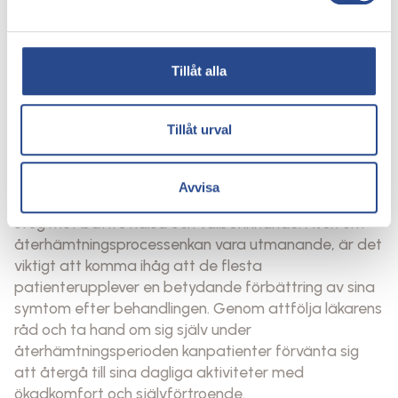
och attandra åderbråck kan utvecklas i framtiden.
För att minska risken för återfallär det viktigt att följa
läkarens råd om eftervård och eventuellt
användakompressionsstrumpor för att stödja venöst
Tillåt alla
flöde.
Sammanfattning – Livet efter en
Tillåt urval
åderbråcksbehandling
Avvisa
Att genomgå en åderbråckbehandling är ettviktig
steg mot bättre hälsa och välbefinnande. Även om
återhämtningsprocessenkan vara utmanande, är det
viktigt att komma ihåg att de flesta
patienterupplever en betydande förbättring av sina
symtom efter behandlingen. Genom attfölja läkarens
råd och ta hand om sig själv under
återhämtningsperioden kanpatienter förvänta sig
att återgå till sina dagliga aktiviteter med
ökadkomfort och självförtroende.