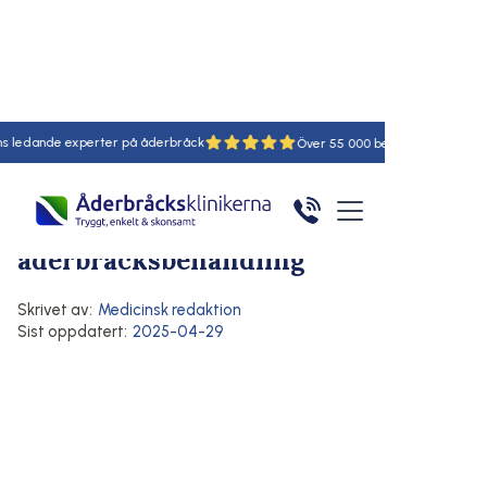
nde experter på åderbråck
18
55
Hem
/
Artiklar
/
Här
Efter behandling
Behandling av åderbråck
Livet efter en
åderbråcksbehandling
Skrivet av:
Medicinsk redaktion
Sist oppdatert:
2025-04-29