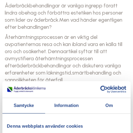
Åderbråckbehandlingar är vanliga ingrepp föratt
lindra obehag och förbättra estetiken hos personer
som lider av åderbråck.Men vad händer egentligen
efter behandlingen?
Återhämtningsprocessen är en viktig del
avpatienternas resa och kan ibland vara en källa till
oro och osäkerhet. Dennaartikel syftar till att
avmystifiera återhämtningsprocessen
efteråderbråckbehandlingar och diskutera vanliga
erfarenheter som läkningstid,smärtbehandling och
sannolikheten för återfall.
1. Läkningstid efter åderbråcksbehandling
Efter en åderbråckbehandling är det vanligtatt
Samtycke
Information
Om
uppleva olika grad av obehag, svullnad och
blåmärken runtbehandlingsområdet. Läkningstiden
varierar beroende på vilken typ av behandlingsom
Denna webbplats använder cookies
utförts och individens hälsotillstånd. Generellt sett