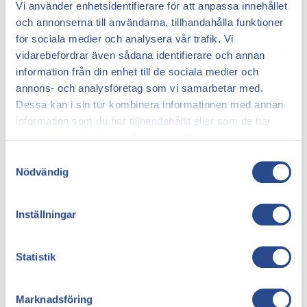
kan det ta någraveckor till flera månader för
Vi använder enhetsidentifierare för att anpassa innehållet
symtomen att avta och för huden att återfå
och annonserna till användarna, tillhandahålla funktioner
sinnormala färg och struktur.
för sociala medier och analysera vår trafik. Vi
vidarebefordrar även sådana identifierare och annan
2. Smärtbehandling efter åderbråcksoperation
information från din enhet till de sociala medier och
Smärta efter åderbråckbehandlingar är
annons- och analysföretag som vi samarbetar med.
vanligtförekommande, särskilt under de första
Dessa kan i sin tur kombinera informationen med annan
dagarna efter ingreppet. Läkare kanordinera
information som du har tillhandahållit eller som de har
smärtlindrande läkemedel för att hantera obehaget
samlat in när du har använt deras tjänster.
och underlättaåterhämtningen. Det är viktigt att
Samtyckesval
följa läkarens instruktioner noggrant ochundvika att
Nödvändig
överanstränga det behandlade området för att
minimera risken förkomplikationer.
Inställningar
3. Sannolikheten för återkomst av åderbråck
Även om åderbråckbehandlingar kan ge
Statistik
betydandelindring från symtom och förbättra
cirkulationen, finns det en viss risk föråterfall. Det är
viktigt att förstå att åderbråck är en kronisk sjukdom
Marknadsföring