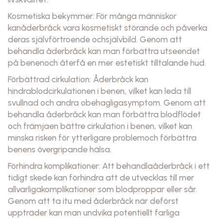
Kosmetiska bekymmer: För många människor
kanåderbråck vara kosmetiskt störande och påverka
deras självförtroende ochsjälvbild. Genom att
behandla åderbråck kan man förbättra utseendet
på benenoch återfå en mer estetiskt tilltalande hud.
Förbättrad cirkulation: Åderbråck kan
hindrablodcirkulationen i benen, vilket kan leda till
svullnad och andra obehagligasymptom. Genom att
behandla åderbråck kan man förbättra blodflödet
och främjaen bättre cirkulation i benen, vilket kan
minska risken för ytterligare problemoch förbättra
benens övergripande hälsa.
Förhindra komplikationer: Att behandlaåderbråck i ett
tidigt skede kan förhindra att de utvecklas till mer
allvarligakomplikationer som blodproppar eller sår.
Genom att ta itu med åderbråck när deförst
uppträder kan man undvika potentiellt farliga