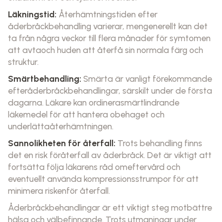
Läkningstid:
Återhämtningstiden efter
åderbråckbehandling varierar, mengenerellt kan det
ta från några veckor till flera månader för symtomen
att avtaoch huden att återfå sin normala färg och
struktur.
Smärtbehandling:
Smärta är vanligt förekommande
efteråderbråckbehandlingar, särskilt under de första
dagarna. Läkare kan ordinerasmärtlindrande
läkemedel för att hantera obehaget och
underlättaåterhämtningen.
Sannolikheten för återfall:
Trots behandling finns
det en risk föråterfall av åderbråck. Det är viktigt att
fortsätta följa läkarens råd omeftervård och
eventuellt använda kompressionsstrumpor för att
minimera riskenför återfall.
Åderbråckbehandlingar är ett viktigt steg motbättre
hälsa och välbefinnande. Trots utmaningar under