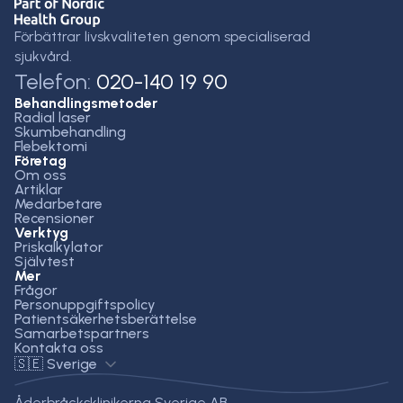
Förbättrar livskvaliteten genom specialiserad
sjukvård.
Telefon:
020-140 19 90
Behandlingsmetoder
Radial laser
Skumbehandling
Flebektomi
Företag
Om oss
Artiklar
Medarbetare
Recensioner
Verktyg
Priskalkylator
Självtest
Mer
Frågor
Personuppgiftspolicy
Patientsäkerhetsberättelse
Samarbetspartners
Kontakta oss
🇸🇪 Sverige
Åderbråcksklinikerna Sverige AB