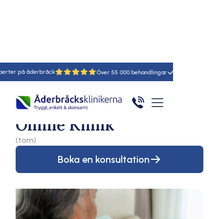
Hem
Åderbråcksklinikerna
Online klinik
derbråck
18
55
Klinik
Åderbråcksklinikerna
Online Klinik
(tom)
Boka en konsultation