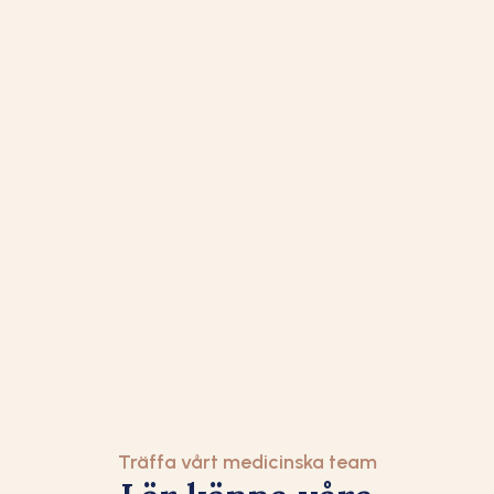
Carolin
Martina
"Helhetsintrycket
"Jag känner inte av problemet
mycket bra. Jag 
längre efter behandlingen, och
väldigt trygg g
jag har kunnat arbeta utan
behandlingspro
problem".
Träffa vårt medicinska team