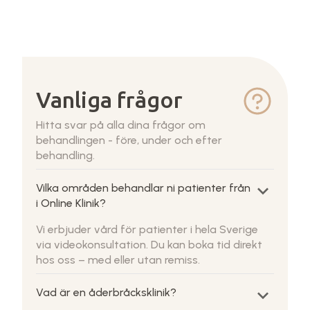
Vanliga frågor
Hitta svar på alla dina frågor om
behandlingen - före, under och efter
behandling.
keyboard_arrow_down
Vilka områden behandlar ni patienter från
i Online Klinik?
Vi erbjuder vård för patienter i hela Sverige
via videokonsultation. Du kan boka tid direkt
hos oss – med eller utan remiss.
keyboard_arrow_down
Vad är en åderbråcksklinik?