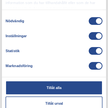
information som du har tillhandahållit eller som de har
samlat in när du har använt deras tjänster.
Konsultation
350 SEK
Samtyckesval
Nödvändig
Inga dolda avgifter eller kostnader
Inställningar
Boka en konsultation
Med hjälp av en duplex-ultraljudsskanning ställer vi en
Statistik
exakt diagnos av åderbråckens svårighetsgrad och
specifika egenskaper.
Ultraljudsundersökning
Marknadsföring
Personlig behandlingsplan
Fast behandlingspris erbjudande
1 till 1 tid med din kirurg
Tillåt alla
4,9 i betyg
Tillåt urval