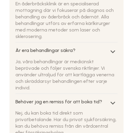
En åderbråcksklinik är en specialiserad
mottagning där vi fokuserar på diagnos och
behandling av åderbråck och ådernät. Alla
behandlingar utförs av erfarna kärlkirurger
med moderna metoder som laser och
sklerosering.
keyboard_arrow_down
Är era behandlingar säkra?
Ja, våra behandlingar är medicinskt
beprövade och följer svenska riktlinjer. Vi
använder ultraljud för att kartlägga venerna
och skräddarsyr behandlingen efter varje
individ.
keyboard_arrow_down
Behöver jag en remiss för att boka tid?
Nej, du kan boka tid direkt som
privatbetalande. Har du privat sjukförsäkring,
kan du behöva remiss från din vårdcentral
eller försäkringsbolag.