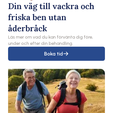
Din väg till vackra och
friska ben utan
åderbråck
Läs mer om vad du kan förvänta dig före,
under och efter din behandling.
Boka tid