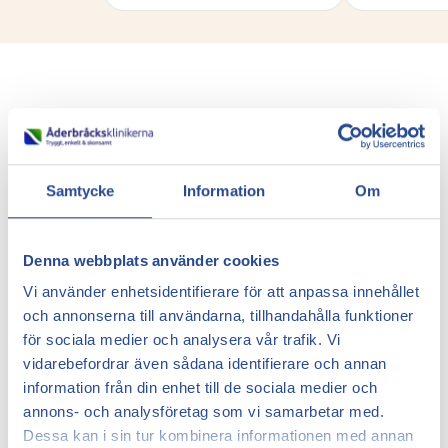
Våra priser
Priser för behandling
Samtycke
Information
Om
av åderbråck och
Denna webbplats använder cookies
ådernät
Vi använder enhetsidentifierare för att anpassa innehållet
och annonserna till användarna, tillhandahålla funktioner
Priset beror på vilken behandling som ska
göras och en individuell bedömning görs
för sociala medier och analysera vår trafik. Vi
alltid vid en konsultation. Du kommer att få
vidarebefordrar även sådana identifierare och annan
en personlig behandlingsplan och ett
information från din enhet till de sociala medier och
individuellt pris vid konsultationen hos våra
annons- och analysföretag som vi samarbetar med.
kärlkirurger.
Dessa kan i sin tur kombinera informationen med annan