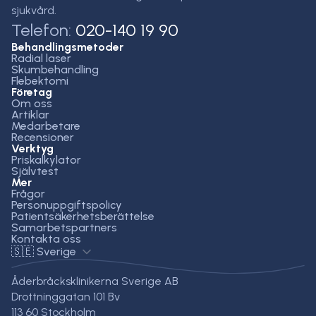
sjukvård.
Telefon:
020-140 19 90
Behandlingsmetoder
Radial laser
Skumbehandling
Flebektomi
Företag
Om oss
Artiklar
Medarbetare
Recensioner
Verktyg
Priskalkylator
Självtest
Mer
Frågor
Personuppgiftspolicy
Patientsäkerhetsberättelse
Samarbetspartners
Kontakta oss
🇸🇪 Sverige
Åderbråcksklinikerna Sverige AB
Drottninggatan 101 Bv
113 60 Stockholm