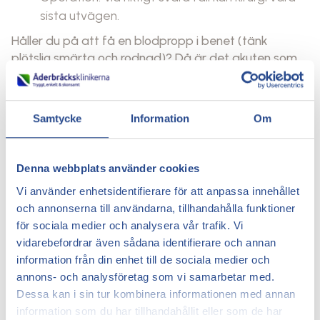
sista utvägen.
Håller du på att få en blodpropp i benet (tänk
plötslig smärta och rodnad)? Då är det akuten som
gäller – pronto.
Läs mer i vår artikel om blodpropp i
benet
.
Samtycke
Information
Om
Kan man slippa varicer?
Du kan inte lura generna, men det finns knep för att
Denna webbplats använder cookies
minska risken:
Vi använder enhetsidentifierare för att anpassa innehållet
Håll igång med motion – det motverkar dålig
och annonserna till användarna, tillhandahålla funktioner
blodcirkulation.
för sociala medier och analysera vår trafik. Vi
Undvik att stå stilla i evigheter – ta en paus och
vidarebefordrar även sådana identifierare och annan
sträck på benen.
information från din enhet till de sociala medier och
Testa stödstrumpor om du står mycket.
annons- och analysföretag som vi samarbetar med.
Håll vikten i schack för att lätta på trycket i
Dessa kan i sin tur kombinera informationen med annan
venerna.
information som du har tillhandahållit eller som de har