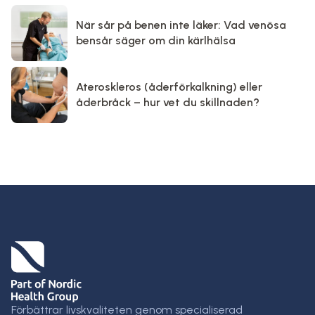
När sår på benen inte läker: Vad venösa
bensår säger om din kärlhälsa
Ateroskleros (åderförkalkning) eller
åderbråck – hur vet du skillnaden?
Förbättrar livskvaliteten genom specialiserad