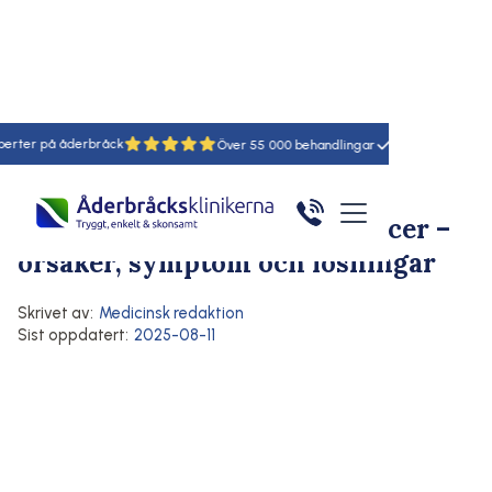
 på åderbråck
18
55
Hem
/
Artiklar
/
Här
Åderbråck
Orsaker och riskfaktorer
Symtom på åderbråck
Allt du behöver veta om varicer –
orsaker, symptom och lösningar
Skrivet av:
Medicinsk redaktion
Sist oppdatert:
2025-08-11