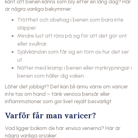
känt att benen känns som bly efter en lång dag? Här
är några vanliga bekymmer:
Trötthet och obehag i benen som bara inte
släpper.
Mindre lust att röra på sig för att det gör ont
eller svullnar.
Självkänslan som får sig en törn av hur det ser
ut.
Nätter med kramp i benen eller myrkrypningar i
benen som håller dig vaken.
Låter det jobbigt? Det kan bli ännu värre om varicer
inte tas om hand – tänk venösa bensår eller
inflammationer som gör livet rejält besvärligt.
Varför får man varicer?
Vad ligger bakom de här envisa venerna? Här är
några vanliga orsaker: