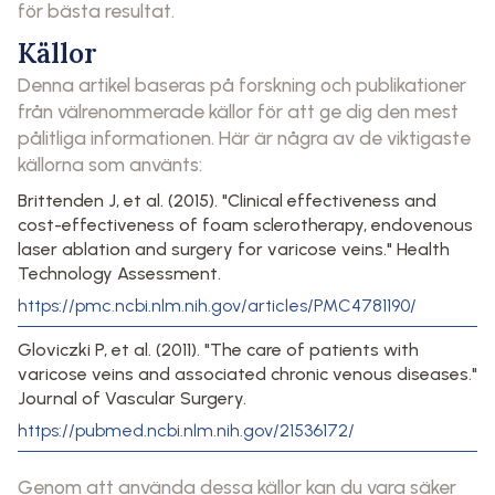
för bästa resultat.
Källor
Denna artikel baseras på forskning och publikationer
från välrenommerade källor för att ge dig den mest
pålitliga informationen. Här är några av de viktigaste
källorna som använts:
Brittenden J, et al. (2015). "Clinical effectiveness and
cost-effectiveness of foam sclerotherapy, endovenous
laser ablation and surgery for varicose veins." Health
Technology Assessment.
https://pmc.ncbi.nlm.nih.gov/articles/PMC4781190/
Gloviczki P, et al. (2011). "The care of patients with
varicose veins and associated chronic venous diseases."
Journal of Vascular Surgery.
https://pubmed.ncbi.nlm.nih.gov/21536172/
Genom att använda dessa källor kan du vara säker