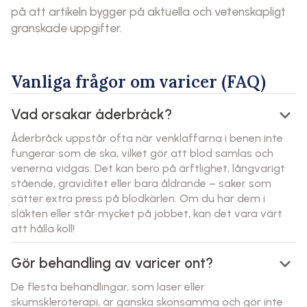
på att artikeln bygger på aktuella och vetenskapligt
granskade uppgifter.
Vanliga frågor om varicer (FAQ)
keyboard_arrow_down
Vad orsakar åderbråck?
Åderbråck uppstår ofta när venklaffarna i benen inte
fungerar som de ska, vilket gör att blod samlas och
venerna vidgas. Det kan bero på ärftlighet, långvarigt
stående, graviditet eller bara åldrande – saker som
sätter extra press på blodkärlen. Om du har dem i
släkten eller står mycket på jobbet, kan det vara värt
att hålla koll!
keyboard_arrow_down
Gör behandling av varicer ont?
De flesta behandlingar, som laser eller
skumskleroterapi, är ganska skonsamma och gör inte