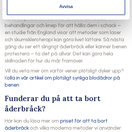
vara kroppens sätt att säga att något inte står rätt
Avvisa
till med cirkulationen, som åderförkalkning eller
kärlkramp i benen. Som tur är finns det både
behandlingar och knep för att hålla dem i schack –
en studie från England visar att metoder som laser
och skumskleroterapi kan göra livet lättare. Så nästa
gång du ser ett slingrigt åderbråck eller känner benen
protestera – ta det på allvar. Det kan göra hela
skillnaden för hur du mår framöver.
Vill du veta mer om varför vener plötsligt dyker upp?
K
olla in vår artikel om plötsligt synliga blodådror på
benen
.
Funderar du på att ta bort
åderbråck?
Här kan du läsa mer om
priset för att ta bort
åderbråck
och vilka moderna metoder vi använder