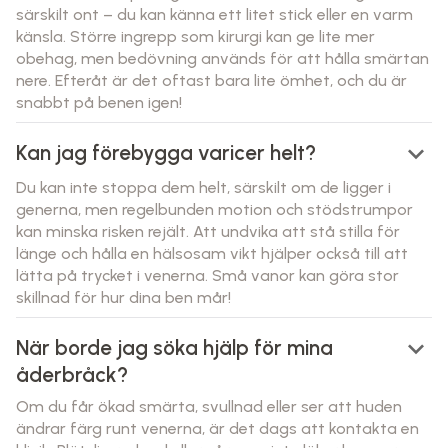
särskilt ont – du kan känna ett litet stick eller en varm
känsla. Större ingrepp som kirurgi kan ge lite mer
obehag, men bedövning används för att hålla smärtan
nere. Efteråt är det oftast bara lite ömhet, och du är
snabbt på benen igen!
keyboard_arrow_down
Kan jag förebygga varicer helt?
Du kan inte stoppa dem helt, särskilt om de ligger i
generna, men regelbunden motion och stödstrumpor
kan minska risken rejält. Att undvika att stå stilla för
länge och hålla en hälsosam vikt hjälper också till att
lätta på trycket i venerna. Små vanor kan göra stor
skillnad för hur dina ben mår!
keyboard_arrow_down
När borde jag söka hjälp för mina
åderbråck?
Om du får ökad smärta, svullnad eller ser att huden
ändrar färg runt venerna, är det dags att kontakta en