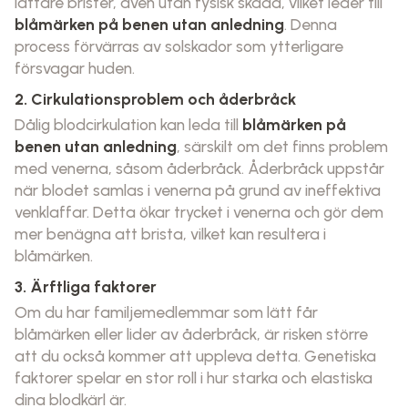
lättare brister, även utan fysisk skada, vilket leder till
blåmärken på benen utan anledning
. Denna
process förvärras av solskador som ytterligare
försvagar huden.
2. Cirkulationsproblem och åderbråck
Dålig blodcirkulation kan leda till
blåmärken på
benen utan anledning
, särskilt om det finns problem
med venerna, såsom åderbråck. Åderbråck uppstår
när blodet samlas i venerna på grund av ineffektiva
venklaffar. Detta ökar trycket i venerna och gör dem
mer benägna att brista, vilket kan resultera i
blåmärken.
3. Ärftliga faktorer
Om du har familjemedlemmar som lätt får
blåmärken eller lider av åderbråck, är risken större
att du också kommer att uppleva detta. Genetiska
faktorer spelar en stor roll i hur starka och elastiska
dina blodkärl är.