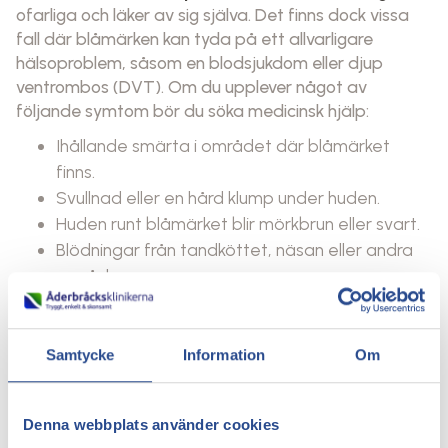
ofarliga och läker av sig själva. Det finns dock vissa
fall där blåmärken kan tyda på ett allvarligare
hälsoproblem, såsom en blodsjukdom eller djup
ventrombos (DVT). Om du upplever något av
följande symtom bör du söka medicinsk hjälp:
Ihållande smärta i området där blåmärket
finns.
Svullnad eller en hård klump under huden.
Huden runt blåmärket blir mörkbrun eller svart.
Blödningar från tandköttet, näsan eller andra
områden.
Närvaro av blod i urinen eller avföringen.
Dessa symtom kan indikera ett underliggande
Samtycke
Information
Om
problem med blodkoagulation eller blodcirkulation
och bör tas på allvar.
Behandling av blåmärken på benen utan
Denna webbplats använder cookies
anledning