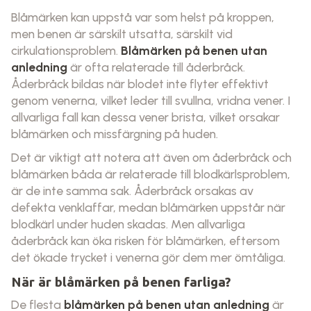
Blåmärken kan uppstå var som helst på kroppen,
men benen är särskilt utsatta, särskilt vid
cirkulationsproblem.
Blåmärken på benen utan
anledning
är ofta relaterade till åderbråck.
Åderbråck bildas när blodet inte flyter effektivt
genom venerna, vilket leder till svullna, vridna vener. I
allvarliga fall kan dessa vener brista, vilket orsakar
blåmärken och missfärgning på huden.
Det är viktigt att notera att även om åderbråck och
blåmärken båda är relaterade till blodkärlsproblem,
är de inte samma sak. Åderbråck orsakas av
defekta venklaffar, medan blåmärken uppstår när
blodkärl under huden skadas. Men allvarliga
åderbråck kan öka risken för blåmärken, eftersom
det ökade trycket i venerna gör dem mer ömtåliga.
När är blåmärken på benen farliga?
De flesta
blåmärken på benen utan anledning
är