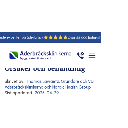
perter på åderbråck
18
55
Hem
/
Artiklar
/
Här
Symtom på åderbråck
Orsaker och riskfaktorer
Blåmärken utan anledning –
Orsaker och behandling
Skrivet av:
Thomas Lawaetz
,
Grundare och VD,
Åderbråcksklinikerna och Nordic Health Group
Sist oppdatert:
2025-04-29