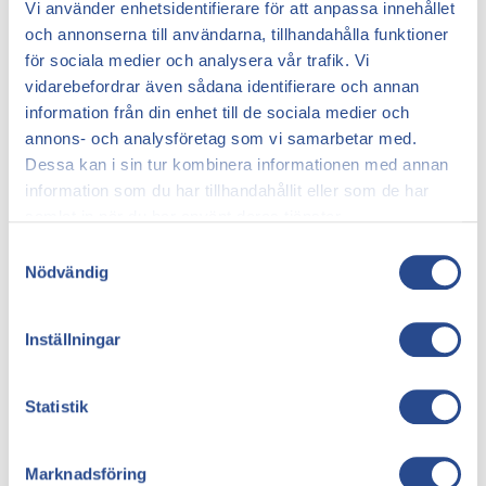
Vi använder enhetsidentifierare för att anpassa innehållet
Behandlingen beror på orsaken till blåmärkena. Här är
och annonserna till användarna, tillhandahålla funktioner
några behandlingsalternativ för
blåmärken på
för sociala medier och analysera vår trafik. Vi
benen utan anledning
:
vidarebefordrar även sådana identifierare och annan
information från din enhet till de sociala medier och
1. Kompressionsstrumpor
annons- och analysföretag som vi samarbetar med.
Kompressionsstrumpor är en vanlig metod för att
Dessa kan i sin tur kombinera informationen med annan
förbättra blodcirkulationen, särskilt för dem med
information som du har tillhandahållit eller som de har
åderbråck. De hjälper till att minska svullnad och
samlat in när du har använt deras tjänster.
förhindrar att blod samlas i benen, vilket minskar
Samtyckesval
risken för blåmärken.
Nödvändig
2. Livsstilsförändringar
Regelbunden motion och en hälsosam kost kan
Inställningar
förbättra blodcirkulationen och minska risken för
blåmärken. Undvik att sitta stilla under långa
perioder och höj benen för att främja blodflödet.
Statistik
3. Medicinska behandlingar
Om åderbråck är den primära orsaken till dina
Marknadsföring