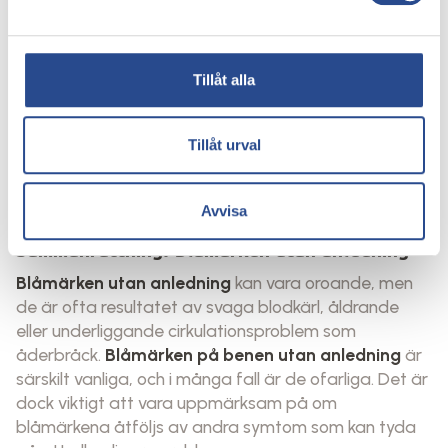
blåmärken, kan läkaren rekommendera behandlingar
som skleroterapi eller laserbehandling för att
avlägsna de skadade venerna och förbättra
blodcirkulationen.
Tillåt alla
4. Justering av läkemedel
Om dina mediciner eller kosttillskott orsakar
Tillåt urval
blåmärken, kan din läkare justera din dos eller
rekommendera alternativ som minskar risken för
Avvisa
blåmärken.
Sammanfattning: Blåmärken utan anledning
Blåmärken utan anledning
kan vara oroande, men
de är ofta resultatet av svaga blodkärl, åldrande
eller underliggande cirkulationsproblem som
åderbråck.
Blåmärken på benen utan anledning
är
särskilt vanliga, och i många fall är de ofarliga. Det är
dock viktigt att vara uppmärksam på om
blåmärkena åtföljs av andra symtom som kan tyda