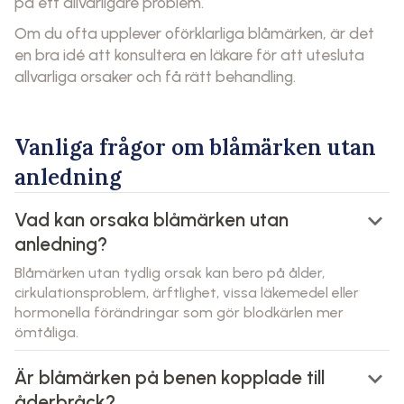
på ett allvarligare problem.
Om du ofta upplever oförklarliga blåmärken, är det
en bra idé att konsultera en läkare för att utesluta
allvarliga orsaker och få rätt behandling.
Vanliga frågor om blåmärken utan
anledning
keyboard_arrow_down
Vad kan orsaka blåmärken utan
anledning?
Blåmärken utan tydlig orsak kan bero på ålder,
cirkulationsproblem, ärftlighet, vissa läkemedel eller
hormonella förändringar som gör blodkärlen mer
ömtåliga.
keyboard_arrow_down
Är blåmärken på benen kopplade till
åderbråck?