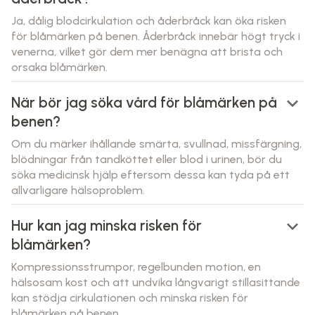
Ja, dålig blodcirkulation och åderbråck kan öka risken
för blåmärken på benen. Åderbråck innebär högt tryck i
venerna, vilket gör dem mer benägna att brista och
orsaka blåmärken.
keyboard_arrow_down
När bör jag söka vård för blåmärken på
benen?
Om du märker ihållande smärta, svullnad, missfärgning,
blödningar från tandköttet eller blod i urinen, bör du
söka medicinsk hjälp eftersom dessa kan tyda på ett
allvarligare hälsoproblem.
keyboard_arrow_down
Hur kan jag minska risken för
blåmärken?
Kompressionsstrumpor, regelbunden motion, en
hälsosam kost och att undvika långvarigt stillasittande
kan stödja cirkulationen och minska risken för
blåmärken på benen.