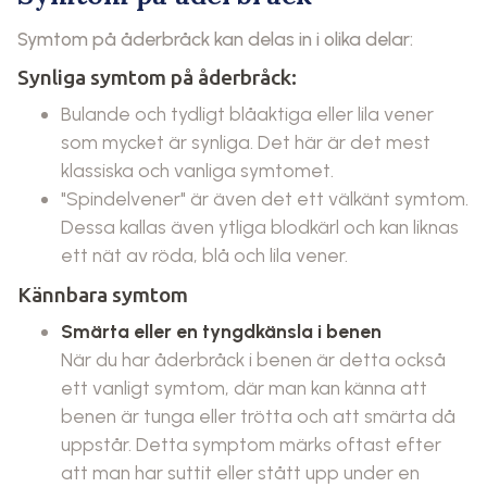
Symtom på åderbråck kan delas in i olika delar:
Synliga symtom på åderbråck:
Bulande och tydligt blåaktiga eller lila vener
som mycket är synliga. Det här är det mest
klassiska och vanliga symtomet.
"Spindelvener" är även det ett välkänt symtom.
Dessa kallas även ytliga blodkärl och kan liknas
ett nät av röda, blå och lila vener.
Kännbara symtom
Smärta eller en tyngdkänsla i benen
När du har åderbråck i benen är detta också
ett vanligt symtom, där man kan känna att
benen är tunga eller trötta och att smärta då
uppstår. Detta symptom märks oftast efter
att man har suttit eller stått upp under en