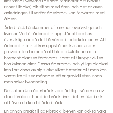
klaffarna i venerna (de som förhindrar att blodet
rinner tillbaka) blir slitna med åren, och det är även
anledningen till varför åderbråck kan förvärras med
åldern.
Åderbråck förekommer oftare hos överviktiga och
kvinnor. Varför åderbråck uppstår oftare hos
överviktiga är då det förvärrar blodcirkulationen. Att
åderbråck också kan uppstå hos kvinnor under
graviditeten beror på att blodcirkulationen och
hormonbalansen förändras, samt att kroppsvikten
hos kvinnan ökar. Dessa åderbråck och ytliga blodkärl
kan försvinna av sig självt vilket betyder att man kan
vänta tre till sex månader efter graviditeten innan
man söker behandling.
Dessutom kan åderbråck vara ärftligt, så om en av
dina föräldrar har åderbråck finns det en ökad risk
att även du kan få åderbråck.
En annan orsak till åderbråck i benen kan också vara