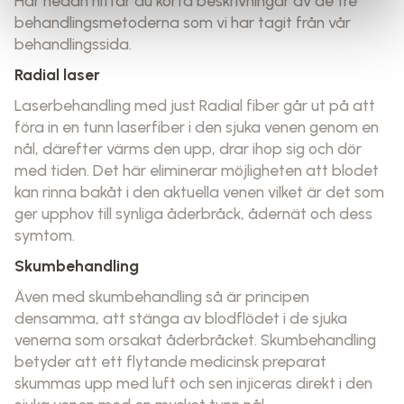
Här nedan hittar du korta beskrivningar av de tre
behandlingsmetoderna som vi har tagit från vår
behandlingssida.
Radial laser
Laserbehandling med just Radial fiber går ut på att
föra in en tunn laserfiber i den sjuka venen genom en
nål, därefter värms den upp, drar ihop sig och dör
med tiden. Det här eliminerar möjligheten att blodet
kan rinna bakåt i den aktuella venen vilket är det som
ger upphov till synliga åderbråck, ådernät och dess
symtom.
Skumbehandling
Även med skumbehandling så är principen
densamma, att stänga av blodflödet i de sjuka
venerna som orsakat åderbråcket. Skumbehandling
betyder att ett flytande medicinsk preparat
skummas upp med luft och sen injiceras direkt i den