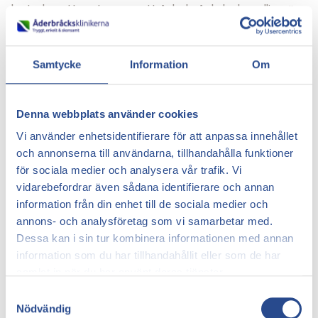
betyder att myten om att åderbråcksbehandling är
mycket invasiv inte stämmer. Så var det tidigare, men
under de senaste åren har det skett stora framsteg
inom behandlingen av åderbråck.
Samtycke
Information
Om
Numera är behandlingen faktiskt så bra och effektiv
att man kan lämna kliniken samma dag som den görs
Denna webbplats använder cookies
och direkt återgå till vardagen. Det finns dock även
saker man kan göra innan man överväger medicinska
Vi använder enhetsidentifierare för att anpassa innehållet
ingrepp.
och annonserna till användarna, tillhandahålla funktioner
för sociala medier och analysera vår trafik. Vi
Det kan du själv göra för att förebygga eller
vidarebefordrar även sådana identifierare och annan
förbättra åderbråck i benen:
information från din enhet till de sociala medier och
Kompressionsstrumpor:
För att underlätta
annons- och analysföretag som vi samarbetar med.
åderbråck i benet så är det bra att använda
Dessa kan i sin tur kombinera informationen med annan
kompressionsstrumpor för att stödja venerna och
information som du har tillhandahållit eller som de har
förbättra blodcirkulationen. Det kan hjälpa till att
samlat in när du har använt deras tjänster.
minska svullnad och viss smärta, särskilt om du står
Samtyckesval
eller sitter under längre perioder.
Nödvändig