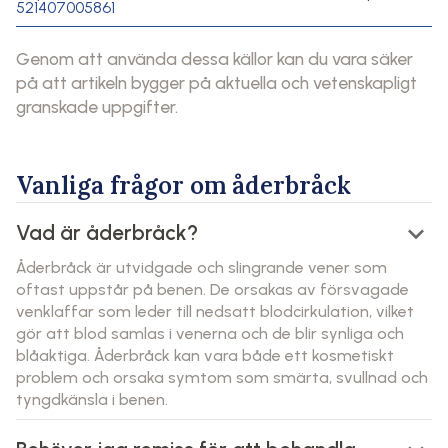
521407005861
Genom att använda dessa källor kan du vara säker
på att artikeln bygger på aktuella och vetenskapligt
granskade uppgifter.
Vanliga frågor om åderbråck
keyboard_arrow_down
Vad är åderbråck?
Åderbråck är utvidgade och slingrande vener som
oftast uppstår på benen. De orsakas av försvagade
venklaffar som leder till nedsatt blodcirkulation, vilket
gör att blod samlas i venerna och de blir synliga och
blåaktiga. Åderbråck kan vara både ett kosmetiskt
problem och orsaka symtom som smärta, svullnad och
tyngdkänsla i benen.