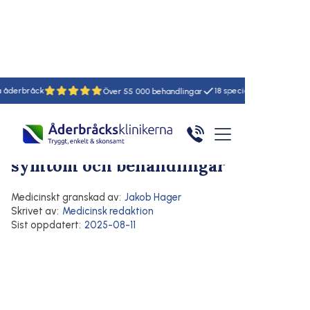
18
55
Hem
/
Artiklar
/
Här
Åderbråck
Symtom på åderbråck
Behandling av åderbråck
Allt om åderbråck – orsaker,
symtom och behandlingar
Medicinskt granskad av:
Jakob Hager
Skrivet av:
Medicinsk redaktion
Sist oppdatert:
2025-08-11