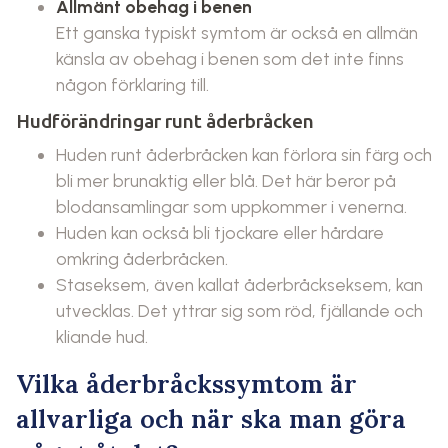
Allmänt obehag i benen
Ett ganska typiskt symtom är också en allmän
känsla av obehag i benen som det inte finns
någon förklaring till.
Hudförändringar runt åderbråcken
Huden runt åderbråcken kan förlora sin färg och
bli mer brunaktig eller blå. Det här beror på
blodansamlingar som uppkommer i venerna.
Huden kan också bli tjockare eller hårdare
omkring åderbråcken.
Staseksem, även kallat åderbråckseksem, kan
utvecklas. Det yttrar sig som röd, fjällande och
kliande hud.
Vilka åderbråckssymtom är
allvarliga och när ska man göra