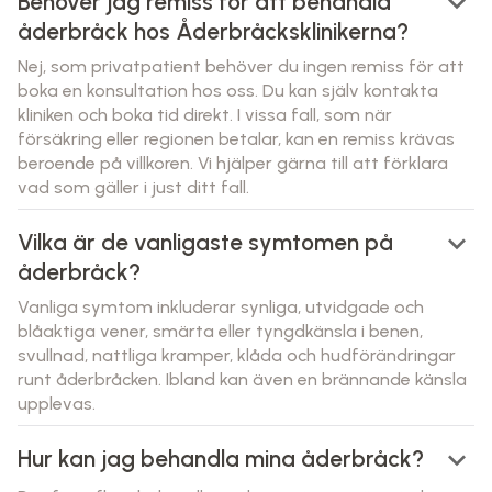
keyboard_arrow_down
Behöver jag remiss för att behandla
åderbråck hos Åderbråcksklinikerna?
Nej, som privatpatient behöver du ingen remiss för att
boka en konsultation hos oss. Du kan själv kontakta
kliniken och boka tid direkt. I vissa fall, som när
försäkring eller regionen betalar, kan en remiss krävas
beroende på villkoren. Vi hjälper gärna till att förklara
vad som gäller i just ditt fall.
keyboard_arrow_down
Vilka är de vanligaste symtomen på
åderbråck?
Vanliga symtom inkluderar synliga, utvidgade och
blåaktiga vener, smärta eller tyngdkänsla i benen,
svullnad, nattliga kramper, klåda och hudförändringar
runt åderbråcken. Ibland kan även en brännande känsla
upplevas.
keyboard_arrow_down
Hur kan jag behandla mina åderbråck?