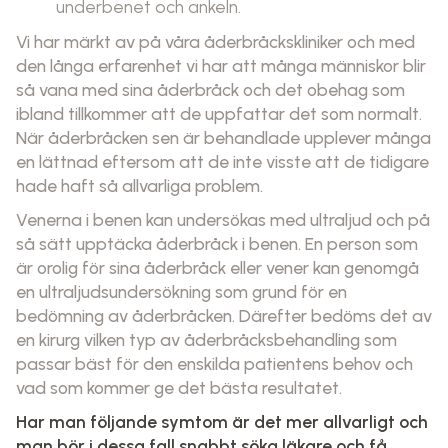
underbenet och ankeln.
Vi har märkt av på våra åderbråckskliniker och med
den långa erfarenhet vi har att många människor blir
så vana med sina åderbråck och det obehag som
ibland tillkommer att de uppfattar det som normalt.
När åderbråcken sen är behandlade upplever många
en lättnad eftersom att de inte visste att de tidigare
hade haft så allvarliga problem.
Venerna i benen kan undersökas med ultraljud och på
så sätt upptäcka åderbråck i benen. En person som
är orolig för sina åderbråck eller vener kan genomgå
en ultraljudsundersökning som grund för en
bedömning av åderbråcken. Därefter bedöms det av
en kirurg vilken typ av åderbråcksbehandling som
passar bäst för den enskilda patientens behov och
vad som kommer ge det bästa resultatet.
Har man följande symtom är det mer allvarligt och
man bör i dessa fall snabbt söka läkare och få