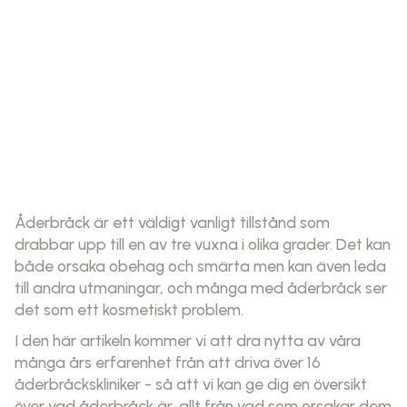
Åderbråck är ett väldigt vanligt tillstånd som
drabbar upp till en av tre vuxna i olika grader. Det kan
både orsaka obehag och smärta men kan även leda
till andra utmaningar, och många med åderbråck ser
det som ett kosmetiskt problem.
I den här artikeln kommer vi att dra nytta av våra
många års erfarenhet från att driva över 16
åderbråckskliniker - så att vi kan ge dig en översikt
över vad åderbråck är, allt från vad som orsakar dem