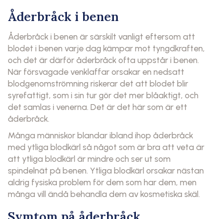
Åderbråck i benen
Åderbråck i benen är särskilt vanligt eftersom att
blodet i benen varje dag kämpar mot tyngdkraften,
och det är därför åderbråck ofta uppstår i benen.
När försvagade venklaffar orsakar en nedsatt
blodgenomströmning riskerar det att blodet blir
syrefattigt, som i sin tur gör det mer blåaktigt, och
det samlas i venerna. Det är det här som är ett
åderbråck.
Många människor blandar ibland ihop åderbråck
med ytliga blodkärl så något som är bra att veta är
att ytliga blodkärl är mindre och ser ut som
spindelnät på benen. Ytliga blodkärl orsakar nästan
aldrig fysiska problem för dem som har dem, men
många vill ändå behandla dem av kosmetiska skäl.
Symtom på åderbråck