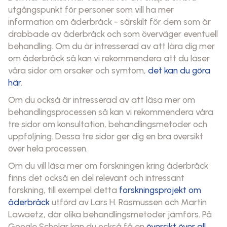
utgångspunkt för personer som vill ha mer
information om åderbråck - särskilt för dem som är
drabbade av åderbråck och som överväger eventuell
behandling. Om du är intresserad av att lära dig mer
om åderbråck så kan vi rekommendera att du läser
våra sidor om orsaker och symtom,
det kan du göra
här
.
Om du också är intresserad av att läsa mer om
behandlingsprocessen så kan vi rekommendera våra
tre sidor om konsultation, behandlingsmetoder och
uppföljning. Dessa tre sidor ger dig en bra översikt
över hela processen.
Om du vill läsa mer om forskningen kring åderbråck
finns det också en del relevant och intressant
forskning, till exempel detta
forskningsprojekt om
åderbråck
utförd av Lars H. Rasmussen och Martin
Lawaetz, där olika behandlingsmetoder jämförs. På
Google Scholar kan du också få en
översikt över all