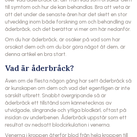
till symtom och hur de kan behandlas. Bra att veta är
att det under de senaste åren har det skett en stor
utveckling inom både forskning om och behandling av
åderbråck, och det berättar vi mer om här nedanför.
Om du har åderbråck, är osäker på vad som har
orsakat dem och om du bör göra något åt dem, är
denna artikel en bra start.
Vad är åderbråck?
Även om de flesta någon gång har sett åderbråck så
är kunskapen om dem och vad det egentligen är inte
särskilt utbrett. Snabbt övergripande så är
åderbråck ett tillstånd som kännetecknas av
utvidgade, slingrande och ytliga blodkärl, oftast på
insidan av underbenen. Åderbråck uppstår som ett
resultat av nedsatt blodcirkulation i venerna.
Venerna i kroppen återför blod från hela kroppen till