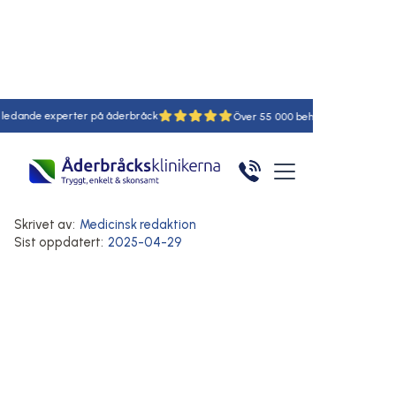
de experter på åderbråck
18
55
Hem
/
Artiklar
/
Här
Blodcirkulation och venhälsa
Komplikationer vid åderbråck
Vensjukdomar
Skrivet av:
Medicinsk redaktion
Sist oppdatert:
2025-04-29