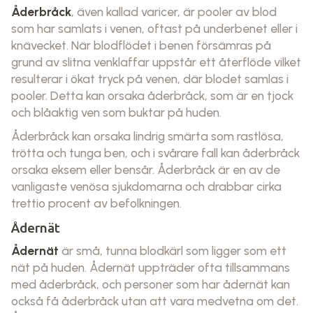
Åderbråck
, även kallad varicer, är pooler av blod
som har samlats i venen, oftast på underbenet eller i
knävecket. När blodflödet i benen försämras på
grund av slitna venklaffar uppstår ett återflöde vilket
resulterar i ökat tryck på venen, där blodet samlas i
pooler. Detta kan orsaka åderbråck, som är en tjock
och blåaktig ven som buktar på huden.
Åderbråck kan orsaka lindrig smärta som rastlösa,
trötta och tunga ben, och i svårare fall kan åderbråck
orsaka eksem eller bensår. Åderbråck är en av de
vanligaste venösa sjukdomarna och drabbar cirka
trettio procent av befolkningen.
Ådernät
Ådernät
är små, tunna blodkärl som ligger som ett
nät på huden. Ådernät uppträder ofta tillsammans
med åderbråck, och personer som har ådernät kan
också få åderbråck utan att vara medvetna om det.