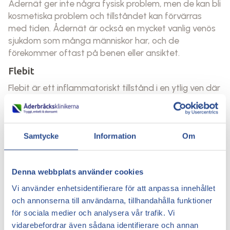
Ådernät ger inte några fysisk problem, men de kan bli
kosmetiska problem och tillståndet kan förvärras
med tiden. Ådernät är också en mycket vanlig venös
sjukdom som många människor har, och de
förekommer oftast på benen eller ansiktet.
Flebit
Flebit är ett inflammatoriskt tillstånd i en ytlig ven där
små blodproppar, även kallade tromboflebiter, har
uppstått.
Det inflammatoriska tillståndet i venen orsakas ofta
Samtycke
Information
Om
av dålig blodcirkulation vilket kan få blodet att
koagulera och skapa små blodproppar. Flebit är en
allvarligare vensjukdom eftersom blodpropparna kan
Denna webbplats använder cookies
migrera till lungorna.
Vi använder enhetsidentifierare för att anpassa innehållet
Venös insufficiens
och annonserna till användarna, tillhandahålla funktioner
för sociala medier och analysera vår trafik. Vi
Venös insufficiens kan vara en kronisk vensjukdom.
vidarebefordrar även sådana identifierare och annan
Venös insufficiens är det tillstånd som uppstår när