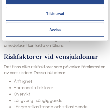
ventrombos, som är en blodpropp i en djup ven i
benet, bäckenet eller armen. Djup ventrombos
Tillåt urval
uppstår till exempel genom långvarigt sängliggande,
övervikt, en lång flygresa med mera, och den kan
också förekomma i svåra åderbråck där det finns
Avvisa
mycket dåligt blodflöde i benen. En person som har
symptom på denna allvarliga vensjukdom ska
omedelbart kontakta en läkare.
Riskfaktorer vid vensjukdomar
Det finns olika riskfaktorer som påverkar förekomsten
av vensjukdom. Dessa inkluderar:
Ärftlighet
Hormonella faktorer
Övervikt
Långvarigt sängliggande
Längre stillasittande och stillastående