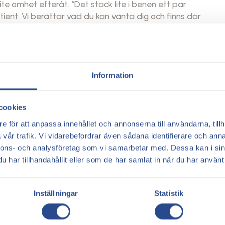
lite ömhet efteråt. “Det stack lite i benen ett par
ient. Vi berättar vad du kan vänta dig och finns där
 vi kliniker över hela Sverige. “I Sundsvall gav de mig
Information
nfattar en patient. Med ett snitt på 4,8 stjärnor
cookies
e för att anpassa innehållet och annonserna till användarna, tillh
vår trafik. Vi vidarebefordrar även sådana identifierare och anna
p
, en internationell kedja med kliniker i fem länder:
nnons- och analysföretag som vi samarbetar med. Dessa kan i sin
nmark,
Åreknuteklinikkene
i Norge,
Vaatzorgkliniek
i
har tillhandahållit eller som de har samlat in när du har använt 
d över 35 000 behandlingar och ett genomsnittligt
is med lokal närhet för att erbjuda förstklassig vård
Inställningar
Statistik