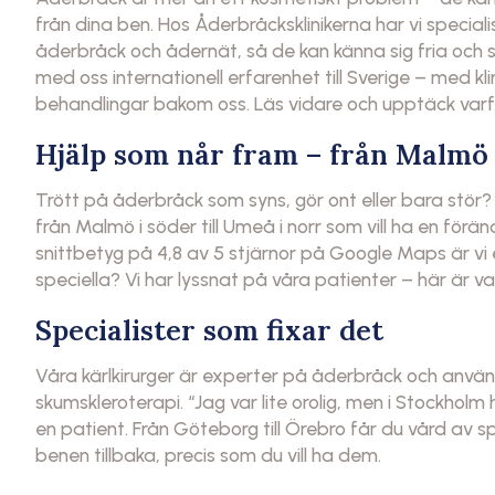
från dina ben. Hos Åderbråcksklinikerna har vi special
åderbråck och ådernät, så de kan känna sig fria och s
med oss internationell erfarenhet till Sverige – med klin
behandlingar bakom oss. Läs vidare och upptäck varfö
Hjälp som når fram – från Malmö 
Trött på åderbråck som syns, gör ont eller bara stör? 
från Malmö i söder till Umeå i norr som vill ha en förän
snittbetyg på 4,8 av 5 stjärnor på Google Maps är vi 
speciella? Vi har lyssnat på våra patienter – här är var
Specialister som fixar det
Våra kärlkirurger är experter på åderbråck och anv
skumskleroterapi. “Jag var lite orolig, men i Stockhol
en patient. Från Göteborg till Örebro får du vård av s
benen tillbaka, precis som du vill ha dem.