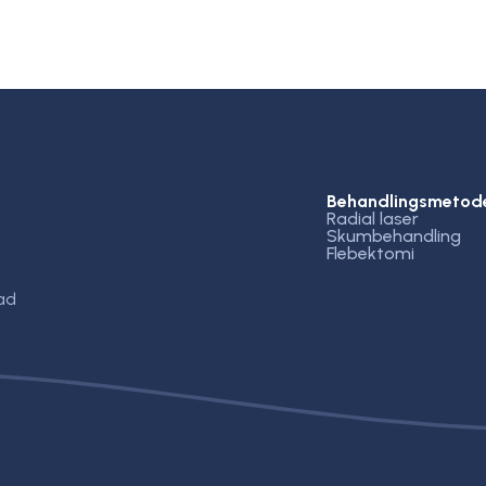
Behandlingsmetod
Radial laser
Skumbehandling
Flebektomi
ad