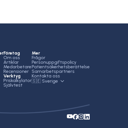
er
Företag
Mer
Om oss
Frågor
Artiklar
Personuppgiftspolicy
Medarbetare
Patientsäkerhetsberättelse
Recensioner
Samarbetspartners
Verktyg
Kontakta oss
Priskalkylator
🇸🇪 Sverige
Självtest