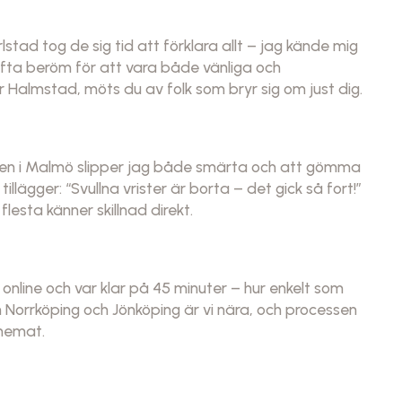
rlstad tog de sig tid att förklara allt – jag kände mig
ofta beröm för att vara både vänliga och
 Halmstad, möts du av folk som bryr sig om just dig.
gen i Malmö slipper jag både smärta och att gömma
llägger: “Svullna vrister är borta – det gick så fort!”
esta känner skillnad direkt.
g online och var klar på 45 minuter – hur enkelt som
som Norrköping och Jönköping är vi nära, och processen
chemat.