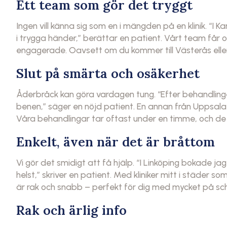
Ett team som gör det tryggt
Ingen vill känna sig som en i mängden på en klinik. “I Ka
i trygga händer,” berättar en patient. Vårt team får 
engagerade. Oavsett om du kommer till Västerås eller
Slut på smärta och osäkerhet
Åderbråck kan göra vardagen tung. “Efter behandlin
benen,” säger en nöjd patient. En annan från Uppsala ti
Våra behandlingar tar oftast under en timme, och de fl
Enkelt, även när det är bråttom
Vi gör det smidigt att få hjälp. “I Linköping bokade ja
helst,” skriver en patient. Med kliniker mitt i städer 
är rak och snabb – perfekt för dig med mycket på s
Rak och ärlig info