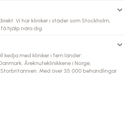
keyboard_arrow_down
direkt. Vi har kliniker i städer som Stockholm,
få hjälp nära dig.
keyboard_arrow_down
l kedja med kliniker i fem länder:
 Danmark, Åreknuteklinikkene i Norge,
i Storbritannien. Med över 35 000 behandlingar