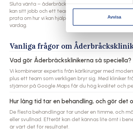
Sluta vänta – åderbråck ska inte hålla dig tillbaka. På
kan sitt jobb och ett team som gör det med hjärtat. Kon
Avvisa
prata om hur vi kan hjälpa just dig. Vi finns över hela
vardag.
Vanliga frågor om Åderbråcksklini
Vad gör Åderbråcksklinikerna så speciella?
Vi kombinerar expertis från kärlkirurger med mode
plus ett team som verkligen bryr sig. Med kliniker f
stjärnor på Google Maps får du hög kvalitet och per
Hur lång tid tar en behandling, och gör det 
De flesta behandlingar tar under en timme, och må
eller svullnad. Efteråt kan det kännas lite ömt i be
är värt det för resultatet.