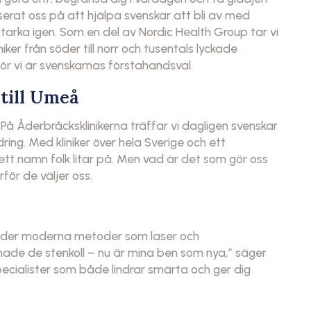
iserat oss på att hjälpa svenskar att bli av med
tarka igen. Som en del av Nordic Health Group tar vi
iker från söder till norr och tusentals lyckade
r vi är svenskarnas förstahandsval.
till Umeå
På Åderbråcksklinikerna träffar vi dagligen svenskar
dring. Med kliniker över hela Sverige och ett
ett namn folk litar på. Men vad är det som gör oss
för de väljer oss.
änder moderna metoder som laser och
m hade de stenkoll – nu är mina ben som nya,” säger
pecialister som både lindrar smärta och ger dig