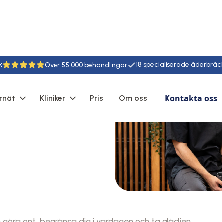
k
18
55
Kontakta oss
rnät
Kliniker
Pris
Om oss
 göra ont, begränsa dig i vardagen och ta glädjen