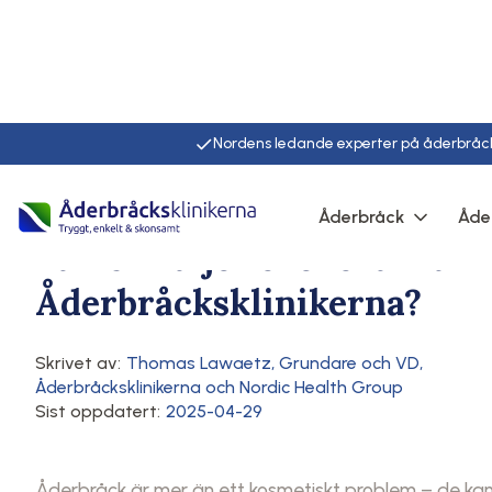
Nordens ledande experter på åderbråc
Hem
/
Artiklar
/
Här
Åderbråck
Åde
Våra kliniker
Varför väljer svenskarna
Åderbråcksklinikerna?
Skrivet av:
Thomas Lawaetz
,
Grundare och VD,
Åderbråcksklinikerna och Nordic Health Group
Sist oppdatert:
2025-04-29
Åderbråck är mer än ett kosmetiskt problem – de kan