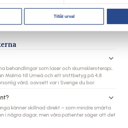
 Åderbråcksklinikerna får du hjälp av specialister som
taka os för att boka en tid eller ring oss för att
Tillåt urval
 Sverige, redo att ge dig starkare ben och en bättre
kerna
keyboard_arrow_down
rna behandlingar som laser och skumskleroterapi,
rån Malmö till Umeå och ett snittbetyg på 4,8
sonlig vård, oavsett var i Sverige du bor.
keyboard_arrow_down
ont?
nga känner skillnad direkt – som mindre smärta
nen i några dagar, men våra patienter säger att det