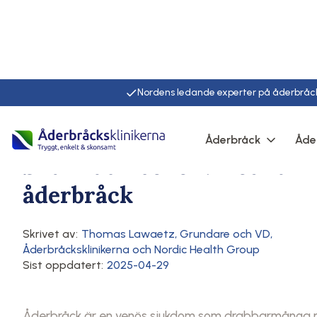
Nordens ledande experter på åderbråc
Hem
/
Artiklar
/
Här
Åderbråck
Åde
Symtom på åderbråck
Åderbråck
Svullnad i benen? Det kan 
åderbråck
Skrivet av:
Thomas Lawaetz
,
Grundare och VD,
Åderbråcksklinikerna och Nordic Health Group
Sist oppdatert:
2025-04-29
Åderbråck är en venös sjukdom som drabbarmånga männ