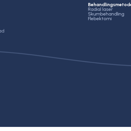
Behandlingsmetod
Radial laser
Skumbehandling
Flebektomi
ad