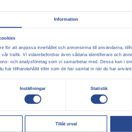
erat på individensbehov och symtom. Att ignorera
r eller sår, vilket kan försämra hälsan på lång sikt.
Information
ck
cookies
t lindra symtom och förhindra eventuella
ehandlingar:
e för att anpassa innehållet och annonserna till användarna, tillh
vår trafik. Vi vidarebefordrar även sådana identifierare och anna
mpor är en av de mest effektivaicke-kirurgiska
nnons- och analysföretag som vi samarbetar med. Dessa kan i sin
ytterligareutvidgning av åderbråck. Strumporna
har tillhandahållit eller som de har samlat in när du har använt 
ationen.
er ochsimning, kan hjälpa till att förbättra
Inställningar
Statistik
nskasvullnad och lindra obehag genom att underlätta
 och förvärra symtomen. Attupprätthålla en
ska obehag.
Tillåt urval
anter kan främja god cirkulation och vaskulär hälsa.