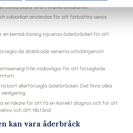
 också bidra till att stärka blodkärlen.
ch salvorkan användas för att förbättra venös
 en kemisk lösning injicerasi åderbråcket för att
 försegla de drabbade venerna ochdärigenom
meenergi från radiovågor för att förseglade
symtom.
t ta bort ellerförsegla åderbråcken. Det finns olika
 venligering.
a en läkare för att få en korrekt diagnos och för att
hov och ditt tillstånd.
en kan vara åderbråck