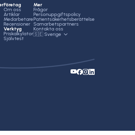
er
Företag
Mer
Om oss
Frågor
Artiklar
Personuppgiftspolicy
Medarbetare
Patientsäkerhetsberättelse
Recensioner
Samarbetspartners
Verktyg
Kontakta oss
Priskalkylator
🇸🇪 Sverige
Självtest