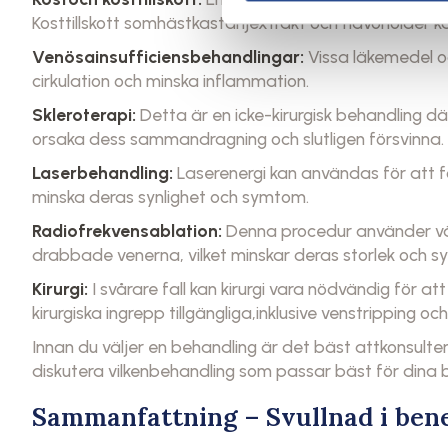
Kosttillskott somhästkastanjextrakt och flavonoider kan
Venösainsufficiensbehandlingar:
Vissa läkemedel o
cirkulation och minska inflammation.
Skleroterapi:
Detta är en icke-kirurgisk behandling där
orsaka dess sammandragning och slutligen försvinna.
Laserbehandling:
Laserenergi kan användas för att
minska deras synlighet och symtom.
Radiofrekvensablation:
Denna procedur använder vär
drabbade venerna, vilket minskar deras storlek och 
Kirurgi:
I svårare fall kan kirurgi vara nödvändig för at
kirurgiska ingrepp tillgängliga,inklusive venstripping och
Innan du väljer en behandling är det bäst attkonsulter
diskutera vilkenbehandling som passar bäst för dina be
Sammanfattning – Svullnad i ben