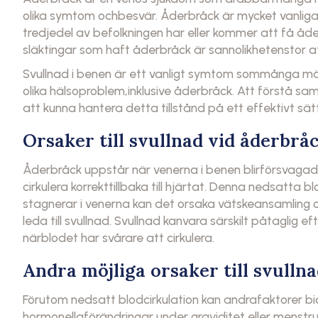
olika symtom ochbesvär. Åderbråck är mycket vanligar
tredjedel av befolkningen har eller kommer att få åde
släktingar som haft åderbråck är sannolikhetenstor a
Svullnad i benen är ett vanligt symtom sommånga män
olika hälsoproblem,inklusive åderbråck. Att förstå sa
att kunna hantera detta tillstånd på ett effektivt sätt
Orsaker till svullnad vid åderbrå
Åderbråck uppstår när venerna i benen blirförsvagade 
cirkulera korrekttillbaka till hjärtat. Denna nedsatta bl
stagnerar i venerna kan det orsaka vätskeansamling o
leda till svullnad. Svullnad kanvara särskilt påtaglig e
närblodet har svårare att cirkulera.
Andra möjliga orsaker till svulln
Förutom nedsatt blodcirkulation kan andrafaktorer bidr
hormonellaförändringar under graviditet eller menstrua