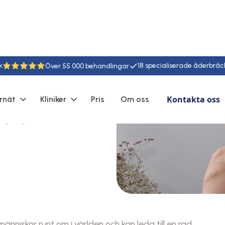
k
18
55
Kontakta oss
rnät
Kliniker
Pris
Om oss
vara
iskor runt om i världen och kan leda till en rad