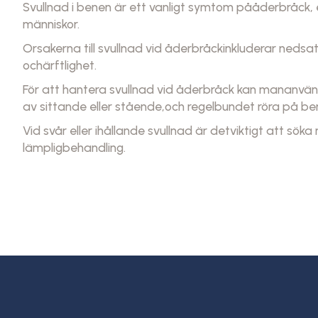
Svullnad i benen är ett vanligt symtom pååderbråck
människor.
Orsakerna till svullnad vid åderbråckinkluderar nedsat
ochärftlighet.
För att hantera svullnad vid åderbråck kan mananvä
av sittande eller stående,och regelbundet röra på ben
Vid svår eller ihållande svullnad är detviktigt att söka
lämpligbehandling.