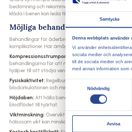
bedömning och rekommendera lämplig behandling bas
klåda i benen kan leda till komplikationer sominfektione
Samtycke
Möjliga behandlingar vid åderbrå
Denna webbplats använder 
Behandlingar för åderbråck fokuserarvanligtvis på at
komplikationer. Här ärnågra vanliga och skonsamma b
Vi använder enhetsidentifierar
sociala medier och analysera 
Kompressionsstrumpor:
Bärning av kompressionsstru
till de sociala medier och a
behandlingarna för att minska obehag och förhindra 
med annan information som du 
hjälper till att stödja venerna ochförbättra blodcirkul
Fysiskaktivitet:
Regelbunden motion, särskilt promenad
Samtyckesval
blodcirkulationen och minska trycket påvenerna.
Nödvändig
Höjdaben:
Att hålla benen höjda när du vilar kan mi
blodflödet till hjärtat.
Viktminskning:
Övervikt kan öka risken för åderbråck
hälsosam vikt kan minska trycket på venerna och min
Avvisa
Kostoch kosttillskott:
En kost rik på fiber ochantioxid