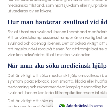
medicinska tillstånd, som hjärtsjukdom eller njurprob
utvärderas av en läkare.
Hur man hanterar svullnad vid å
För att hantera svullnad i benen i samband medåderb
Att användakompressionsstrumpor är en vanlig behand
svullnad och obehag i benen. Det är också viktigt att
att regelbundet röra på benen för attfrämja bättre b
vilar kan ocksåbidra till att minska svullnaden.
När man ska söka medicinsk hjälp
Det är viktigt att söka medicinsk hjälp omsvullnad i be
symtom pååderbråck, som smärta, klåda eller hudförä
bedömning och rekommendera lämplig behandling bas
svullnad i benen kan leda till komplikationersom infekti
Det är viktigt att söka medicinsk hjälp omklåda i benen
andra symtompå åderbråck som svullnad, smärta eller