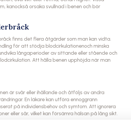
lem, kanockså orsaka svullnad i benen och bör
derbråck
råck finns det flera åtgärder som man kan vidta.
ling för att stödja blodcirkulationenoch minska
 undvika långaperioder av sittande eller stående och
lodcirkulation. Att hålla benen upphöjda när man
nen är svår eller ihållande och åtföljs av andra
ndringar. En läkare kan utföra ennoggrann
erat på individensbehov och symtom. Att ignorera
oner eller sår, vilket kan försämra hälsan på lång sikt.
 är svår eller ihållande, särskilt om den åtföljs av
 hudförändringar. En läkare kan utföraen noggrann