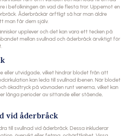
e i befolkningen än vad de flesta tror. Uppemot en
rbråck. Åderbråckär ärftligt så har man äldre
tt man får dem själv.
niskor upplever och det kan vara ett tecken på
mbandet mellan svullnad och åderbråck ärviktigt för
.
ck
eller utvidgade, vilket hindrar blodet från att
odcirkulation kan leda till svullnad ibenen. När blodet
ch ökadtryck på vävnaden runt venerna, vilket kan
fter långa perioder av sittande eller stående,
ad vid åderbråck
a till svullnad vid åderbråck. Dessa inkluderar
tion, övervikt eller fetma, ochärftlighet. Vissa