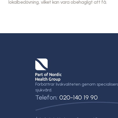
lokalbedövning, vilket kan vara obehagligt att få.
Förbättrar livskvaliteten genom specialiser
sjukvård.
Telefon:
020-140 19 90