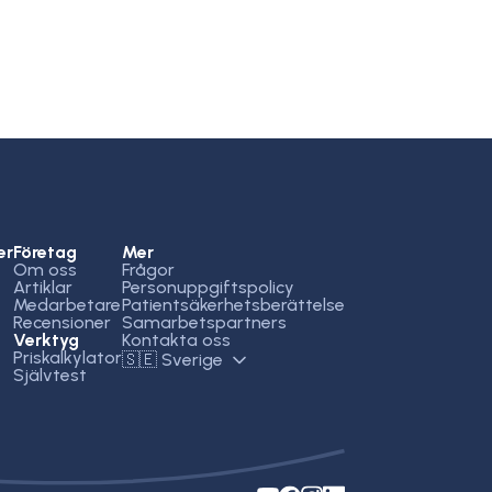
er
Företag
Mer
Om oss
Frågor
Artiklar
Personuppgiftspolicy
Medarbetare
Patientsäkerhetsberättelse
Recensioner
Samarbetspartners
Verktyg
Kontakta oss
Åderbråcksklinikerna
Priskalkylator
🇸🇪 Sverige
Självtest
Åderbråcksklinikerna
Hej! Vad kan jag hjälpa dig med idag?