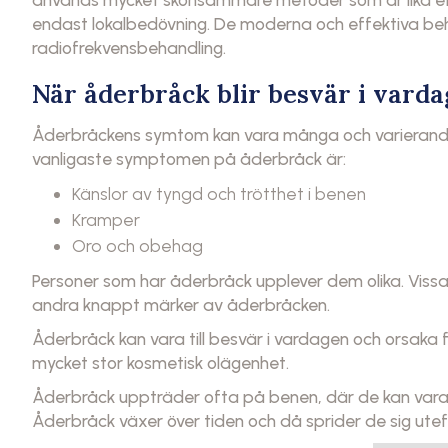
endast lokalbedövning. De moderna och effektiva be
radiofrekvensbehandling.
När åderbråck blir besvär i vard
Åderbråckens symtom kan vara många och varierande,
vanligaste symptomen på åderbråck är:
Känslor av tyngd och trötthet i benen
Kramper
Oro och obehag
Personer som har åderbråck upplever dem olika. Vi
andra knappt märker av åderbråcken.
Åderbråck kan vara till besvär i vardagen och orsaka
mycket stor kosmetisk olägenhet.
Åderbråck uppträder ofta på benen, där de kan vara sto
Åderbråck växer över tiden och då sprider de sig utef