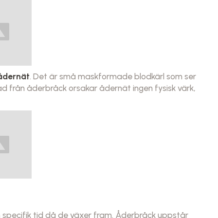
ådernät
. Det är små maskformade blodkärl som ser
lnad från åderbråck orsakar ådernät ingen fysisk värk,
n specifik tid då de växer fram. Åderbråck uppstår