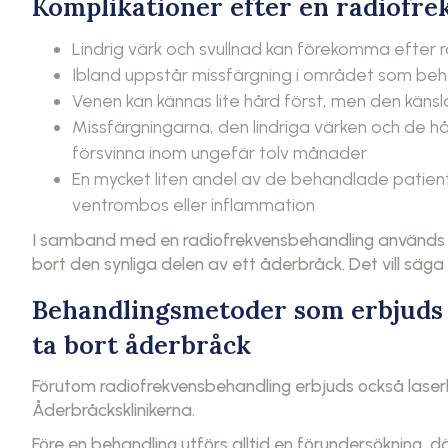
Komplikationer efter en radiofr
Lindrig värk och svullnad kan förekomma efter
Ibland uppstår missfärgning i området som be
Venen kan kännas lite hård först, men den käns
Missfärgningarna, den lindriga värken och de 
försvinna inom ungefär tolv månader
En mycket liten andel av de behandlade patient
ventrombos eller inflammation
I samband med en radiofrekvensbehandling används of
bort den synliga delen av ett åderbråck. Det vill säg
Behandlingsmetoder som erbjuds 
ta bort åderbråck
Förutom radiofrekvensbehandling erbjuds också laser
Åderbråcksklinikerna.
Före en behandling utförs alltid en förundersökning, d