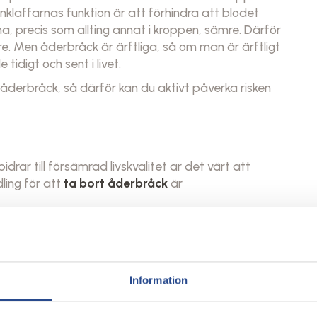
enklaffarnas funktion är att förhindra att blodet
a, precis som allting annat i kroppen, sämre. Därför
e. Men åderbråck är ärftliga, så om man är ärftligt
digt och sent i livet.
åderbråck, så därför kan du aktivt påverka risken
drar till försämrad livskvalitet är det värt att
ling för att
ta bort åderbråck
är
örsiktigt ta bort åderbråck
alet, och är en av de
mest effektiva metoderna
Information
me att utföra, innan behandlingen påbörjas