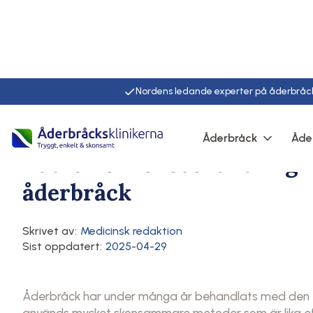
Nordens ledande experter på åderbråc
Hem
/
Artiklar
/
Här
Åderbråck
Åde
Behandling av åderbråck
Åderbråck
Radiofrekvensbehandling fö
åderbråck
Skrivet av:
Medicinsk redaktion
Sist oppdatert:
2025-04-29
Åderbråck har under många år behandlats med den tr
används mycket skonsammare metoder som är lika eff