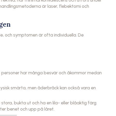
handlingsmetoderna är laser, flebektomi och
agen
 och symptomen är ofta individuella. De
ssa personer har många besvär och åkommor medan
 fysisk smärta, men åderbråck kan också vara en
ra, bukta ut och ha en lila- eller blåaktig färg.
ter benet och upp på låret.