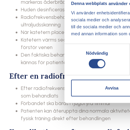
markeras åderbråcken med en penna
Denna webbplats använder 
Huden desinficeras med en vätska och ett steri
Vi använder enhetsidentifierar
Radiofrekvensbehandlingen innebär att man sätt
sociala medier och analysera 
ultraljudsskanning
till de sociala medier och a
När katetern placeras i den sjuka venen läggs
med annan information som du 
Katetern värms sedan upp med radiofrekvens, 
förstör venen
Samtyckesval
Nödvändig
Den faktiska behandlingen av radiofrekvens tar
kännas för patienten
Efter en radiofrekvensbehandlin
Efter radiofrekvensbehandlingen lindas benet
Avvisa
som behandlats
Förbandet ska bäras i tjugofyra timmar
Patienten kan återuppta dina normala aktivite
fysisk träning direkt efter behandlingen