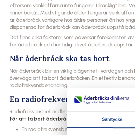
eftersom venklaffarna inte fungerar tillräckligt bra. V
rinner bakåt. Med stigande ålder fungerar venklaffarn
är åderbråck vanligare hos äldre personer än hos yngr
disponerad för åderbråck kan åderbråck uppstå både ti
Det finns olika faktorer som påverkar förekomsten av 
för åderbråck och hur tidigt i livet åderbråck uppstår.
När åderbråck ska tas bort
När åderbråck blir en viktig olägenhet i vardagen och bi
överväga att ta bort åderbråcken. En effektiv behand
radiofrekvensbehandling.
En radiofrekvensbehandling kan f
Radiofrekvensbehandling utvecklades i USA på 1990-t
för att ta bort åderbråck
.
Samtycke
En radiofrekvensbehandling tar ungefär en tim