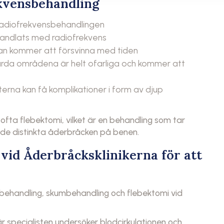
ekvensbehandling
 radiofrekvensbehandlingen
handlats med radiofrekvens
lan kommer att försvinna med tiden
hårda områdena är helt ofarliga och kommer att
erna kan få komplikationer i form av djup
ta flebektomi, vilket är en behandling som tar
a de distinkta åderbråcken på benen.
vid Åderbråcksklinikerna för att
behandling, skumbehandling och flebektomi vid
är specialisten undersöker blodcirkulationen och