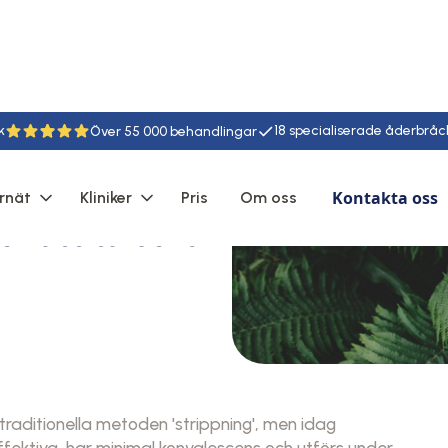
k
18
55
Kontakta oss
rnät
Kliniker
Pris
Om oss
r att ta bort
aditionella metoden 'strippning', men idag
ektiva, har minimal konvalescens och utförs under