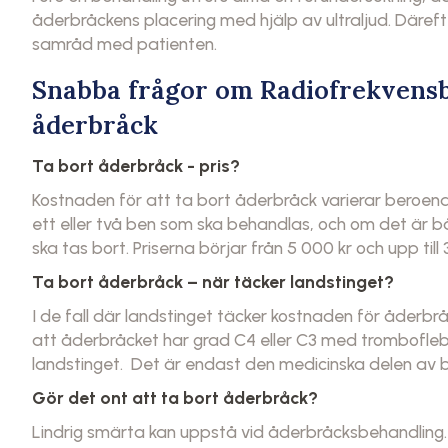
åderbråckens placering med hjälp av ultraljud. Däref
samråd med patienten.
Snabba frågor om Radiofrekvensbe
åderbråck
Ta bort åderbråck - pris?
Kostnaden för att ta bort åderbråck varierar beroe
ett eller två ben som ska behandlas, och om det är 
ska tas bort. Priserna börjar från 5 000 kr och upp till 
Ta bort åderbråck – när täcker landstinget?
I de fall där landstinget täcker kostnaden för åderbråc
att åderbråcket har grad C4 eller C3 med tromboflebit
landstinget. Det är endast den medicinska delen av 
Gör det ont att ta bort åderbråck?
Lindrig smärta kan uppstå vid åderbråcksbehandling.