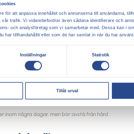
cookies
lt hölje placeras runt arbetsområdet
e för att anpassa innehållet och annonserna till användarna, tillh
er in en kateter i den sjuka venen med hjälp av
vår trafik. Vi vidarebefordrar även sådana identifierare och anna
nnons- och analysföretag som vi samarbetar med. Dessa kan i sin
 ett lokalbedövningsmedel längs venen
har tillhandahållit eller som de har samlat in när du har använt 
och katetern dras sedan långsamt ut och värmen
Inställningar
Statistik
 två och en halv minut och den kommer inte att
g
 i ett stödbandage som lägger tryck mot området
Tillåt urval
ter inom några dagar, men bör avstå från hård