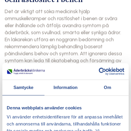
Det är viktigt att söka medicinsk hjälp
ommuskelkramper och rastlöshet i benen är svåra
eller ihållande och åtföljs avandra symtom på
åderbråck, som svullnad, smärta eller synliga ådror.
En läkarekan utföra en noggrann bedömning och
rekommendera lämplig behandling baserat
påindividens behov och symtom. Att ignorera dessa
symtom kan leda till ökatobehag och försämring av
hälsan på lång sikt.
Behandlingsalternativ för
Samtycke
Information
Om
åderbråck
Här är några exempel på behandlingar föråderbråck:
Denna webbplats använder cookies
Kompressionsbehandling:
Detta innebär
Vi använder enhetsidentifierare för att anpassa innehållet
användning av kompressionsstrumpor eller bandage
och annonserna till användarna, tillhandahålla funktioner
för attapplicera tryck på benen och förbättra
för sociala medier och analysera vår trafik. Vi