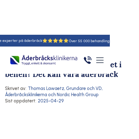
rter på åderbråck
18
55
Hem
/
Artiklar
/
Här
Symtom på åderbråck
Åderbråck
Muskelkramper och rastlöshet i
benen? Det kan vara åderbråck
Skrivet av:
Thomas Lawaetz
,
Grundare och VD,
Åderbråcksklinikerna och Nordic Health Group
Sist oppdatert:
2025-04-29