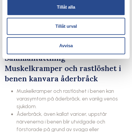
Tillåt alla
Dessa behandlingar kan användas ensamma elleri
kombination beroende på svårighetsgraden av
åderbråcken och patientensspecifika behov. Det är
Tillåt urval
viktigt att diskutera olika alternativ med
enkvalificerad läkare för att hitta den mest lämpliga
behandlingsplanen.
Avvisa
Sammanfattning –
Muskelkramper och rastlöshet i
benen kanvara åderbråck
Muskelkramper och rastlöshet i benen kan
varasymtom på åderbråck, en vanlig venös
sjukdom.
Åderbråck, även kallat varicer, uppstår
närvenerna i benen blir utvidgade och
förstorade på grund av svaga eller