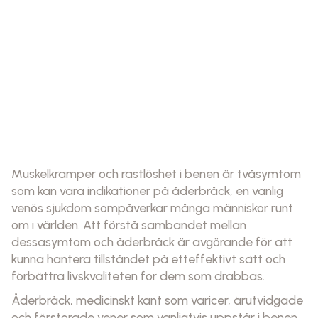
Muskelkramper och rastlöshet i benen är tvåsymtom
som kan vara indikationer på åderbråck, en vanlig
venös sjukdom sompåverkar många människor runt
om i världen. Att förstå sambandet mellan
dessasymtom och åderbråck är avgörande för att
kunna hantera tillståndet på etteffektivt sätt och
förbättra livskvaliteten för dem som drabbas.
Åderbråck, medicinskt känt som varicer, ärutvidgade
och förstorade vener som vanligtvis uppstår i benen.