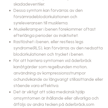
skadadeventiler.
Dessa symtom kan förvärras av den
försämradeblodcirkulationen och
syreleveransen till musklerna.
Muskelkramper i benen förekommer oftast
efterlånga perioder av inaktivitet.
Rastlöshet i benen, eller restless legs
syndrome(RLS), kan förvärras av den nedsatta
blodcirkulationen och trycket i benen.
För att hantera symtomen vid åderbråck
kanåtgärder som regelbunden motion,
användning av kompressionsstrumpor
ochundvikande av långvarigt stillasittande eller
stående vara effektiva.
Det är viktigt att söka medicinsk hjälp
omsymtomen är ihållande eller allvarliga och
åtföljs av andra tecken på åderbråck,som