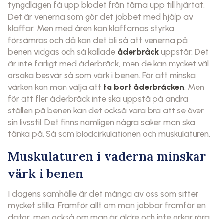
tyngdlagen få upp blodet från tårna upp till hjärtat.
Det är venerna som gör det jobbet med hjälp av
klaffar. Men med åren kan klaffarnas styrka
försämras och då kan det bli så att venerna på
benen vidgas och så kallade
åderbråck
uppstår. Det
är inte farligt med åderbråck, men de kan mycket väl
orsaka besvär så som värk i benen. För att minska
värken kan man välja att
ta bort åderbråcken
. Men
för att fler åderbråck inte ska uppstå på andra
ställen på benen kan det också vara bra att se över
sin livsstil. Det finns nämligen några saker man ska
tänka på. Så som blodcirkulationen och muskulaturen.
Muskulaturen i vaderna minskar
värk i benen
I dagens samhälle är det många av oss som sitter
mycket stilla. Framför allt om man jobbar framför en
dator, men också om man är äldre och inte orkar röra