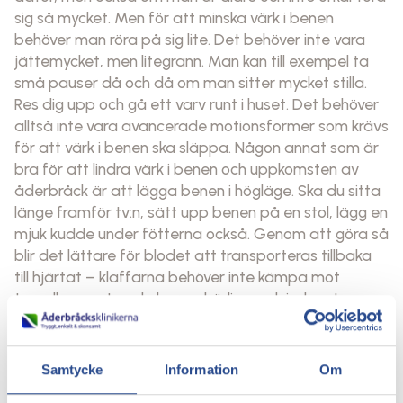
sig så mycket. Men för att minska värk i benen
behöver man röra på sig lite. Det behöver inte vara
jättemycket, men litegrann. Man kan till exempel ta
små pauser då och då om man sitter mycket stilla.
Res dig upp och gå ett varv runt i huset. Det behöver
alltså inte vara avancerade motionsformer som krävs
för att värk i benen ska släppa. Någon annat som är
bra för att lindra värk i benen och uppkomsten av
åderbråck är att lägga benen i högläge. Ska du sitta
länge framför tv:n, sätt upp benen på en stol, lägg en
mjuk kudde under fötterna också. Genom att göra så
blir det lättare för blodet att transporteras tillbaka
till hjärtat – klaffarna behöver inte kämpa mot
tyngdlagen utan de har en härlig medvind mot
hjärtat. Som en cyklist som åker nerförsbacke. Skönt,
alltså.
Samtycke
Information
Om
Tåhävningar då och då är bra