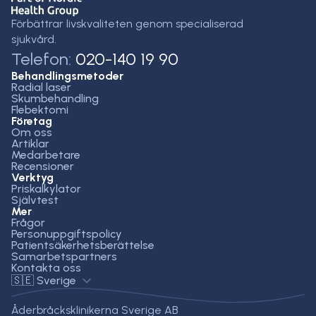
Förbättrar livskvaliteten genom specialiserad
sjukvård.
Telefon:
020-140 19 90
Behandlingsmetoder
Radial laser
Skumbehandling
Flebektomi
Företag
Om oss
Artiklar
Medarbetare
Recensioner
Verktyg
Priskalkylator
Självtest
Mer
Frågor
Personuppgiftspolicy
Patientsäkerhetsberättelse
Samarbetspartners
Kontakta oss
🇸🇪 Sverige
Åderbråcksklinikerna Sverige AB