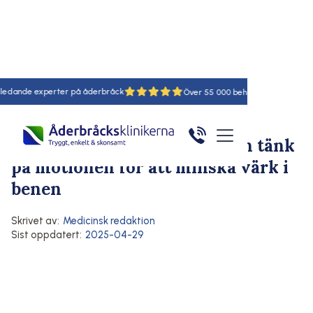
nde experter på åderbråck
18
55
Hem
/
Artiklar
/
Här
Förebyggande av åderbråck
Symtom på åderbråck
Lägg upp benen i högläge och tänk
på motionen för att minska värk i
benen
Skrivet av:
Medicinsk redaktion
Sist oppdatert:
2025-04-29