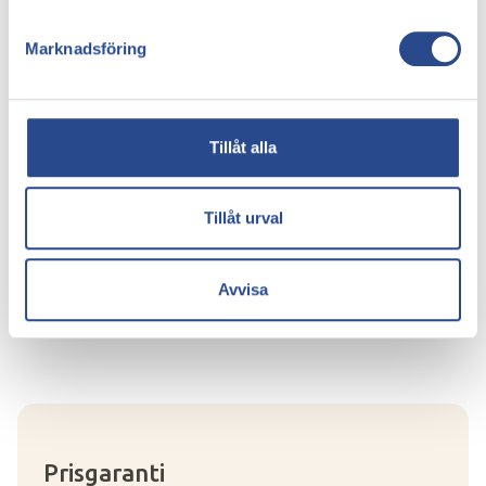
del är lättare än andra. Fråga personal på apoteket
om råd för vilka stödstrumpor som passar just dig
Marknadsföring
bäst.
Tips!
Tillåt alla
Om du laddar ner en stegräknare blir det lättare att
få överblick över hur mycket du faktiskt rör på dig. Är
du en stillasittande person kan en stegräknare
Tillåt urval
fundera som en ögonöppnare och en motivation till
ökad rörelse.
Avvisa
Prisgaranti