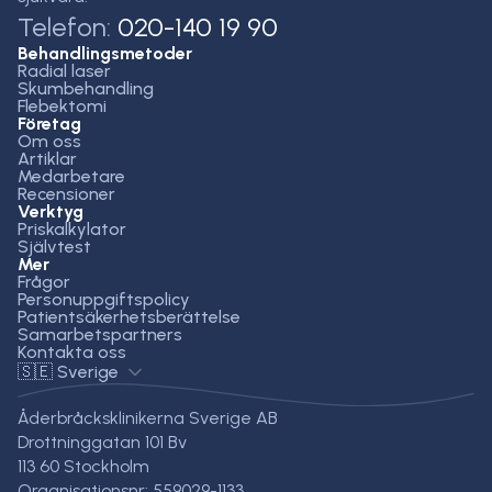
Telefon:
020-140 19 90
Behandlingsmetoder
Radial laser
Skumbehandling
Flebektomi
Företag
Om oss
Artiklar
Medarbetare
Recensioner
Verktyg
Priskalkylator
Självtest
Mer
Frågor
Personuppgiftspolicy
Patientsäkerhetsberättelse
Samarbetspartners
Kontakta oss
🇸🇪 Sverige
Åderbråcksklinikerna Sverige AB
Drottninggatan 101 Bv
113 60 Stockholm
Organisationsnr: 559029-1133