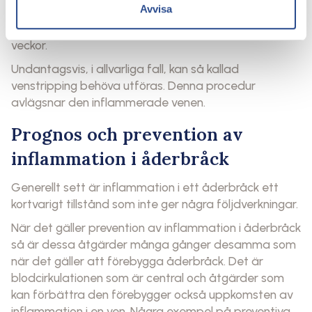
Avvisa
Om en sådan behandling fungerar kommer
inflammationen normalt sett lägga sig inom ett par
veckor.
Undantagsvis, i allvarliga fall, kan så kallad
venstripping behöva utföras. Denna procedur
avlägsnar den inflammerade venen.
Prognos och prevention av
inflammation i åderbråck
Generellt sett är inflammation i ett åderbråck ett
kortvarigt tillstånd som inte ger några följdverkningar.
När det gäller prevention av inflammation i åderbråck
så är dessa åtgärder många gånger desamma som
när det gäller att förebygga åderbråck. Det är
blodcirkulationen som är central och åtgärder som
kan förbättra den förebygger också uppkomsten av
inflammation i en ven. Några exempel på preventiva