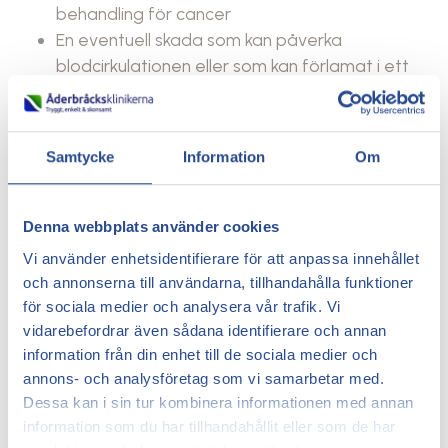
behandling för cancer
En eventuell skada som kan påverka
blodcirkulationen eller som kan förlamat i ett
eller båda benen
Några av dessa riskfaktorer kan man inte påverka
själv, som till exempel olyckor, men vissa kan man
Samtycke
Information
Om
påverka genom att aktivt förändra sin livsstil. Det är i
sammanhanget viktigt att man sköter sin diet, håller
normalvikt, undviker rökning och är fysiskt aktiv.
Denna webbplats använder cookies
Vi använder enhetsidentifierare för att anpassa innehållet
Diagnostisering av inflammation
och annonserna till användarna, tillhandahålla funktioner
i åderbråck
för sociala medier och analysera vår trafik. Vi
vidarebefordrar även sådana identifierare och annan
En läkare använder en viss procedur för att fastställa
information från din enhet till de sociala medier och
om en ven är inflammerad. Först kommer det berörda
annons- och analysföretag som vi samarbetar med.
området på huden att undersökas. Sedan kommer
Dessa kan i sin tur kombinera informationen med annan
läkaren att kontrollera:
information som du har tillhandahållit eller som de har