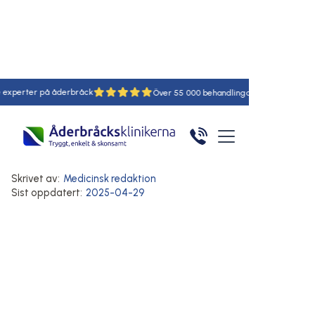
rter på åderbråck
18
55
Hem
/
Artiklar
/
Här
Komplikationer vid åderbråck
Symtom på åderbråck
Inflammation i åderbråck
Skrivet av:
Medicinsk redaktion
Sist oppdatert:
2025-04-29