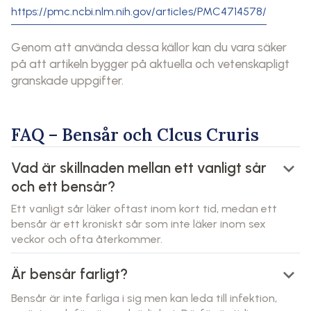
https://pmc.ncbi.nlm.nih.gov/articles/PMC4714578/
Genom att använda dessa källor kan du vara säker
på att artikeln bygger på aktuella och vetenskapligt
granskade uppgifter.
FAQ – Bensår och Clcus Cruris
keyboard_arrow_down
Vad är skillnaden mellan ett vanligt sår
och ett bensår?
Ett vanligt sår läker oftast inom kort tid, medan ett
bensår är ett kroniskt sår som inte läker inom sex
veckor och ofta återkommer.
keyboard_arrow_down
Är bensår farligt?
Bensår är inte farliga i sig men kan leda till infektion,