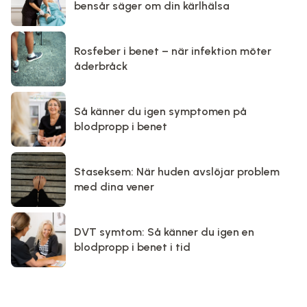
bensår säger om din kärlhälsa
Rosfeber i benet – när infektion möter
åderbråck
Så känner du igen symptomen på
blodpropp i benet
Staseksem: När huden avslöjar problem
med dina vener
DVT symtom: Så känner du igen en
blodpropp i benet i tid