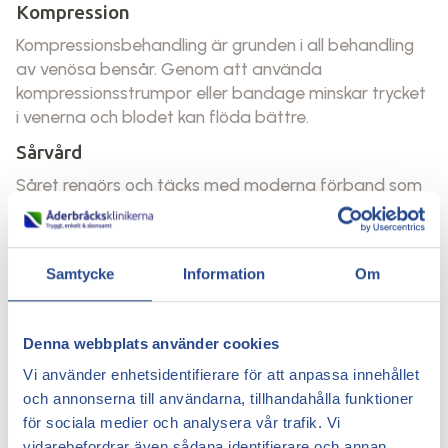
Kompression
Kompressionsbehandling är grunden i all behandling
av venösa bensår. Genom att använda
kompressionsstrumpor eller bandage minskar trycket
i venerna och blodet kan flöda bättre.
Sårvård
Såret rengörs och täcks med moderna förband som
skyddar mot infektion och skapar rätt miljö för
läkning. Regelbunden uppföljning är viktig.
Åtgärder för att förbättra cirkulationen
Samtycke
Information
Om
Vid behov behandlas bakomliggande åderbråck eller
venös svikt med moderna metoder. Läs mer om hur
Denna webbplats använder cookies
cirkulationen kan påverkas – och förbättras – i
vår
artikel om dålig blodcirkulation i benen
.
Vi använder enhetsidentifierare för att anpassa innehållet
och annonserna till användarna, tillhandahålla funktioner
Vad kan man själv göra?
för sociala medier och analysera vår trafik. Vi
vidarebefordrar även sådana identifierare och annan