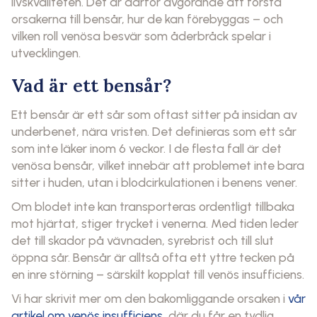
livskvaliteten. Det är därför avgörande att förstå
orsakerna till bensår, hur de kan förebyggas – och
vilken roll venösa besvär som åderbråck spelar i
utvecklingen.
Vad är ett bensår?
Ett bensår är ett sår som oftast sitter på insidan av
underbenet, nära vristen. Det definieras som ett sår
som inte läker inom 6 veckor. I de flesta fall är det
venösa bensår, vilket innebär att problemet inte bara
sitter i huden, utan i blodcirkulationen i benens vener.
Om blodet inte kan transporteras ordentligt tillbaka
mot hjärtat, stiger trycket i venerna. Med tiden leder
det till skador på vävnaden, syrebrist och till slut
öppna sår. Bensår är alltså ofta ett yttre tecken på
en inre störning – särskilt kopplat till venös insufficiens.
Vi har skrivit mer om den bakomliggande orsaken i
vår
artikel om venös insufficiens
, där du får en tydlig