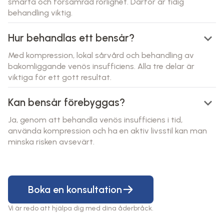
smärta och försämrad rörlighet. Därför är tidig
behandling viktig.
keyboard_arrow_down
Hur behandlas ett bensår?
Med kompression, lokal sårvård och behandling av
bakomliggande venös insufficiens. Alla tre delar är
viktiga för ett gott resultat.
keyboard_arrow_down
Kan bensår förebyggas?
Ja, genom att behandla venös insufficiens i tid,
använda kompression och ha en aktiv livsstil kan man
minska risken avsevärt.
Boka en konsultation
Vi är redo att hjälpa dig med dina åderbråck.