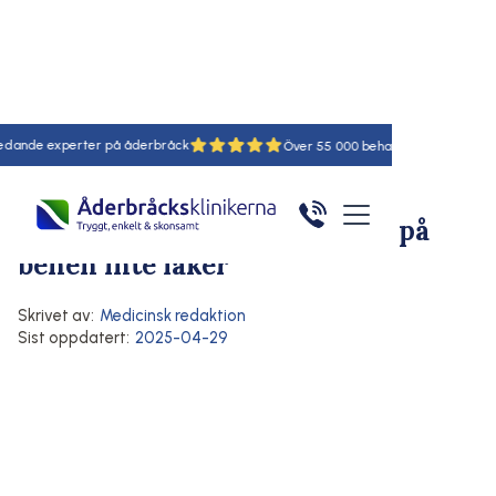
 experter på åderbråck
18
55
Hem
/
Artiklar
/
Här
Komplikationer vid åderbråck
Bensår (ulcus cruris): när sår på
benen inte läker
Skrivet av:
Medicinsk redaktion
Sist oppdatert:
2025-04-29