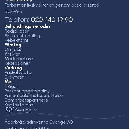
Förbättrar livskvaliteten genom specialiserad
sjukvård.
Telefon:
020-140 19 90
Behandlingsmetoder
Radial laser
Skumbehandling
Flebektomi
Företag
Om oss
Artiklar
Medarbetare
Recensioner
Verktyg
Priskalkylator
Självtest
Mer
Frågor
Personuppgiftspolicy
Patientsäkerhetsberättelse
Samarbetspartners
Kontakta oss
🇸🇪 Sverige
Åderbråcksklinikerna Sverige AB
Drottninggatan 101 Bv