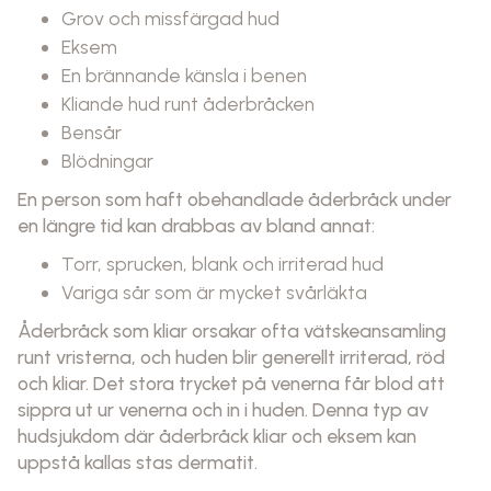
Grov och missfärgad hud
Eksem
En brännande känsla i benen
Kliande hud runt åderbråcken
Bensår
Blödningar
En person som haft obehandlade åderbråck under
en längre tid kan drabbas av bland annat:
Torr, sprucken, blank och irriterad hud
Variga sår som är mycket svårläkta
Åderbråck som kliar orsakar ofta vätskeansamling
runt vristerna, och huden blir generellt irriterad, röd
och kliar. Det stora trycket på venerna får blod att
sippra ut ur venerna och in i huden. Denna typ av
hudsjukdom där åderbråck kliar och eksem kan
uppstå kallas stas dermatit.