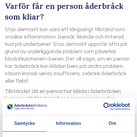
Varför får en person åderbråck
som kliar?
Stas dermatit kan vara ett långvarigt tillstånd som
orsakar inflammation, bensår, kliande och irriterad
hud på underbenet. Stas dermatit uppstår ofta på
grund av underliggande problem som påverkar
blodcirkulationen i benen. Det vill säga, om en person
har åderbråck kan klådan bero på andra problem,
såsom kronisk venös insufficiens, svårare åderbråck
eller flebit.
Tillståndet då en person har klåda i åderbråcken
kommer att förvärras hos personer som redan
tenderar att ha en dålig blodcirkulation. Några
riskfaktorer är:
Samtycke
Information
Om
Övervikt
Ålder