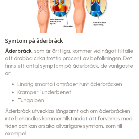
Symtom på åderbråck
Åderbråck
, som är ärftliga, kommer vid något tillfälle
att drabba cirka trettio procent av befolkningen. Det
finns ett antal symptom på åderbråck, de vanligaste
är:
Lindrig smärta i området runt åderbråcken
Kramper i underbenet
Tunga ben
Åderbråck utvecklas långsamt och om åderbråcken
inte behandlas kommer tillståndet att förvärras med
tiden och kan orsaka allvarligare symtom, som till
exempel: