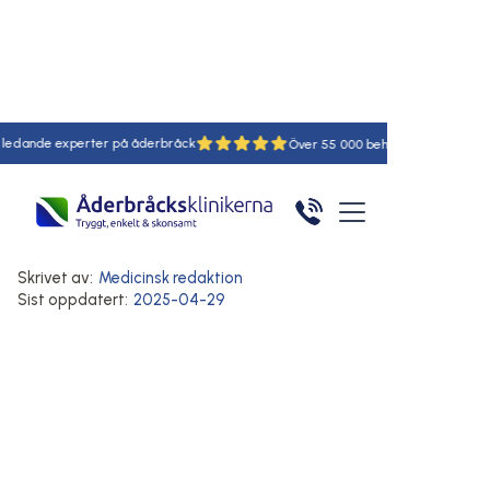
de experter på åderbråck
18
55
Hem
/
Artiklar
/
Här
Åderbråck
Symtom på åderbråck
Åderbråck som kliar
Skrivet av:
Medicinsk redaktion
Sist oppdatert:
2025-04-29