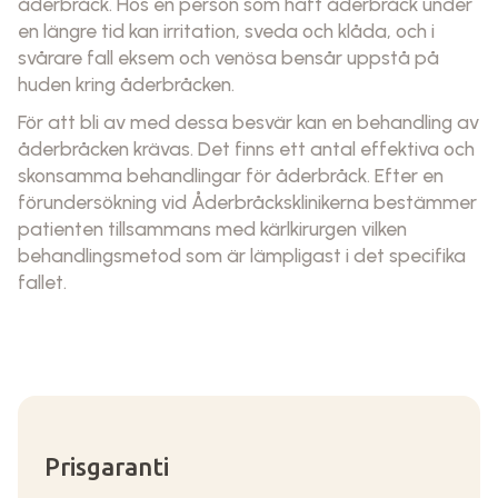
åderbråck. Hos en person som haft åderbråck under
en längre tid kan irritation, sveda och klåda, och i
svårare fall eksem och venösa bensår uppstå på
huden kring åderbråcken.
För att bli av med dessa besvär kan en behandling av
åderbråcken krävas. Det finns ett antal effektiva och
skonsamma behandlingar för åderbråck. Efter en
förundersökning vid Åderbråcksklinikerna bestämmer
patienten tillsammans med kärlkirurgen vilken
behandlingsmetod som är lämpligast i det specifika
fallet.
Prisgaranti