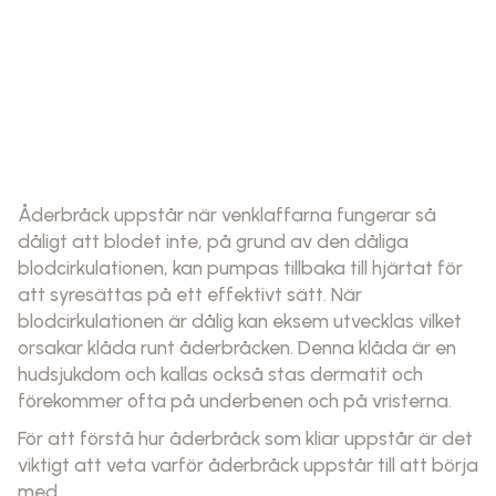
Åderbråck uppstår när venklaffarna fungerar så
dåligt att blodet inte, på grund av den dåliga
blodcirkulationen, kan pumpas tillbaka till hjärtat för
att syresättas på ett effektivt sätt. När
blodcirkulationen är dålig kan eksem utvecklas vilket
orsakar klåda runt åderbråcken. Denna klåda är en
hudsjukdom och kallas också stas dermatit och
förekommer ofta på underbenen och på vristerna.
För att förstå hur åderbråck som kliar uppstår är det
viktigt att veta varför åderbråck uppstår till att börja
med.