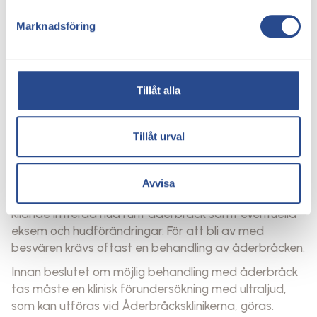
Undvika att stå eller sitta länge
Marknadsföring
Genom att vidta dessa försiktighetsåtgärder kan en
person minska risken för att åderbråck förvärras och
börjar klia.
Tillåt alla
Hur behandlas åderbråck som
redan kliar?
Tillåt urval
En person som redan lider av klåda på grund av
åderbråck har troligtvis haft åderbråck under en lång
Avvisa
tid, vilket medfört att tillståndet har förvärrats med
kliande irriterad hud runt åderbråck samt eventuella
eksem och hudförändringar. För att bli av med
besvären krävs oftast en behandling av åderbråcken.
Innan beslutet om möjlig behandling med åderbråck
tas måste en klinisk förundersökning med ultraljud,
som kan utföras vid Åderbråcksklinikerna, göras.