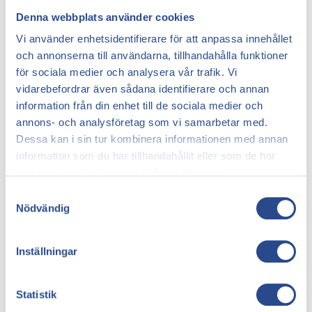
Kronisk venös insufficiens
Denna webbplats använder cookies
Blodproppar
Vi använder enhetsidentifierare för att anpassa innehållet
Hur kan en person undvika att få
och annonserna till användarna, tillhandahålla funktioner
för sociala medier och analysera vår trafik. Vi
åderbråck som kliar?
vidarebefordrar även sådana identifierare och annan
information från din enhet till de sociala medier och
Åderbråck som kliar förekommer bland annat
annons- och analysföretag som vi samarbetar med.
eftersom blodcirkulationen är dålig. Med tanke på
Dessa kan i sin tur kombinera informationen med annan
detta bör olika försiktighetsåtgärder vidtas för att
information som du har tillhandahållit eller som de har
försöka förhindra att tillståndet försämras och
samlat in när du har använt deras tjänster.
åderbråcken börjar klia och utvecklar eksem eller i
svårare fall venösa bensår.
Samtyckesval
Nödvändig
För en person som redan har åderbråck är det viktigt
att förbättra blodflödet i benen, och detta kan göras
genom att till exempel:
Inställningar
Utföra pumpövningar
Ha en hälsosam och aktiv livsstil
Statistik
Hålla benen högt vid sittande och liggande