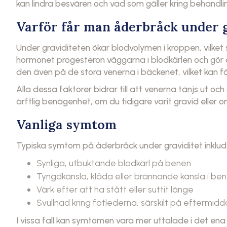
kan lindra besvären och vad som gäller kring behandli
Varför får man åderbråck under g
Under graviditeten ökar blodvolymen i kroppen, vilket
hormonet progesteron väggarna i blodkärlen och gör d
den även på de stora venerna i bäckenet, vilket kan för
Alla dessa faktorer bidrar till att venerna tänjs ut o
ärftlig benägenhet, om du tidigare varit gravid eller o
Vanliga symtom
Typiska symtom på åderbråck under graviditet inklud
Synliga, utbuktande blodkärl på benen
Tyngdkänsla, klåda eller brännande känsla i be
Värk efter att ha stått eller suttit länge
Svullnad kring fotlederna, särskilt på eftermid
I vissa fall kan symtomen vara mer uttalade i det ena 