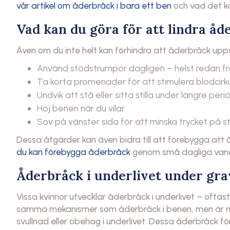
vår artikel om åderbråck i bara ett ben
och vad det k
Vad kan du göra för att lindra åd
Även om du inte helt kan förhindra att åderbråck uppst
Använd stödstrumpor dagligen – helst redan 
Ta korta promenader för att stimulera blodcirk
Undvik att stå eller sitta stilla under längre peri
Höj benen när du vilar
Sov på vänster sida för att minska trycket på s
Dessa åtgärder kan även bidra till att förebygga att å
du kan förebygga åderbråck
genom små dagliga vano
Åderbråck i underlivet under gra
Vissa kvinnor utvecklar åderbråck i underlivet – oftas
samma mekanismer som åderbråck i benen, men är mi
svullnad eller obehag i underlivet. Dessa åderbråck fö