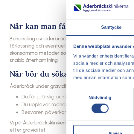
När kan man få behandling?
Samtycke
Behandling av åderbråck sker generellt inte under gravi
förlossning och eventuell amning är avslutad. Hos Åde
Denna webbplats använder 
skonsamma metoder som radiofrekvensbehandling och
Vi använder enhetsidentifierar
snabb återhämtning.
sociala medier och analysera 
till de sociala medier och a
När bör du söka hjälp?
med annan information som du 
Åderbråck under graviditet är sällan farliga, men du 
Samtyckesval
Du får plötslig och kraftig svullnad i ena benet
Nödvändig
Du upplever rodnad, värme eller smärta i ett
Besvären påverkar din vardag i betydande gra
Vi på Åderbråcksklinikerna har lång erfarenhet av at
efter graviditet.
Avvisa