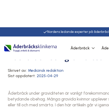
Nordens ledande experter på åderbråc
Hem
/
Artiklar
/
Här
Åderbråck
Åde
Åderbråck
Orsaker och riskfaktorer
Åderbråck och graviditet
Skrivet av:
Medicinsk redaktion
Sist oppdatert:
2025-04-29
Åderbråck under graviditeten är vanligt förekommand
betydande obehag. Många gravida kvinnor upplever sy
eller till och med smärta. I den här artikeln går vi ig