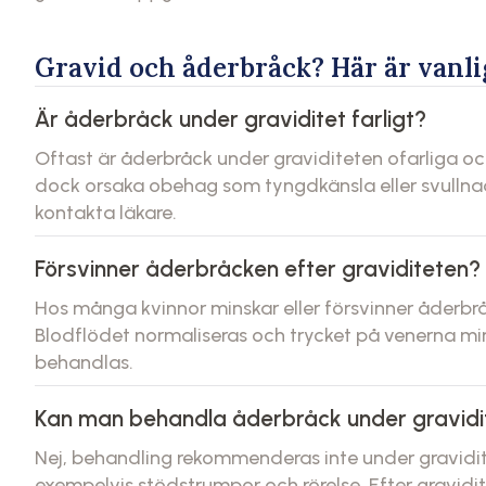
Gravid och åderbråck? Här är vanli
Är åderbråck under graviditet farligt?
Oftast är åderbråck under graviditeten ofarliga oc
dock orsaka obehag som tyngdkänsla eller svullnad.
kontakta läkare.
Försvinner åderbråcken efter graviditeten?
Hos många kvinnor minskar eller försvinner åderbr
Blodflödet normaliseras och trycket på venerna mins
behandlas.
Kan man behandla åderbråck under gravidi
Nej, behandling rekommenderas inte under gravidi
exempelvis stödstrumpor och rörelse. Efter gravid