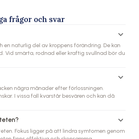
ga frågor och svar
keyboard_arrow_down
h en naturlig del av kroppens förändring. De kan
 Vid smärta, rodnad eller kraftig svullnad bör du
keyboard_arrow_down
åcken några månader efter förlossningen.
kar. I vissa fall kvarstår besvären och kan då
keyboard_arrow_down
teten?
teten. Fokus ligger på att lindra symtomen genom
iteten finns effektiva och skonsamma