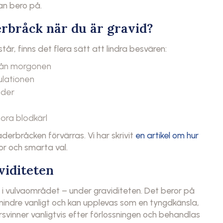
an bero på.
erbråck när du är gravid?
år, finns det flera sätt att lindra besvären:
från morgonen
ulationen
oder
tora blodkärl
derbråcken förvärras. Vi har skrivit
en artikel om hur
r och smarta val.
viditeten
t i vulvaområdet – under graviditeten. Det beror på
ndre vanligt och kan upplevas som en tyngdkänsla,
rsvinner vanligtvis efter förlossningen och behandlas