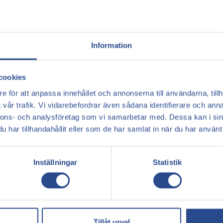
Information
diteten. Det är vanligt att vänta tills efter både
rbråcksklinikerna erbjuder vi moderna och
cookies
 skumbehandling – helt utan kirurgi och med
e för att anpassa innehållet och annonserna till användarna, tillh
vår trafik. Vi vidarebefordrar även sådana identifierare och anna
nnons- och analysföretag som vi samarbetar med. Dessa kan i sin
har tillhandahållit eller som de har samlat in när du har använt 
bör kontakta läkare om:
Inställningar
Statistik
 begränsat område
d
t hjälpa kvinnor som har kvarstående åderbråck
Tillåt urval