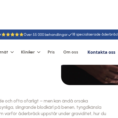
k
18
55
Kontakta oss
rnät
Kliniker
Pris
Om oss
e och ofta ofarligt – men kan ändå orsaka
nliga, slingrande blodkärl på benen, tyngdkänsla
enom varför åderbråck uppstår under graviditet, hur du