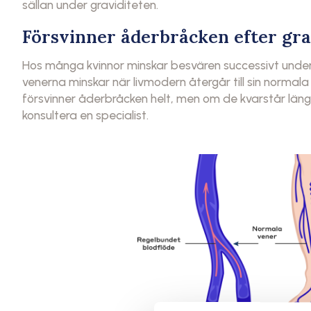
sällan under graviditeten.
Försvinner åderbråcken efter gra
Hos många kvinnor minskar besvären successivt under 
venerna minskar när livmodern återgår till sin normala s
försvinner åderbråcken helt, men om de kvarstår län
konsultera en specialist.