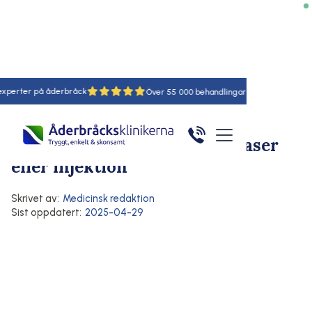
erter på åderbråck
18
55
Hem
/
Artiklar
/
Här
Behandling av åderbråck
Ådernät
Ta bort ytliga blodkärl med laser
eller injektion
Skrivet av:
Medicinsk redaktion
Sist oppdatert:
2025-04-29