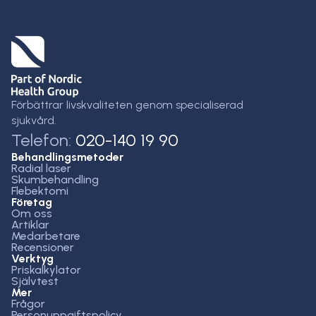
Förbättrar livskvaliteten genom specialiserad
sjukvård.
Telefon:
020-140 19 90
Behandlingsmetoder
Radial laser
Skumbehandling
Flebektomi
Företag
Om oss
Artiklar
Medarbetare
Recensioner
Verktyg
Priskalkylator
Självtest
Mer
Frågor
Personuppgiftspolicy