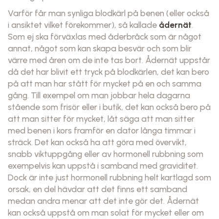
Varför får man synliga blodkärl på benen (eller också
i ansiktet vilket förekommer), så kallade
ådernät
.
Som ej ska förväxlas med åderbråck som är något
annat, något som kan skapa besvär och som blir
värre med åren om de inte tas bort. Ådernät uppstår
då det har blivit ett tryck på blodkärlen, det kan bero
på att man har stått för mycket på en och samma
gång. Till exempel om man jobbar hela dagarna
stående som frisör eller i butik, det kan också bero på
att man sitter för mycket, låt säga att man sitter
med benen i kors framför en dator långa timmar i
sträck. Det kan också ha att göra med övervikt,
snabb viktuppgång eller av hormonell rubbning som
exempelvis kan uppstå i samband med graviditet.
Dock är inte just hormonell rubbning helt kartlagd som
orsak, en del hävdar att det finns ett samband
medan andra menar att det inte gör det. Ådernät
kan också uppstå om man solat för mycket eller om