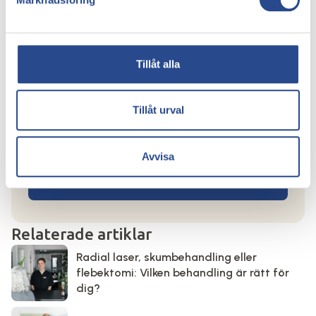
Tillåt alla
Prisgaranti
Med vår
prisgaranti
behöver du aldrig välja
Tillåt urval
mellan prisvärdhet och kvalitet. Vi säkerställer
att du får den bästa vården till bästa pris.
Avvisa
Boka en konsultation
Relaterade artiklar
Radial laser, skumbehandling eller
flebektomi: Vilken behandling är rätt för
dig?