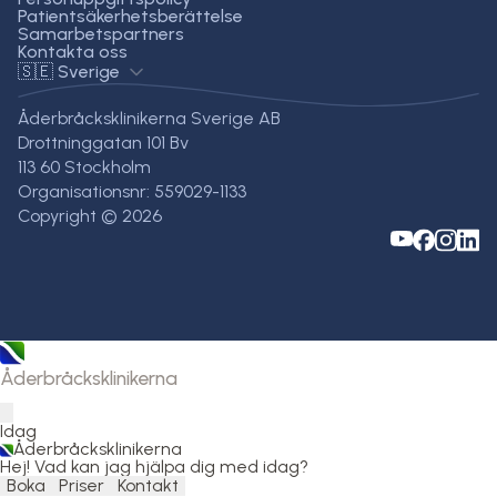
Patientsäkerhetsberättelse
Samarbetspartners
Kontakta oss
🇸🇪 Sverige
Åderbråcksklinikerna Sverige AB
Drottninggatan 101 Bv
113 60 Stockholm
Organisationsnr: 559029-1133
Copyright © 2026
Åderbråcksklinikerna
Idag
Åderbråcksklinikerna
Hej! Vad kan jag hjälpa dig med idag?
Boka
Priser
Kontakt