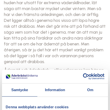
huden har utsatt för extrema väderskillnader, låt
säga att man bastar mycket under vintern. Men så
har vi den främsta anledningen, och den är ärftlig.
Det ligger alltså i generna hos vissa att löpa högre
risk att drabbas. Men det går inte att på förhand att
säga vem som har det i generna, mer än att man ju
kan titta på sina föräldrar och andra nära släktingar
för att se om de har ådernät på benen. Men
återigen, så är ju det här ett mycket vanligt problem
så det ligger i så fall i var och varannan persons
genpool att drabbas.
Ådernät och åderbråck – olika saker men kan hänga
ihop
Man brukar skilja på ådernät och åderbråck.
Åderbråck kan orsaka problem för en, och med tiden
Samtycke
Information
Om
blir åderbråcken också värre. Därför ka man uppsöka
läkare om man har problem med åderbråck. Det
knepiga med åderbråck och ådernät är att de ibland
Denna webbplats använder cookies