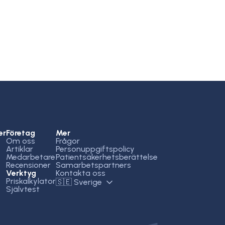
er
Företag
Mer
Om oss
Frågor
Artiklar
Personuppgiftspolicy
Medarbetare
Patientsäkerhetsberättelse
Recensioner
Samarbetspartners
Verktyg
Kontakta oss
Priskalkylator
🇸🇪 Sverige
Självtest