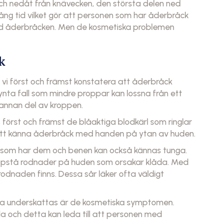
ch nedåt från knävecken, den största delen ned
ng tid vilket gör att personen som har åderbråck
d åderbråcken. Men de kosmetiska problemen
k
vi först och främst konstatera att åderbråck
llsynta fall som mindre proppar kan lossna från ett
 annan del av kroppen.
 först och främst de blåaktiga blodkärl som ringlar
et att känna åderbråck med handen på ytan av huden.
n som har dem och benen kan också kännas tunga.
ppstå rodnader på huden som orsakar klåda. Med
odnaden finns. Dessa sår läker ofta väldigt
ka underskattas är de kosmetiska symptomen.
 och detta kan leda till att personen med