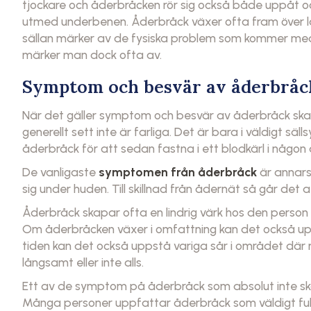
tjockare och åderbråcken rör sig också både uppåt o
utmed underbenen. Åderbråck växer ofta fram över lå
sällan märker av de fysiska problem som kommer me
märker man dock ofta av.
Symptom och besvär av åderbråc
När det gäller symptom och besvär av åderbråck ska 
generellt sett inte är farliga. Det är bara i väldigt sä
åderbråck för att sedan fastna i ett blodkärl i någon
De vanligaste
symptomen från åderbråck
är annars
sig under huden. Till skillnad från ådernät så går d
Åderbråck skapar ofta en lindrig värk hos den perso
Om åderbråcken växer i omfattning kan det också u
tiden kan det också uppstå variga sår i området där r
långsamt eller inte alls.
Ett av de symptom på åderbråck som absolut inte s
Många personer uppfattar åderbråck som väldigt fula