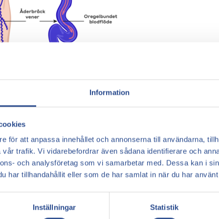
Information
 underbenen är att det krävs mer energi för att
cookies
 benen oftast är belägna lägre än hjärtat så
n mer än skadade klaffar i andra delar av kroppen.
e för att anpassa innehållet och annonserna till användarna, tillh
rar som de ska, utsätts för högre belastning just på
vår trafik. Vi vidarebefordrar även sådana identifierare och anna
nnons- och analysföretag som vi samarbetar med. Dessa kan i sin
har tillhandahållit eller som de har samlat in när du har använt 
 kommer dessa brister att utgöra ett större problem
 bra blodcirkulation är det lättare att pumpa blodet
 och det medför att illa fungerande venklaffar i
Inställningar
Statistik
om blodcirkulationen är god.