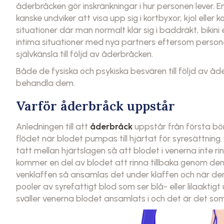
åderbråcken gör inskränkningar i hur personen leve
kanske undviker att visa upp sig i kortbyxor, kjol eller 
situationer där man normalt klär sig i baddräkt, bikin
intima situationer med nya partners eftersom perso
självkänsla till följd av åderbråcken.
Både de fysiska och psykiska besvären till följd av åd
behandla dem.
Varför åderbråck uppstår
Anledningen till att
åderbråck
uppstår från första börj
flödet när blodet pumpas till hjärtat för syresättning
tätt mellan hjärtslagen så att blodet i venerna inte ri
kommer en del av blodet att rinna tillbaka genom den o
venklaffen så ansamlas det under klaffen och när 
pooler av syrefattigt blod som ser blå- eller lilaaktig
sväller venerna blodet ansamlats i och det är det so