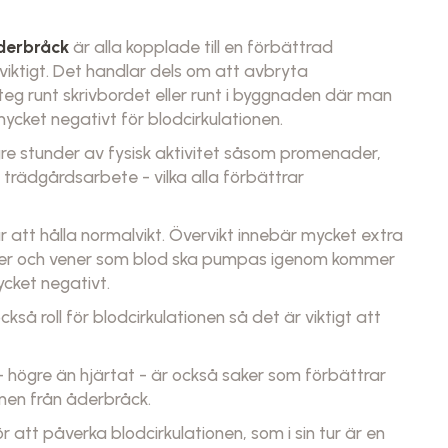
derbråck
är alla kopplade till en förbättrad
 viktigt. Det handlar dels om att avbryta
steg runt skrivbordet eller runt i byggnaden där man
 mycket negativt för blodcirkulationen.
gre stunder av fysisk aktivitet såsom promenader,
el trädgårdsarbete - vilka alla förbättrar
r att hålla normalvikt. Övervikt innebär mycket extra
ärer och vener som blod ska pumpas igenom kommer
ycket negativt.
kså roll för blodcirkulationen så det är viktigt att
- högre än hjärtat - är också saker som förbättrar
men från åderbråck.
att påverka blodcirkulationen, som i sin tur är en