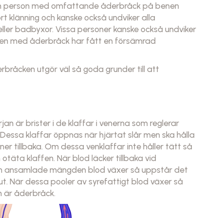
r. En person med omfattande åderbråck på benen
kort klänning och kanske också undviker alla
i eller badbyxor. Vissa personer kanske också undviker
nen med åderbråck har fått en försämrad
erbråcken utgör väl så goda grunder till att
an är brister i de klaffar i venerna som reglerar
. Dessa klaffar öppnas när hjärtat slår men ska hålla
nner tillbaka. Om dessa venklaffar inte håller tätt så
täta klaffen. När blod läcker tillbaka vid
den ansamlade mängden blod växer så uppstår det
t ut. När dessa pooler av syrefattigt blod växer så
m är åderbråck.