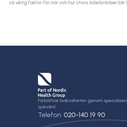
så viktig faktor för när och hur stora åderbråcken bli
Förbättrar livskvaliteten genom specialiser
sjukvård.
Telefon:
020-140 19 90