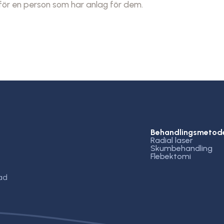
r för en person som har anlag för dem.
Behandlingsmetod
Radial laser
Skumbehandling
Flebektomi
ad