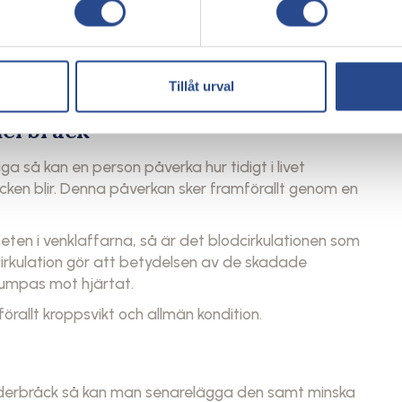
 illa är till nästan hundra procent ärftlig. Om en
ister hos venklaffarna så kommer barnet också att få
som spelar roll för när åderbråcken uppstår samt hur
Tillåt urval
derbråck
a så kan en person påverka hur tidigt i livet
en blir. Denna påverkan sker framförallt genom en
heten i venklaffarna, så är det blodcirkulationen som
irkulation gör att betydelsen av de skadade
pumpas mot hjärtat.
rallt kroppsvikt och allmän kondition.
derbråck så kan man senarelägga den samt minska