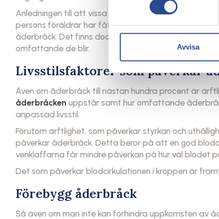
Anledningen till att vissa personers venklaffar fungerar
persons föräldrar har fått åderbråck till följd av br
åderbråck. Det finns dock ett antal livsstilsfaktorer 
Avvisa
omfattande de blir.
Livsstilsfaktorer som påverkar å
Även om åderbråck till nästan hundra procent är ärftlig
åderbråcken
uppstår samt hur omfattande åderbråck
anpassad livsstil.
Förutom ärftlighet, som påverkar styrkan och uthållig
påverkar åderbråck. Detta beror på att en god blodc
venklaffarna får mindre påverkan på hur väl blodet 
Det som påverkar blodcirkulationen i kroppen är framfö
Förebygg åderbråck
Så även om man inte kan förhindra uppkomsten av å