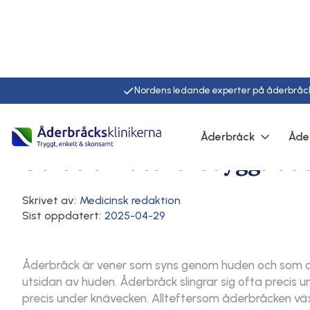
Nordens ledande experter på åderbråc
Hem
/
Artiklar
/
Här
Åderbråck
Åde
Förebyggande av åderbråck
Åderbråck
Guide till att förebygga å
Skrivet av:
Medicinsk redaktion
Sist oppdatert:
2025-04-29
Åderbråck är vener som syns genom huden och som ocks
utsidan av huden. Åderbråck slingrar sig ofta precis 
precis under knävecken. Allteftersom åderbråcken väx