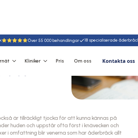
k
18
55
Kontakta oss
rnät
Kliniker
Pris
Om oss
derbråck
å är tillräckligt tjocka för att kunna kännas på
under huden och uppstår ofta först i knävecken och
er i omfattning blir venerna som har åderbråck allt