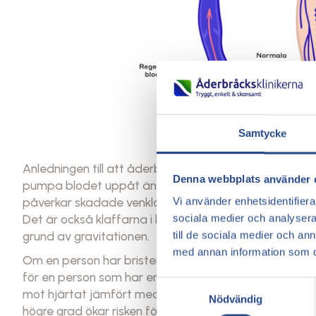
Samtycke
Anledningen till att åderbråck framförallt uppstår på
Denna webbplats använder 
pumpa blodet uppåt än nedåt i kroppen och eftersom
påverkar skadade venklaffar i benen blodcirkulatione
Vi använder enhetsidentifierar
Det är också klaffarna i benen som, även när de funge
sociala medier och analysera 
grund av gravitationen.
till de sociala medier och a
med annan information som du 
Om en person har brister i venklaffarnas funktion så
för en person som har en dålig blodcirkulation. Vid en
Samtyckesval
mot hjärtat jämfört med om blodcirkulationen är dålig
Nödvändig
högre grad ökar risken för uppkomst av åderbråck än 