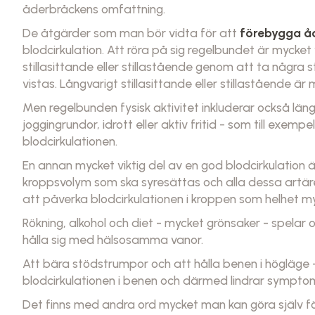
åderbråckens omfattning.
De åtgärder som man bör vidta för att
förebygga å
blodcirkulation. Att röra på sig regelbundet är mycket
stillasittande eller stillastående genom att ta några 
vistas. Långvarigt stillasittande eller stillastående är
Men regelbunden fysisk aktivitet inkluderar också län
joggingrundor, idrott eller aktiv fritid - som till exemp
blodcirkulationen.
En annan mycket viktig del av en god blodcirkulation ä
kroppsvolym som ska syresättas och alla dessa art
att påverka blodcirkulationen i kroppen som helhet m
Rökning, alkohol och diet - mycket grönsaker - spelar oc
hålla sig med hälsosamma vanor.
Att bära stödstrumpor och att hålla benen i högläge 
blodcirkulationen i benen och därmed lindrar sympto
Det finns med andra ord mycket man kan göra själv för 