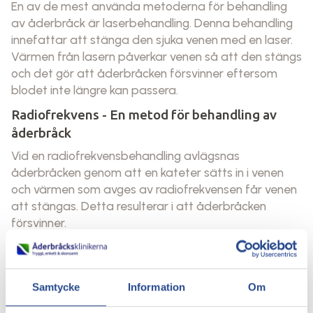
En av de mest använda metoderna för behandling
av åderbråck är laserbehandling. Denna behandling
innefattar att stänga den sjuka venen med en laser.
Värmen från lasern påverkar venen så att den stängs
och det gör att åderbråcken försvinner eftersom
blodet inte längre kan passera.
Radiofrekvens - En metod för behandling av
åderbråck
Vid en radiofrekvensbehandling avlägsnas
åderbråcken genom att en kateter sätts in i venen
och värmen som avges av radiofrekvensen får venen
att stängas. Detta resulterar i att åderbråcken
försvinner.
Skuminjektion för behandling av åderbråck
En så kallad skumbehandling används för mindre
åderbråck eller där åderbråcken tidigare har
Samtycke
Information
Om
behandlats. Om en behandling av åderbråck redan