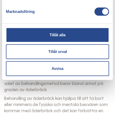
annan typ av behandling av åderbråck för att
komma åt både de medicinska och kosmetiska
Marknadsföring
symptomen.
Sammanfattning - Behandling av
åderbråck
Tillåt alla
Det finns olika faktorer som bidrar till åderbråck. Arv
är den viktigaste faktorn, men övervikt och graviditet
Tillåt urval
spelar också en avgörande roll. Åderbråck uppträder
när funktionen av venklaffarna är otillräcklig, så att
trycket i venen ökar vilket kan resultera i åderbråck.
Avvisa
Det finns flera metoder för behandling av åderbråck,
valet av behandlingsmetod beror bland annat på
graden av åderbråck.
Behandling av åderbråck kan hjälpa till att ta bort
eller minimera de fysiska och mentala besvären som
kommer med åderbråck och det kan förbättra en