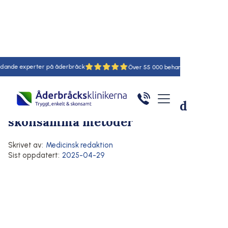
experter på åderbråck
18
55
Hem
/
Artiklar
/
Här
Behandling av åderbråck
Åderbråck
Behandling av åderbråck med
skonsamma metoder
Skrivet av:
Medicinsk redaktion
Sist oppdatert:
2025-04-29