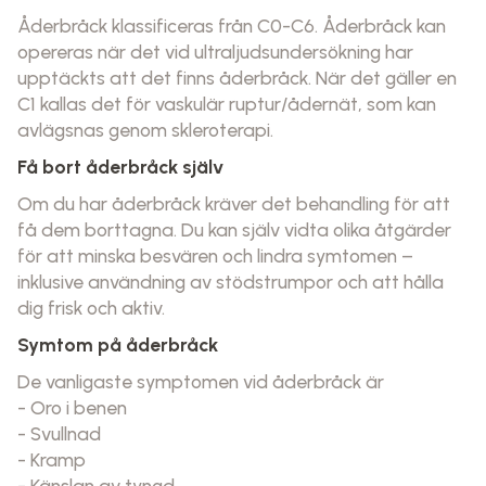
Åderbråck klassificeras från C0-C6. Åderbråck kan
opereras när det vid ultraljudsundersökning har
upptäckts att det finns åderbråck. När det gäller en
C1 kallas det för vaskulär ruptur/ådernät, som kan
avlägsnas genom skleroterapi.
Få bort åderbråck själv
Om du har åderbråck kräver det behandling för att
få dem borttagna. Du kan själv vidta olika åtgärder
för att minska besvären och lindra symtomen –
inklusive användning av stödstrumpor och att hålla
dig frisk och aktiv.
Symtom på åderbråck
De vanligaste symptomen vid åderbråck är
- Oro i benen
- Svullnad
- Kramp
- Känslan av tyngd