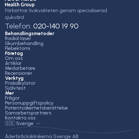
Förbättrar livskvaliteten genom specialiserad
sjukvård.
Telefon:
020-140 19 90
Behandlingsmetoder
Radial laser
Skumbehandling
Flebektomi
Företag
Om oss
Artiklar
Medarbetare
Recensioner
Verktyg
Priskalkylator
Självtest
Mer
Frågor
Personuppgiftspolicy
Patientsäkerhetsberättelse
Samarbetspartners
Kontakta oss
🇸🇪 Sverige
Åderbråcksklinikerna Sverige AB