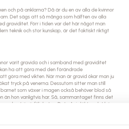
cken och på anklarna? Då är du en av alla de kvinnor
nsam. Det sägs att så många som hälften av alla
graviditet. Förr i tiden var det här något man
n teknik och stor kunskap, är det faktiskt riktigt
nnor varit gravida och i samband med graviditet
ls kan ha att göra med den förändrade
tt göra med vikten. När man är gravid ökar man ju
ökat tryck på venerna. Dessutom sitter man still
 att barnet som växer i magen också behöver blod så
en än hon vanligtvis har. Så, sammantaget finns det
ömmas bort är ärftligheten. Det går i släkten det här
ina föräldrar har haft åderbråck är du genetiskt