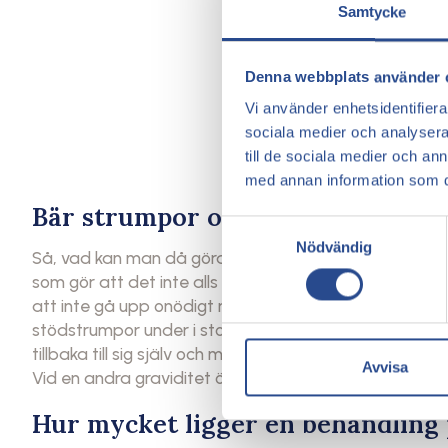
Samtycke
Denna webbplats använder 
Vi använder enhetsidentifierar
sociala medier och analysera 
till de sociala medier och a
med annan information som du 
Bär strumpor och rör på dig
Samtyckesval
Nödvändig
Så, vad kan man då göra för att slippa detta med sy
som gör att det inte alls känns så kul att bära kjol 
att inte gå upp onödigt mycket i vikt. Man ska också se
stödstrumpor under i stort sätt hela graviditeten men o
tillbaka till sig själv och man inte längre upplever den
Avvisa
Vid en andra graviditet ökar risken ännu mer att drab
Hur mycket ligger en behandling 