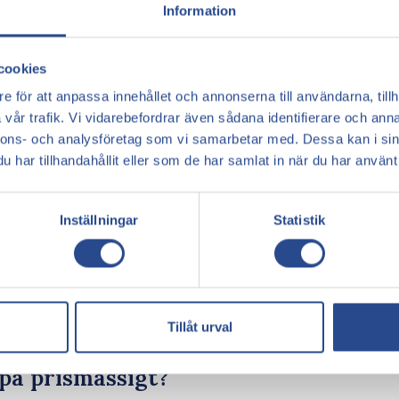
Information
cookies
e för att anpassa innehållet och annonserna till användarna, tillh
vår trafik. Vi vidarebefordrar även sådana identifierare och anna
nnons- och analysföretag som vi samarbetar med. Dessa kan i sin
har tillhandahållit eller som de har samlat in när du har använt 
Inställningar
Statistik
nliga, fula, ormliknande grejer på benen? Sådana
på sommaren. Det man kan göra, om man är gravid, är
 till att röra på sig. En annan bra idé är att bära
ckså efter graviditeten. Ja, tills kroppen hittat
 där uppsvullna känslan i benen.
Tillåt urval
bas, det kan vara bra att tänka på det.
på prismässigt?