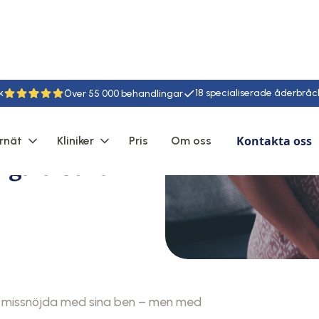
k
18
55
Kontakta oss
rnät
Kliniker
Pris
Om oss
iga blodkärl
är missnöjda med sina ben – men med