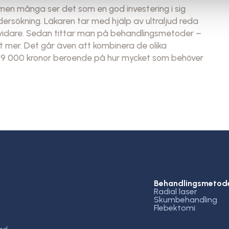
 men många ser det som en god investering i sig
ndersökning. Läkaren tar med hjälp av ultraljud reda
å vidare. Sedan tittar man på behandlingsmetoder –
ket mer. Det går även att kombinera de olika
ll 39 000 kronor beroende på hur mycket som behöver
Behandlingsmetod
Radial laser
Skumbehandling
Flebektomi