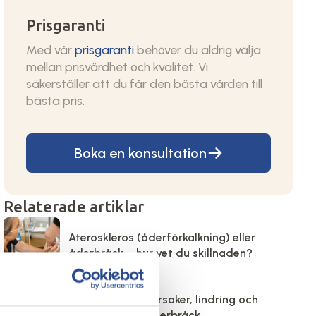
Prisgaranti
Med vår
prisgaranti
behöver du aldrig välja
mellan prisvärdhet och kvalitet. Vi
säkerställer att du får den bästa vården till
bästa pris.
Boka en konsultation
Relaterade artiklar
Ateroskleros (åderförkalkning) eller
åderbråck – hur vet du skillnaden?
Svullna anklar: Orsaker, lindring och
kopplingen till åderbråck