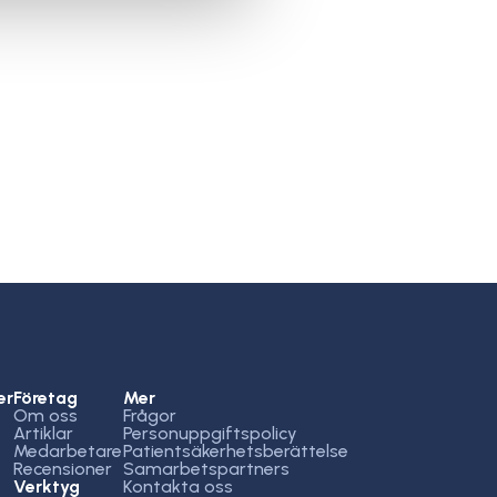
er
Företag
Mer
Om oss
Frågor
Artiklar
Personuppgiftspolicy
Medarbetare
Patientsäkerhetsberättelse
Recensioner
Samarbetspartners
Verktyg
Kontakta oss