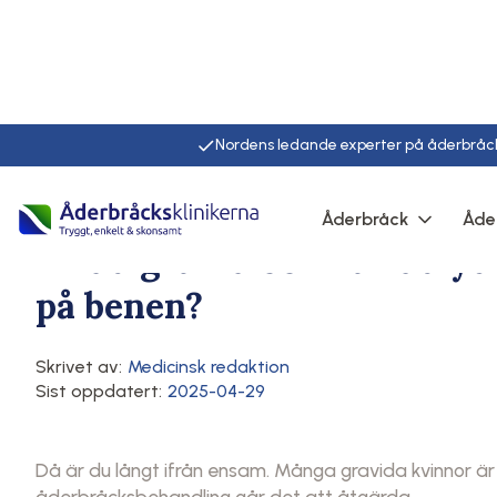
Nordens ledande experter på åderbråc
Hem
/
Artiklar
/
Här
Åderbråck
Åde
Ådernät
Orsaker och riskfaktorer
Är du gravid och har du ytl
på benen?
Skrivet av:
Medicinsk redaktion
Sist oppdatert:
2025-04-29
Då är du långt ifrån ensam. Många gravida kvinnor 
åderbråcksbehandling går det att åtgärda.