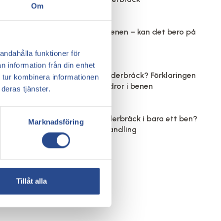
Om
Kliande hud på benen – kan det bero på
åderbråck?
andahålla funktioner för
n information från din enhet
Varför får man åderbråck? Förklaringen
 tur kombinera informationen
bakom synliga ådror i benen
deras tjänster.
Varför har jag åderbråck i bara ett ben?
Marknadsföring
Orsaker och behandling
Tillåt alla