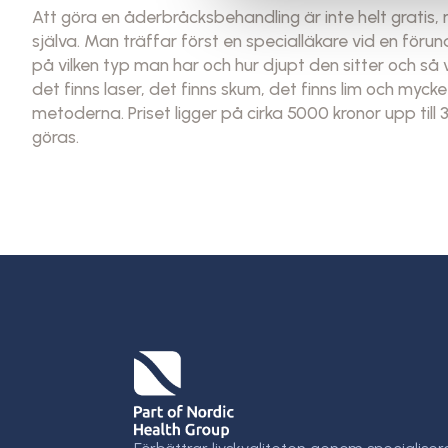
Att göra en åderbråcksbehandling är inte helt gratis,
själva. Man träffar först en specialläkare vid en föru
på vilken typ man har och hur djupt den sitter och s
det finns laser, det finns skum, det finns lim och myc
metoderna. Priset ligger på cirka 5000 kronor upp ti
göras.