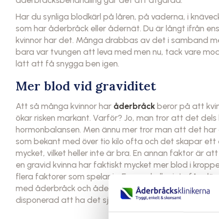
Har du synliga blodkärl på låren, på vaderna, i knäve
som har åderbråck eller ådernät. Du är långt ifrån e
kvinnor har det. Många drabbas av det i samband med 
bara var tvungen att leva med men nu, tack vare moder
lätt att få snygga ben igen.
Mer blod vid graviditet
Att så många kvinnor har
åderbråck
beror på att kvi
ökar risken markant. Varför? Jo, man tror att det de
hormonbalansen. Men ännu mer tror man att det har a
som bekant med över tio kilo ofta och det skapar ett 
mycket, vilket heller inte är bra. En annan faktor är
en gravid kvinna har faktiskt mycket mer blod i kropp
flera faktorer som spelar in. En som heller inte får gl
med åderbråck och ådernät. Det vill säga, om en av d
disponerad att ha det själv någon gång i livet.