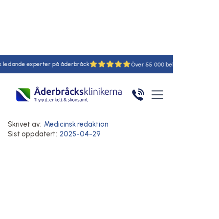
de experter på åderbråck
18
55
Hem
/
Artiklar
/
Här
Ådernät
Orsaker och riskfaktorer
Ådernät och graviditet
Skrivet av:
Medicinsk redaktion
Sist oppdatert:
2025-04-29