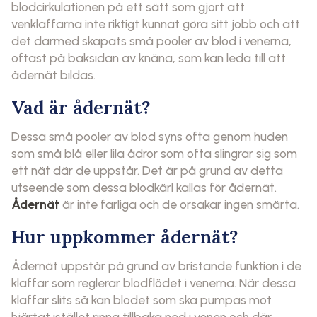
blodcirkulationen på ett sätt som gjort att
venklaffarna inte riktigt kunnat göra sitt jobb och att
det därmed skapats små pooler av blod i venerna,
oftast på baksidan av knäna, som kan leda till att
ådernät bildas.
Vad är ådernät?
Dessa små pooler av blod syns ofta genom huden
som små blå eller lila ådror som ofta slingrar sig som
ett nät där de uppstår. Det är på grund av detta
utseende som dessa blodkärl kallas för ådernät.
Ådernät
är inte farliga och de orsakar ingen smärta.
Hur uppkommer ådernät?
Ådernät uppstår på grund av bristande funktion i de
klaffar som reglerar blodflödet i venerna. När dessa
klaffar slits så kan blodet som ska pumpas mot
hjärtat istället rinna tillbaka ned i venen och där