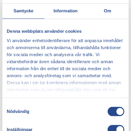
Denna vikt påverkar kroppen på samma sätt som
Samtycke
Information
Om
traditionell övervikt när det gäller blodcirkulationen.
Till detta kommer att det är mer blod som ska
pumpas runt eftersom fostret också är en del av
Denna webbplats använder cookies
blodomloppet hos en gravid kvinna. Därför är det
mycket vanligt att annars mycket friska kvinnor
Vi använder enhetsidentifierare för att anpassa innehållet
drabbas av ådernät i samband med graviditet.
och annonserna till användarna, tillhandahålla funktioner
för sociala medier och analysera vår trafik. Vi
Försvinner ådernäten efter
vidarebefordrar även sådana identifierare och annan
information från din enhet till de sociala medier och
graviditeten?
annons- och analysföretag som vi samarbetar med.
Dessa kan i sin tur kombinera informationen med annan
Det är vanligt att ådernät försvinner av sig själva
information som du har tillhandahållit eller som de har
efter att graviditeten avslutats eftersom den
samlat in när du har använt deras tjänster.
graviditetsrelaterade övervikten då försvinner och
blodcirkulationen då förbättras. Det är dock inte
Samtyckesval
alltid som ådernäten försvinner av sig själva trots att
Nödvändig
övervikten försvinner och det är inte heller så ovanligt
att kvinnor i samband med graviditet har gått upp i
Inställningar