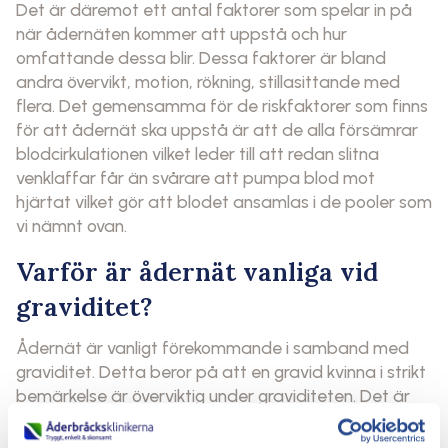
Det är däremot ett antal faktorer som spelar in på
när ådernäten kommer att uppstå och hur
omfattande dessa blir. Dessa faktorer är bland
andra övervikt, motion, rökning, stillasittande med
flera. Det gemensamma för de riskfaktorer som finns
för att ådernät ska uppstå är att de alla försämrar
blodcirkulationen vilket leder till att redan slitna
venklaffar får än svårare att pumpa blod mot
hjärtat vilket gör att blodet ansamlas i de pooler som
vi nämnt ovan.
Varför är ådernät vanliga vid
graviditet?
Ådernät är vanligt förekommande i samband med
graviditet. Detta beror på att en gravid kvinna i strikt
bemärkelse är överviktig under graviditeten. Det är
inte övervikt som beror på fetma som avses utan
den extra vikt som fostret och fostervattnet medför.