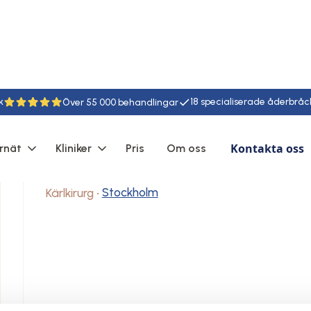
k
18
55
Kontakta oss
rnät
Kliniker
Pris
Om oss
Magnus Rydh
Stockholm
Kärlkirurg
•