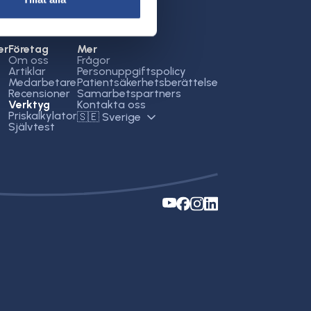
er
Företag
Mer
Om oss
Frågor
Artiklar
Personuppgiftspolicy
Medarbetare
Patientsäkerhetsberättelse
Recensioner
Samarbetspartners
Verktyg
Kontakta oss
Priskalkylator
🇸🇪 Sverige
Självtest