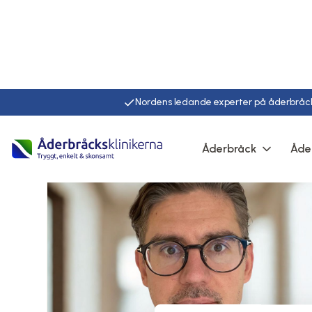
Nordens ledande experter på åderbråc
Åderbråck
Åde
Hem
Läkare
Magnus rydh