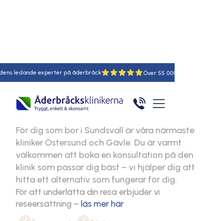
Hem
Kliniker online
Sundsvall
ledande experter på åderbråck
18
55
Åderbråck
Sundsvall
För dig som bor i Sundsvall är våra närmaste
kliniker Östersund och Gävle. Du är varmt
välkommen att boka en konsultation på den
klinik som passar dig bäst – vi hjälper dig att
hitta ett alternativ som fungerar för dig.
För att underlätta din resa erbjuder vi
reseersättning –
läs mer här