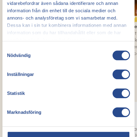
vidarebefordrar även sådana identifierare och annan
information från din enhet till de sociala medier och
annons- och analysföretag som vi samarbetar med.
Dessa kan i sin tur kombinera informationen med annan
Carolin
Martina
information som du har tillhandahållit eller som de har
"Helhetsintrycket
"Jag känner inte av problemet
mycket bra. Jag 
längre efter behandlingen, och
samlat in när du har använt deras tjänster.
väldigt trygg g
jag har kunnat arbeta utan
Samtyckesval
behandlingspro
problem".
Nödvändig
Patientberättelser
Inställningar
Vad våra patienter
säger
Statistik
Marknadsföring
Gunnels
"Jag brukar bli nervös, men jag var inte
"Ma
nervös eftersom kirurgen berättade