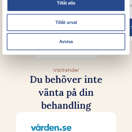
Tillåt alla
exakt vad som skulle hända steg för
välk
steg".
Tillåt urval
Se video
Avvisa
Alla patientberättelser
Väntetider
Du behöver inte
vänta på din
behandling