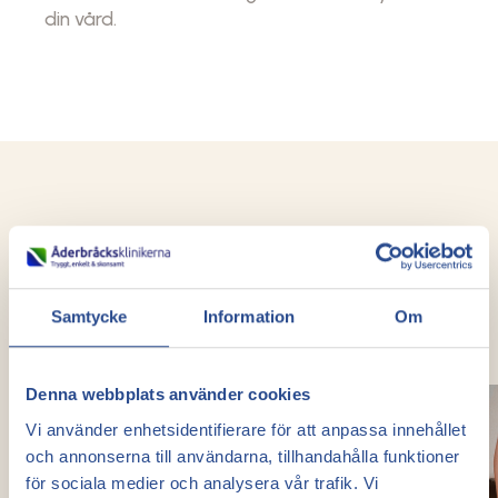
din vård.
Före- och efterbilder
Resultat hos våra
Samtycke
Information
Om
tidigare patienter
Denna webbplats använder cookies
Vi använder enhetsidentifierare för att anpassa innehållet
och annonserna till användarna, tillhandahålla funktioner
för sociala medier och analysera vår trafik. Vi