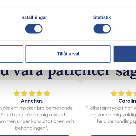
Caroline
Inställningar
Statistik
"Helhetsintrycket har varit mycket bra.
t
Jag kände mig väldigt trygg genom
hela behandlingsprocessen".
Tillåt urval
Patientberättelser
d våra patienter sä
Annchas
Caroli
n får ett mycket bra bemötande
"Helhetsintrycket har 
här och jag kände mig mycket
Jag kände mig väldi
ommen under konsultationen och
hela behandlings
behandlingen".