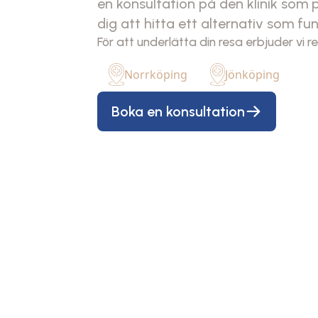
en konsultation på den klinik som p
dig att hitta ett alternativ som fun
För att underlätta din resa erbjuder vi r
Norrköping
Jönköping
Boka en konsultation