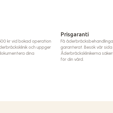
Prisgaranti
 500 kr vid bokad operation
Få åderbråcksbehandlingar a
erbråcksklinik och uppger
garanterat. Besök vår sid
 dokumentera dina
Åderbråcksklinikerna säkers
för din vård.