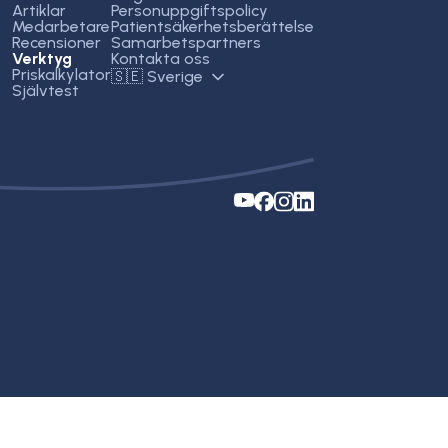
Artiklar
Personuppgiftspolicy
Medarbetare
Patientsäkerhetsberättelse
Recensioner
Samarbetspartners
Verktyg
Kontakta oss
Priskalkylator
🇸🇪 Sverige
Självtest