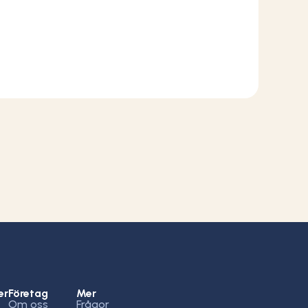
er
Företag
Mer
Om oss
Frågor