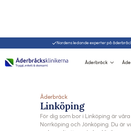
Nordens ledande experter på åderbråc
Hem
Kliniker online
Linköping
Åderbråck
Åde
Åderbråck
Linköping
För dig som bor i Linköping är våra
Norrköping och Jönköping. Du är 