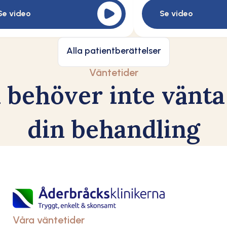
Se video
Se video
Alla patientberättelser
Väntetider
 behöver inte vänta
din behandling
Våra väntetider