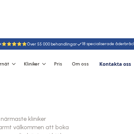
k
18
55
Kontakta oss
rnät
Kliniker
Pris
Om oss
 närmaste kliniker
varmt välkommen att boka