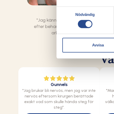
Samtyckesval
Martina
Nödvändig
"Jag känner inte av problemet längre
efter behandlingen, och jag har kunna
arbeta utan problem".
Avvisa
Va
Gunnels
"Jag brukar bli nervös, men jag var inte
"Ma
nervös eftersom kirurgen berättade
exakt vad som skulle hända steg för
välk
steg".