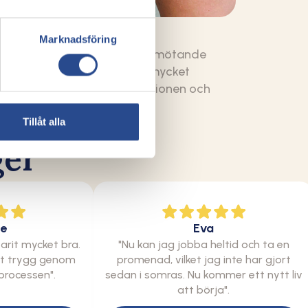
Annchas
Marknadsföring
"Man får ett mycket bra bemötande
här och jag kände mig mycket
välkommen under konsultationen och
behandlingen".
Tillåt alla
ger
ne
Eva
varit mycket bra.
"Nu kan jag jobba heltid och ta en
gt trygg genom
promenad, vilket jag inte har gjort
processen".
sedan i somras. Nu kommer ett nytt liv
att börja".