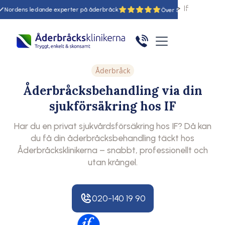
Hem
Åderbråck:
Sjukvårdsförsäkring
If
Nordens ledande experter på åderbråck
55
Åderbråck
Åderbråcksbehandling via din
sjukförsäkring hos IF
Har du en privat sjukvårdsförsäkring hos IF? Då kan
du få din åderbråcksbehandling täckt hos
Åderbråcksklinikerna – snabbt, professionellt och
utan krångel.
020-140 19 90